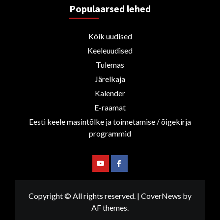
Populaarsed lehed
Kõik uudised
Keeleuudised
Tulemas
Järelkaja
Kalender
E-raamat
Eesti keele masintõlke ja toimetamise / õigekirja
programmid
Youtube
Facebook
Copyright © All rights reserved.
|
CoverNews
by
AF themes.