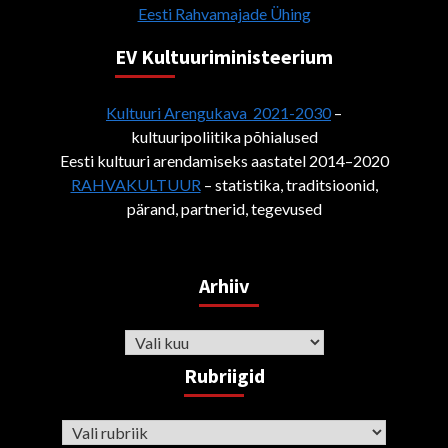
Eesti Rahvamajade Ühing
EV Kultuuriministeerium
Kultuuri Arengukava 2021-2030
–
kultuuripoliitika põhialused
Eesti kultuuri arendamiseks aastatel 2014–2020
RAHVAKULTUUR
– statistika, traditsioonid,
pärand, partnerid, tegevused
Arhiiv
Arhiiv
Rubriigid
Rubriigid