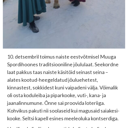
10. detsembril toimus naiste eestvõtmisel Muuga
Spordihoones traditsiooniline jõululaat. Seekordne
laat pakkus taas naiste käsitöid seinast seina –
alates kootud-heegeldatud jõuluehetest,
kinnastest, sokkidest kuni vaipadeni välja. Võimalik
oli osta koduleiba ja piparkooke, vuti-, kana- ja
jaanalinnumune. Õnne sai proovida loteriiga.
Kohvikus pakuti nii soolaseid kui magusaid saiakesi-
kooke. Seltsi kapell esines meeleoluka kontserdiga.