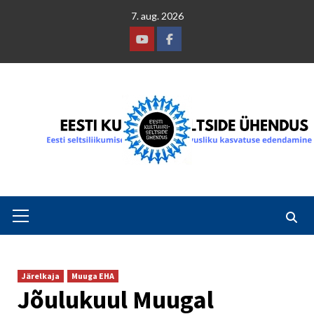
Skip
7. aug. 2026
to
content
Youtube
Facebook
Primary
Menu
Järelkaja
Muuga EHA
Jõulukuul Muugal