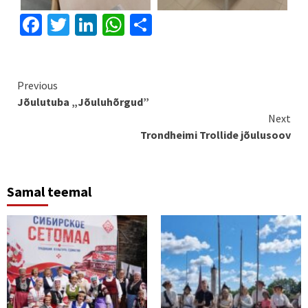
Facebook
Twitter
LinkedIn
WhatsApp
Share
Continue
Previous
Jõulutuba „Jõuluhõrgud”
Reading
Next
Trondheimi Trollide jõulusoov
Samal teemal