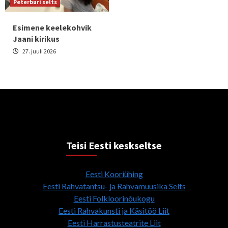
Peterburi selts
Esimene keelekohvik
Jaani kirikus
27. juuli 2026
Teisi Eesti keskseltse
Eesti Kooriühing
Eesti Rahvatantsu- ja Rahvamuusika Selts
Eesti Folkloorinõukogu
Eesti Rahvakunsti ja Käsitöö Liit
Eesti Harrastusteatrite Liit