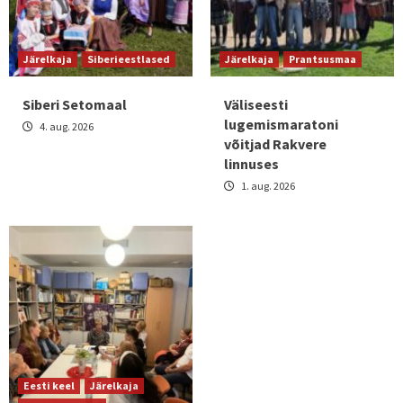
Järelkaja
Siberieestlased
Järelkaja
Prantsusmaa
Siberi Setomaal
Väliseesti
lugemismaratoni
4. aug. 2026
võitjad Rakvere
linnuses
1. aug. 2026
Eesti keel
Järelkaja