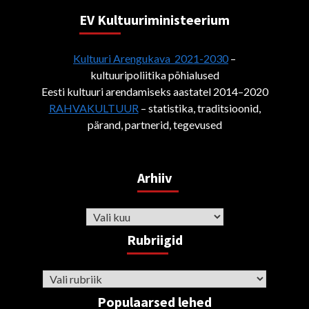
EV Kultuuriministeerium
Kultuuri Arengukava 2021-2030
–
kultuuripoliitika põhialused
Eesti kultuuri arendamiseks aastatel 2014–2020
RAHVAKULTUUR
– statistika, traditsioonid,
pärand, partnerid, tegevused
Arhiiv
Arhiiv
Rubriigid
Rubriigid
Populaarsed lehed