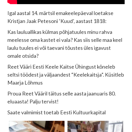
Igal aastal 14. märtsil emakeelepäeval loetakse
Kristjan Jaak Petesoni ‘Kuud’, aastast 1818:
Kas lauluallikas külmas põhjatuules minu rahva
meelesse oma kastet ei vala? Kas siis selle maa keel
laulu tuules ei või taevani tõustes üles igavust
omale otsida?
Reet Vääri Eesti Keele Kaitse Ühingust kõneleb
seltsi töödest ja väljaandest “Keelekaitsja”. Küsitleb
Maarja Lõhmus
Proua Reet Vääril täitus selle aasta jaanuaris 80.
eluaasta! Palju tervist!
Saate valmimist toetab Eesti Kultuurkapital