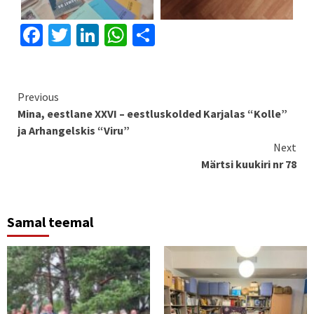
Facebook
Twitter
LinkedIn
WhatsApp
Share
Continue
Previous
Mina, eestlane XXVI – eestluskolded Karjalas “Kolle”
Reading
ja Arhangelskis “Viru”
Next
Märtsi kuukiri nr 78
Samal teemal