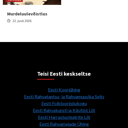
Murdeluulevõistlus
22. juuli 2026
Teisi Eesti keskseltse
Eesti Kooriühing
Eesti Rahvatantsu- ja Rahvamuusika Selts
Eesti Folkloorinõukogu
Eesti Rahvakunsti ja Käsitöö Liit
Eesti Harrastusteatrite Liit
Eesti Rahvamajade Ühing