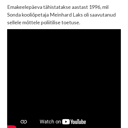
Emakeelepäeva tähistatakse aastast 1996, mil
Sonda kooliõpetaja Meinhard Laks oli saavutanud
sellele mõttele poliitilise toetuse.