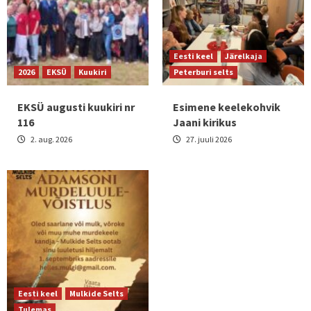
Eesti keel
Järelkaja
2026
EKSÜ
Kuukiri
Peterburi selts
EKSÜ augusti kuukiri nr
Esimene keelekohvik
116
Jaani kirikus
2. aug. 2026
27. juuli 2026
Eesti keel
Mulkide Selts
Tulemas