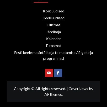
Kõik uudised
Keeleuudised
Tulemas
Järelkaja
Kalender
E-raamat
Eesti keele masintõlke ja toimetamise / õigekirja
programmid
Youtube
Facebook
Copyright © All rights reserved.
|
CoverNews
by
AF themes.