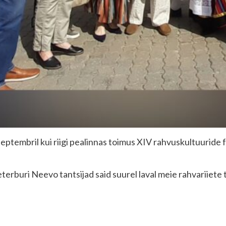
eptembril kui riigi pealinnas toimus XIV rahvuskultuuride f
rburi Neevo tantsijad said suurel laval meie rahvariiete t