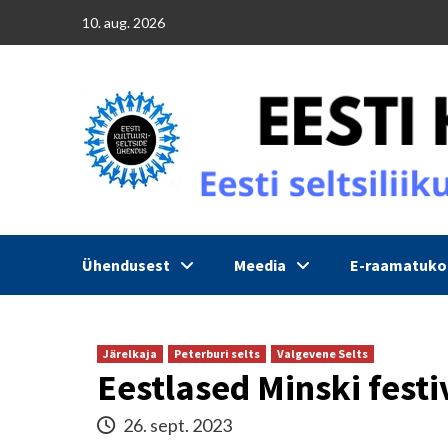
Skip
10. aug. 2026
to
content
Ühendusest
Meedia
E-raamatuk
Järelkaja
Peterburi selts
Valgevene Selts
Eestlased Minski festiv
26. sept. 2023