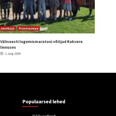
Järelkaja
Prantsusmaa
Väliseesti lugemismaratoni võitjad Rakvere
linnuses
1. aug. 2026
Populaarsed lehed
Kõik uudised