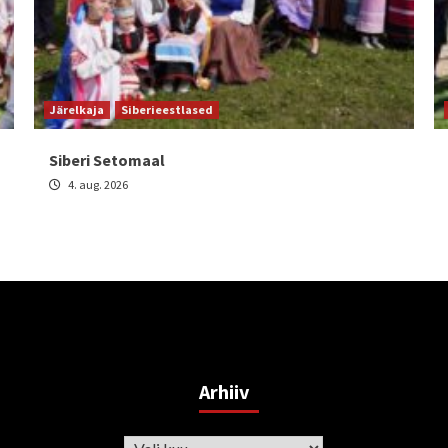
Järelkaja
Siberieestlased
Siberi Setomaal
4. aug. 2026
Arhiiv
Arhiiv