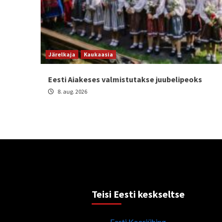
Järelkaja
Kaukaasia
Eesti Aiakeses valmistutakse juubelipeoks
8. aug. 2026
Teisi Eesti keskseltse
Eesti Kooriühing