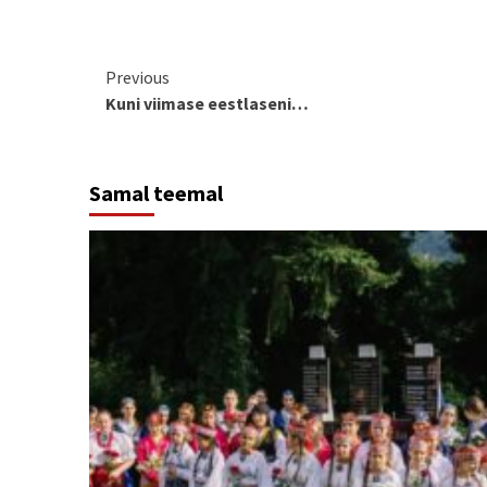
Continue
Previous
Kuni viimase eestlaseni…
Reading
Samal teemal