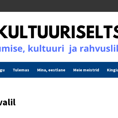
ogu
Tulemas
Mina, eestlane
Meie meistrid
Kingi
alil