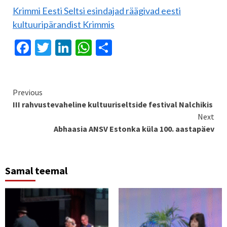
Krimmi Eesti Seltsi esindajad räägivad eesti
kultuuripärandist Krimmis
Facebook
Twitter
LinkedIn
WhatsApp
Share
Continue
Previous
III rahvustevaheline kultuuriseltside festival Nalchikis
Reading
Next
Abhaasia ANSV Estonka küla 100. aastapäev
Samal teemal