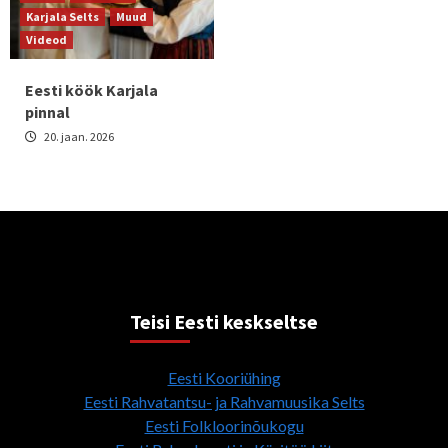
Karjala Selts
Muud
Videod
Eesti köök Karjala
pinnal
20. jaan. 2026
Teisi Eesti keskseltse
Eesti Kooriühing
Eesti Rahvatantsu- ja Rahvamuusika Selts
Eesti Folkloorinõukogu