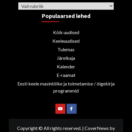
Rubriigid
Populaarsed lehed
Kõik uudised
Keeleuudised
Tulemas
Järelkaja
Kalender
E-raamat
Eesti keele masintõlke ja toimetamise / õigekirja
programmid
Youtube
Facebook
Copyright © All rights reserved.
|
CoverNews
by