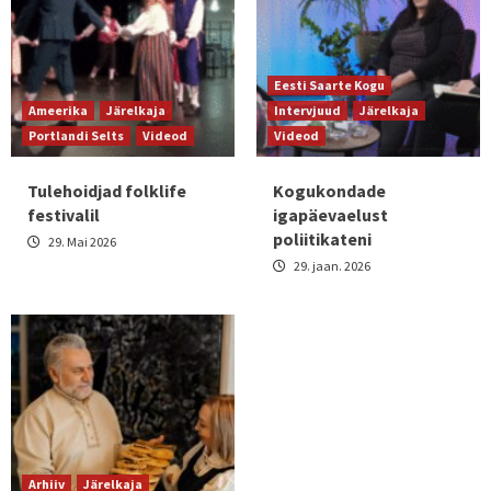
Eesti Saarte Kogu
Ameerika
Järelkaja
Intervjuud
Järelkaja
Portlandi Selts
Videod
Videod
Tulehoidjad folklife
Kogukondade
festivalil
igapäevaelust
poliitikateni
29. Mai 2026
29. jaan. 2026
Arhiiv
Järelkaja