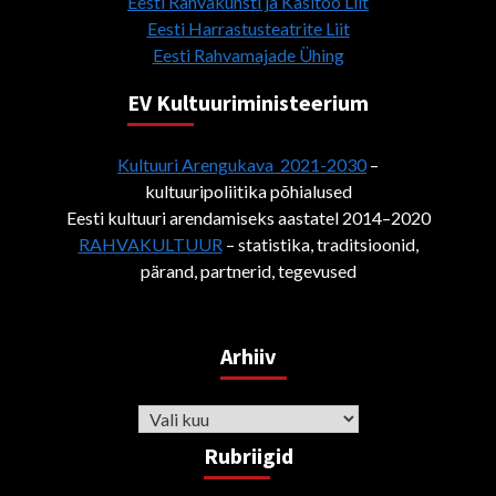
Eesti Rahvakunsti ja Käsitöö Liit
Eesti Harrastusteatrite Liit
Eesti Rahvamajade Ühing
EV Kultuuriministeerium
Kultuuri Arengukava 2021-2030
–
kultuuripoliitika põhialused
Eesti kultuuri arendamiseks aastatel 2014–2020
RAHVAKULTUUR
– statistika, traditsioonid,
pärand, partnerid, tegevused
Arhiiv
Arhiiv
Rubriigid