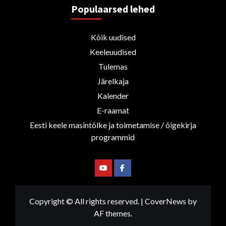
Populaarsed lehed
Kõik uudised
Keeleuudised
Tulemas
Järelkaja
Kalender
E-raamat
Eesti keele masintõlke ja toimetamise / õigekirja
programmid
Youtube
Facebook
Copyright © All rights reserved.
|
CoverNews
by
AF themes.