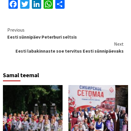
Facebook
Twitter
LinkedIn
WhatsApp
Share
Continue
Previous
Eesti sünnipäev Peterburi seltsis
Reading
Next
Eesti labakinnaste soe tervitus Eesti sünnipäevaks
Samal teemal