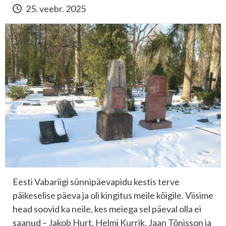
25. veebr. 2025
Eesti Vabariigi sünnipäevapidu kestis terve
päikeselise päeva ja oli kingitus meile kõigile. Viisime
head soovid ka neile, kes meiega sel päeval olla ei
saanud – Jakob Hurt, Helmi Kurrik, Jaan Tõnisson ja