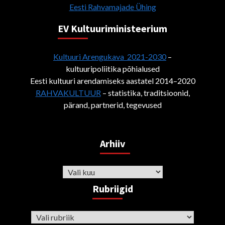
Eesti Rahvamajade Ühing
EV Kultuuriministeerium
Kultuuri Arengukava 2021-2030
–
kultuuripoliitika põhialused
Eesti kultuuri arendamiseks aastatel 2014–2020
RAHVAKULTUUR
– statistika, traditsioonid,
pärand, partnerid, tegevused
Arhiiv
Arhiiv
Rubriigid
Rubriigid