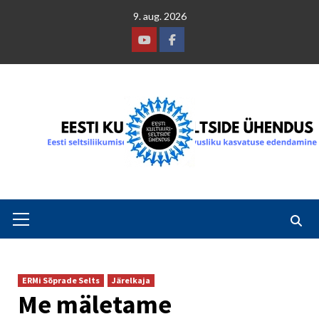
Skip
9. aug. 2026
to
content
Youtube
Facebook
Primary
Menu
ERMi Sõprade Selts
Järelkaja
Me mäletame