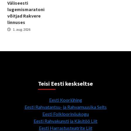
Väliseesti
lugemismaratoni
võitjad Rakvere
linnuses
1. aug. 2026
Teisi Eesti keskseltse
Eesti Kooriühing
Eesti Rahvatantsu- ja Rahvamuusika Selts
Eesti Folkloorinõukogu
Eesti Rahvakunsti ja Käsitöö Liit
Eesti Harrastusteatrite Liit