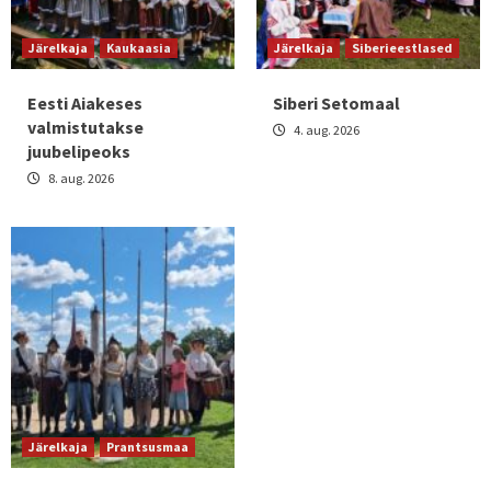
Järelkaja
Kaukaasia
Järelkaja
Siberieestlased
Eesti Aiakeses
Siberi Setomaal
valmistutakse
4. aug. 2026
juubelipeoks
8. aug. 2026
Järelkaja
Prantsusmaa