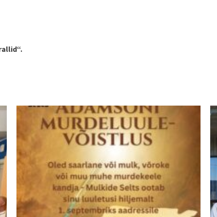
allid“.