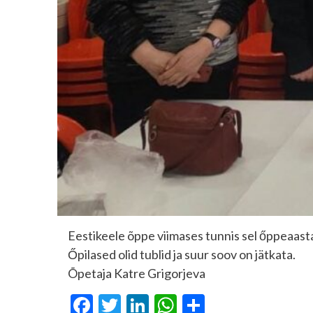
Eestikeele õppe viimases tunnis sel őppeaastal
Őpilased olid tublid ja suur soov on jätkata.
Õpetaja Katre Grigorjeva
Facebook
Twitter
LinkedIn
WhatsApp
Share