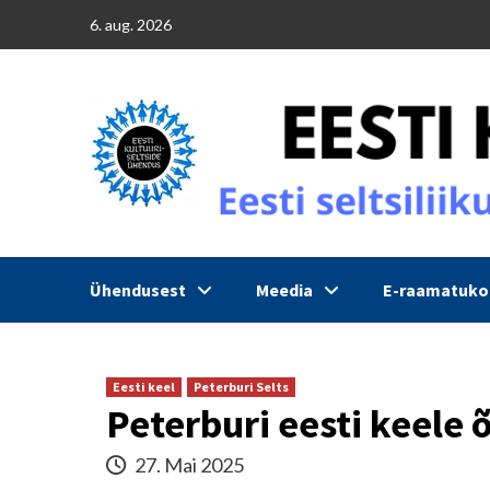
Skip
6. aug. 2026
to
content
Ühendusest
Meedia
E-raamatuk
Eesti keel
Peterburi Selts
Peterburi eesti keele 
27. Mai 2025