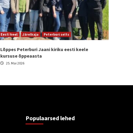
Eesti keel
Järelkaja
Peterburi selts
Lõppes Peterburi Jaani kiriku eesti keele
kursuse õppeaasta
25. Mai 2026
Populaarsed lehed