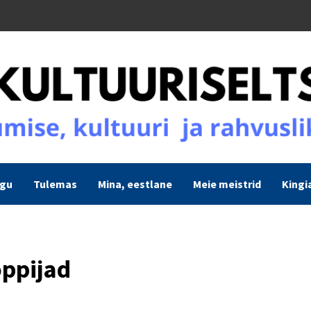
ogu
Tulemas
Mina, eestlane
Meie meistrid
Kingi
õppijad