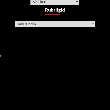
Arhiiv
Rubriigid
Rubriigid
a