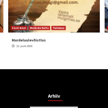
Eesti keel
Mulkide Selts
Tulemas
Murdeluulevõistlus
22. juuli 2026
Arhiiv