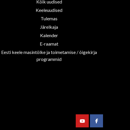
Kõik uudised
Keeleuudised
Tulemas
Järelkaja
Kalender
E-raamat
Eesti keele masintõlke ja toimetamise / õigekirja
programmid
Youtube
Facebook