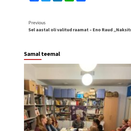
Continue
Previous
Sel aastal oli valitud raamat – Eno Raud „Naksitr
Reading
Samal teemal