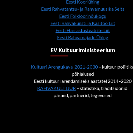
Eesti Kooriühing
Eesti Rahvatantsu- ja Rahvamuusika Selts
Eesti Folkloorinõukogu
Eesti Rahvakunsti ja Käsitöö Liit
Eesti Harrastusteatrite Liit
Eesti Rahvamajade Ühing
EV Kultuuriministeerium
Kultuuri Arengukava 2021-2030
– kultuuripoliitik
põhialused
Eesti kultuuri arendamiseks aastatel 2014–2020
RAHVAKULTUUR
– statistika, traditsioonid,
pärand, partnerid, tegevused