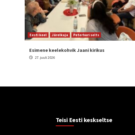
Eesti keel
Järelkaja
Peterburi selts
Esimene keelekohvik Jaani kirikus
27. juuli 2026
Teisi Eesti keskseltse