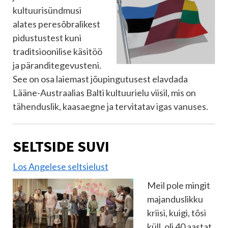
kultuurisündmusi
alates peresõbralikest
pidustustest kuni
traditsioonilise käsitöö
ja päranditegevusteni.
See on osa laiemast jõupingutusest elavdada
Lääne-Austraalias Balti kultuurielu viisil, mis on
tähenduslik, kaasaegne ja tervitatav igas vanuses.
SELTSIDE SUVI
Los Angelese seltsielust
Meil pole mingit
majanduslikku
kriisi, kuigi, tõsi
küll, oli 40 aastat