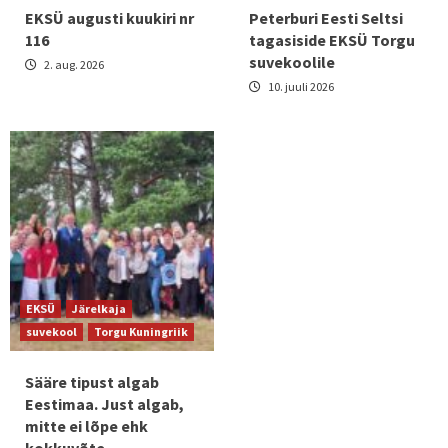
EKSÜ augusti kuukiri nr
Peterburi Eesti Seltsi
116
tagasiside EKSÜ Torgu
suvekoolile
2. aug. 2026
10. juuli 2026
EKSÜ
Järelkaja
suvekool
Torgu Kuningriik
Sääre tipust algab
Eestimaa. Just algab,
mitte ei lõpe ehk