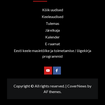
Kõik uudised
Keeleuudised
Tulemas
Järelkaja
Kalender
E-raamat
Eesti keele masintõlke ja toimetamise / õigekirja
programmid
Youtube
Facebook
Copyright © All rights reserved.
|
CoverNews
by
AF themes.