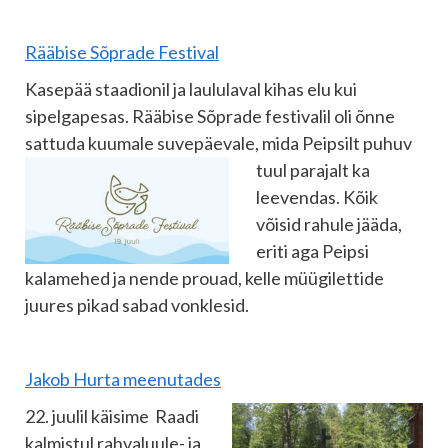
Rääbise Sõprade Festival
Kasepää staadionil ja laululaval kihas elu kui
sipelgapesas. Rääbise Sõprade festivalil oli õnne
sattuda kuumale suvepäevale, mida Peipsilt puhuv
tuul parajalt ka
leevendas. Kõik
võisid rahule jääda,
eriti aga Peipsi
kalamehed ja nende prouad, kelle müügilettide
juures pikad sabad vonklesid.
Jakob Hurta meenutades
22. juulil käisime Raadi
kalmistul rahvaluule- ja