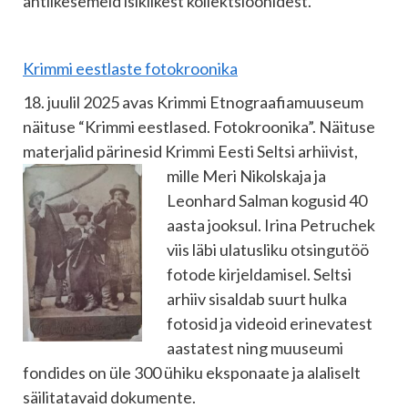
antiikesemeid isiklikest kollektsioonidest.
Krimmi eestlaste fotokroonika
18. juulil 2025 avas Krimmi Etnograafiamuuseum
näituse “Krimmi eestlased. Fotokroonika”. Näituse
materjalid pärinesid Krimmi Eesti Seltsi
arhiivist,
mille Meri Nikolskaja ja
Leonhard Salman kogusid 40
aasta jooksul. Irina Petruchek
viis läbi ulatusliku otsingutöö
fotode kirjeldamisel. Seltsi
arhiiv sisaldab suurt hulka
fotosid ja videoid erinevatest
aastatest ning muuseumi
fondides on üle 300 ühiku eksponaate ja alaliselt
säilitatavaid dokumente.