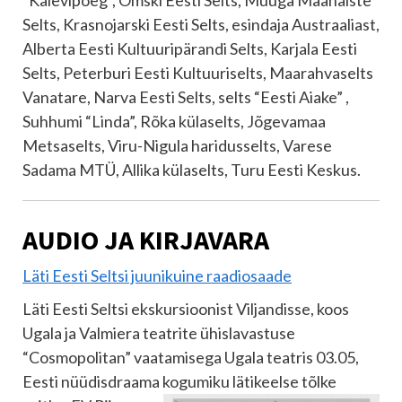
“Kalevipoeg”, Omski Eesti Selts, Muuga Maanaiste
Selts, Krasnojarski Eesti Selts, esindaja Austraaliast,
Alberta Eesti Kultuuripärandi Selts, Karjala Eesti
Selts, Peterburi Eesti Kultuuriselts, Maarahvaselts
Vanatare, Narva Eesti Selts, selts “Eesti Aiake” ,
Suhhumi “Linda”, Rõka külaselts, Jõgevamaa
Metsaselts, Viru-Nigula haridusselts, Varese
Sadama MTÜ, Allika külaselts, Turu Eesti Keskus.
AUDIO JA KIRJAVARA
Läti Eesti Seltsi juunikuine raadiosaade
Läti Eesti Seltsi ekskursioonist Viljandisse, koos
Ugala ja Valmiera teatrite ühislavastuse
“Cosmopolitan” vaatamisega Ugala teatris 03.05,
Eesti nüüdisdraama kogumiku lätikeelse
tõlke