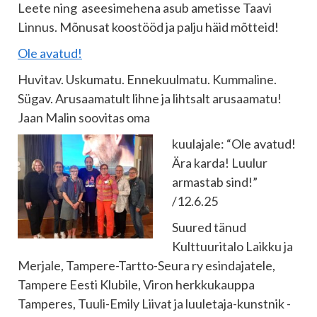
Leete ning aseesimehena asub ametisse Taavi
Linnus. Mõnusat koostööd ja palju häid mõtteid!
Ole avatud!
Huvitav. Uskumatu. Ennekuulmatu. Kummaline.
Sügav. Arusaamatult lihne ja lihtsalt arusaamatu!
Jaan Malin soovitas oma
kuulajale: “Ole avatud!
Ära karda! Luulur
armastab sind!”
/12.6.25
Suured tänud
Kulttuuritalo Laikku ja
Merjale, Tampere-Tartto-Seura ry esindajatele,
Tampere Eesti Klubile, Viron herkkukauppa
Tamperes, Tuuli-Emily Liivat ja luuletaja-kunstnik -