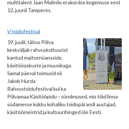
multitalent Jaan Malinile erakordse kogemuse eest
12. juunil Tamperes.
V toidufestival
19. juulil, täitus Põlva
keskväljak rahvuskultuurist
kantud maitsenüansside,
käsitööoskuste ja muusikaga.
Samal päeval toimusid nii
Jakob Hurda
Rahvustoidufestival kui ka
Põlvamaa Käsitööpidu – sündmused, mis tõid linna
südamesse kokku kohaliku toidupärandi austajad,
käsitöömeistrid ja kultuurihinged üle Eesti.