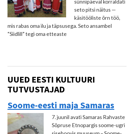
sünnipäeval korraldati
seto pitsi näitus —
käsitööliste õrn töö,
mis rabas oma ilu ja täpsusega. Seto ansambel
“Siidlill” tegi oma etteaste
UUED EESTI KULTUURI
TUTVUSTAJAD
Soome-eesti maja Samaras
7. juunil avati Samaras Rahvaste
Sõpruse Etnopargis soome-ugri
sisehoovis muuseum – Soome-