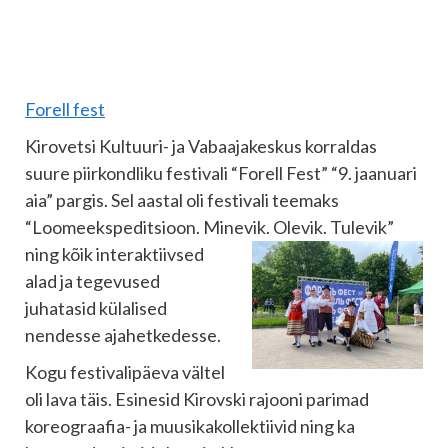
Forell fest
Kirovetsi Kultuuri- ja Vabaajakeskus korraldas
suure piirkondliku festivali “Forell Fest” “9. jaanuari
aia” pargis. Sel aastal oli festivali teemaks
“Loomeekspeditsioon. Minevik. Olevik.
Tulevik”
ning kõik interaktiivsed
alad ja tegevused
juhatasid külalised
nendesse ajahetkedesse.
Kogu festivalipäeva vältel
oli lava täis. Esinesid Kirovski rajooni parimad
koreograafia- ja muusikakollektiivid ning ka