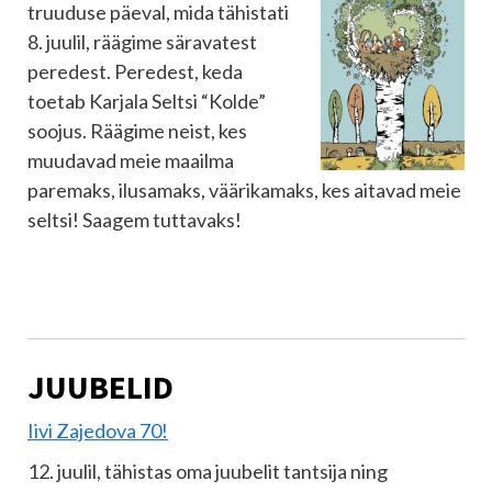
truuduse päeval, mida tähistati
8. juulil, räägime säravatest
peredest. Peredest, keda
toetab Karjala Seltsi “Kolde”
soojus. Räägime neist, kes
muudavad meie maailma
paremaks, ilusamaks, väärikamaks, kes aitavad meie
seltsi! Saagem tuttavaks!
JUUBELID
Iivi Zajedova 70!
12. juulil, tähistas oma juubelit tantsija ning