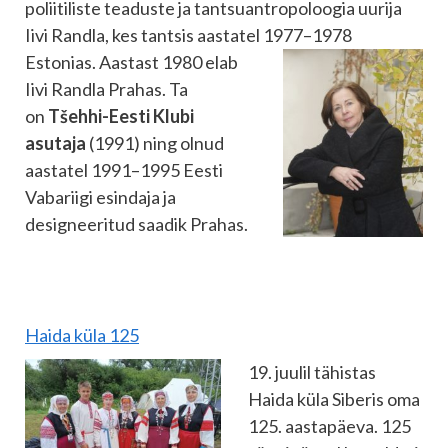
poliitiliste teaduste ja tantsuantropoloogia uurija
Iivi Randla, kes tantsis aastatel 1977–1978
Estonias. Aastast 1980 elab
Iivi Randla Prahas. Ta
on
Tšehhi-Eesti Klubi
asutaja
(1991) ning olnud
aastatel 1991–1995 Eesti
Vabariigi esindaja ja
designeeritud saadik Prahas.
Haida küla 125
19. juulil tähistas
Haida küla Siberis oma
125. aastapäeva. 125