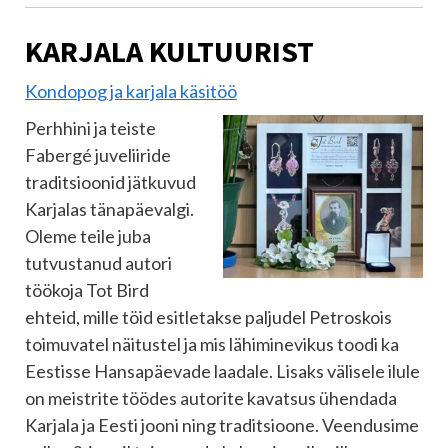
KARJALA KULTUURIST
Kondopog ja karjala käsitöö
Perhhini ja teiste
Fabergé juveliiride
traditsioonid jätkuvud
Karjalas tänapäevalgi.
Oleme teile juba
tutvustanud autori
töökoja Tot Bird
ehteid, mille töid esitletakse paljudel Petroskois
toimuvatel näitustel ja mis lähiminevikus toodi ka
Eestisse Hansapäevade laadale. Lisaks välisele ilule
on meistrite töödes autorite kavatsus ühendada
Karjala ja Eesti jooni ning traditsioone. Veendusime