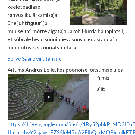
keeleteadlase ,
rahvusliku ärkamisaja
ühe juhtfiguuri ja
muuseumi mõtte algataja Jakob Hurda hauaplatsil,
et sõbrale head sünnipäevasoovid edasi anda ja
meenutuseks küünal süüdata.
Sõrve Sääre viilutamine
Aitüma Andrus Leile, kes pööriöise loitsumise üles
filmis,
siit:
https://drive.google.com/file/d/1Ry52phkPtMD3I
fbclid=IwY2xjawLEZS5leHRuA2FlbQIxMQBicmlk