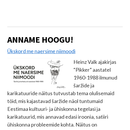
ANNAME HOOGU!
Ükskord me naersime niimoodi
Heinz Valk ajakirjas
“Pikker” aastatel
1960-1988 ilmunud
šaržide ja
karikatuuride näitus tutvustab tema olulisemaid
töid, mis kajastavad šaržide näol tuntumaid
Eestimaa kultuuri- ja ühiskonna tegelasi ja
karikatuurid, mis annavad edasi iroonia, satiiri
ühiskonna probleemide kohta. Näitus on