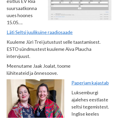
esitlus EV Riia
suursaatkonna
uues hoones
15.05….
Läti Seltsi juulikuine raadiosaade
Kuuleme Jüri Trei jutustust selle taastamisest.
ESTO sündmustest kuuleme Aiva Plaucha
intervjuust.
Meenutame Jaak Joalat, toome
lühiteateid ja õnnesoove.
Paperjam kajastab
Luksemburgi
ajalehes eestlaste
seltsi tegemistest.
Inglise keeles