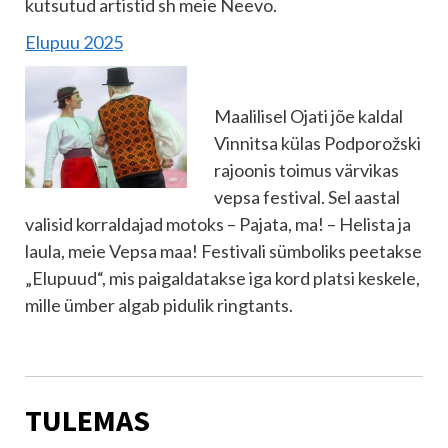
kutsutud artistid sh meie Neevo.
Elupuu 2025
Maalilisel Ojati jõe kaldal
Vinnitsa külas Podporožski
rajoonis toimus värvikas
vepsa festival. Sel aastal
valisid korraldajad motoks – Pajata, ma! – Helista ja
laula, meie Vepsa maa! Festivali sümboliks peetakse
„Elupuud“, mis paigaldatakse iga kord platsi keskele,
mille ümber algab pidulik ringtants.
TULEMAS