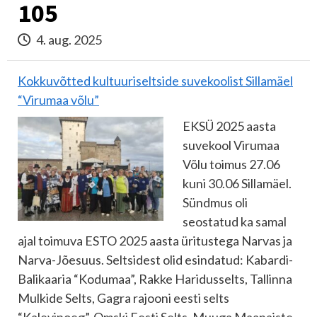
105
4. aug. 2025
Kokkuvõtted kultuuriseltside suvekoolist Sillamäel
“Virumaa võlu”
EKSÜ 2025 aasta
suvekool Virumaa
Võlu toimus 27.06
kuni 30.06 Sillamäel.
Sündmus oli
seostatud ka samal
ajal toimuva ESTO 2025 aasta üritustega Narvas ja
Narva-Jõesuus. Seltsidest olid esindatud: Kabardi-
Balikaaria “Kodumaa”, Rakke Haridusselts, Tallinna
Mulkide Selts, Gagra rajooni eesti selts