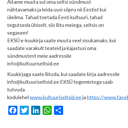
Aitame muuta sul oma seltsi sündmust
nähtavamaks ja leida uusi sõpru nii Eestist kui
üleilma. Tahad toetada Eesti kultuuri, tahad
tegutseda ühiselt, siis liitu meiega, seltsis on
segasem!
EKSÜ e-kuukirja saate muuta veel sisukamaks, kui
saadate varakult teateid ja kajastusi oma
sündmustest meie aadressile
info@kultuuriseltsid.ee
Kuukirjaga saate liituda, kui saadate kirja aadressile
info@kultuuriseltsid.ee EKSÜ tegemistega saab
tutvuda
kodulehel
www.kultuuriseltsid.ee
ja
https://www.face
Facebook
Twitter
LinkedIn
WhatsApp
Share