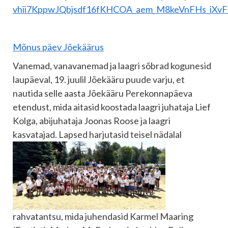
vhii7KppwJQbjsdf16fKHCOA_aem_M8keVnFHs_iXv
Mõnus päev Jõekäärus
Vanemad, vanavanemad ja laagri sõbrad kogunesid
laupäeval, 19. juulil Jõekääru puude varju, et
nautida selle aasta Jõekääru Perekonnapäeva
etendust, mida aitasid koostada laagri juhataja Lief
Kolga, abijuhataja Joonas Roose ja laagri
kasvatajad. Lapsed harjutasid teisel nädalal
rahvatantsu, mida juhendasid Karmel Maaring