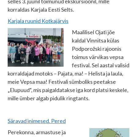
selles 3. juunil toimunud ekskursioonil, mille
korraldas Karjala Eesti Selts.
Karjala ruunid Kotkajärvis
Maalilisel Ojati jõe
kaldal Vinnitsa külas
Podporožski rajoonis
toimus värvikas vepsa
festival. Sel aastal valisid
korraldajad motoks – Pajata, ma! – Helista ja laula,
meie Vepsa maa! Festivali sümboliks peetakse
„Elupuud“, mis paigaldatakse iga kord platsi keskele,
mille ümber algab pidulik ringtants.
Säravad inimesed. Pered
Perekonna, armastuse ja