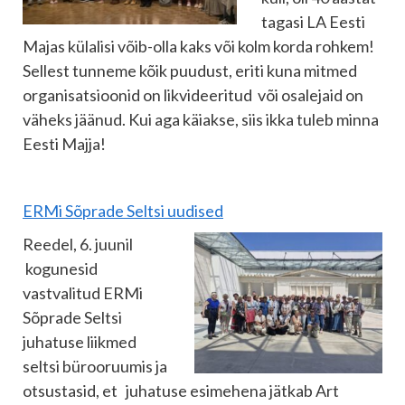
tagasi LA Eesti
Majas külalisi võib-olla kaks või kolm korda rohkem!
Sellest tunneme kõik puudust, eriti kuna mitmed
organisatsioonid on likvideeritud või osalejaid on
väheks jäänud. Kui aga käiakse, siis ikka tuleb minna
Eesti Majja!
ERMi Sõprade Seltsi uudised
Reedel, 6. juunil
kogunesid
vastvalitud ERMi
Sõprade Seltsi
juhatuse liikmed
seltsi bürooruumis ja
otsustasid, et juhatuse esimehena jätkab Art