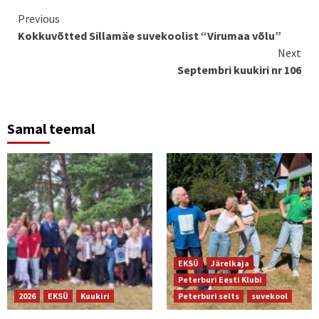
Continue
Previous
Kokkuvõtted Sillamäe suvekoolist “Virumaa võlu”
Reading
Next
Septembri kuukiri nr 106
Samal teemal
EKSÜ
Järelkaja
Peterburi Eesti Klubi
2026
EKSÜ
Kuukiri
Peterburi selts
suvekool