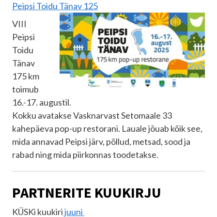
Peipsi Toidu Tänav 125
VIII
Peipsi
Toidu
Tänav
175 km
toimub
16.-17. augustil.
Kokku avatakse Vasknarvast Setomaale 33
kahepäeva pop-up restorani. Lauale jõuab kõik see,
mida annavad Peipsi järv, põllud, metsad, sood ja
rabad ning mida piirkonnas toodetakse.
PARTNERITE KUUKIRJU
KÜSKi kuukiri
juuni