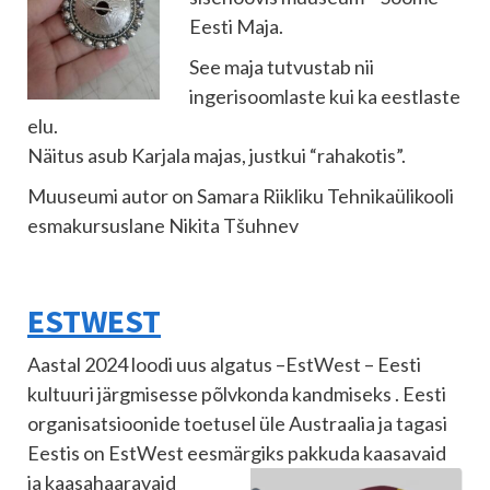
Eesti Maja.
See maja tutvustab nii
ingerisoomlaste kui ka eestlaste
elu.
Näitus asub Karjala majas, justkui “rahakotis”.
Muuseumi autor on Samara Riikliku Tehnikaülikooli
esmakursuslane Nikita Tšuhnev
ESTWEST
Aastal 2024 loodi uus algatus –EstWest – Eesti
kultuuri järgmisesse põlvkonda kandmiseks . Eesti
organisatsioonide toetusel üle Austraalia ja tagasi
Eestis on EstWest eesmärgiks
pakkuda kaasavaid
ja kaasahaaravaid