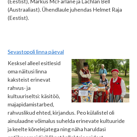
(Eestist), Markus McFarlane ja Lachlan Bell
(Austraaliast). Ühendlaule juhendas Helmet Raja
(Eestist).
Sevastopoli linna päeval
Kesksel alleel esitlesid
oma näitusi linna
kaksteist erinevat
rahvus- ja
kultuuriseltsi: käsitöö,
majapidamistarbed,
rahvuslikud ehted, kirjandus. Peo külalistel oli
ainulaadne võimalus suhelda erinevate kultuuride
ja keelte kõnelejatega ning näha haruldasi