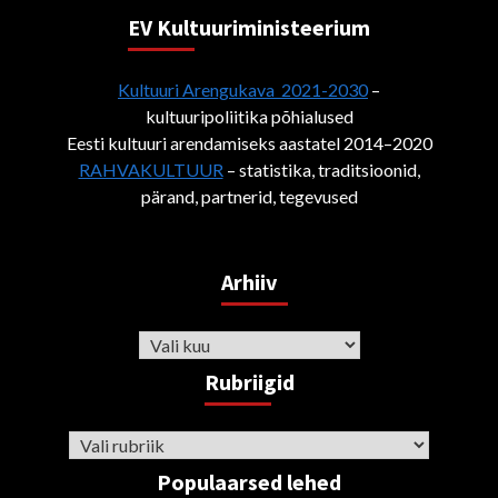
EV Kultuuriministeerium
Kultuuri Arengukava 2021-2030
–
kultuuripoliitika põhialused
Eesti kultuuri arendamiseks aastatel 2014–2020
RAHVAKULTUUR
– statistika, traditsioonid,
pärand, partnerid, tegevused
Arhiiv
Arhiiv
Rubriigid
Rubriigid
Populaarsed lehed