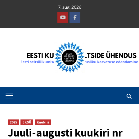
Skip
7. aug. 2026
to
content
Youtube
Facebook
Primary
Menu
2025
EKSÜ
Kuukiri
Juuli-augusti kuukiri nr