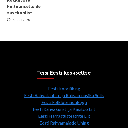
kokkuvõte
kultuuriseltside
suvekoolist
8. juuli 2026
Teisi Eesti keskseltse
Eesti Kooriühing
Eesti Rahvatantsu- ja Rahvamuusika Selts
Eesti Folkloorinõukogu
Eesti Rahvakunsti ja Käsitöö Liit
Eesti Harrastusteatrite Liit
Eesti Rahvamajade Ühing