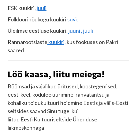
ESK kuukiri,
juuli
Folkloorinõukogu kuukiri
suvi:
Üleilmse eestluse kuukiri,
juuni , juuli
Rannarootslaste
kuukiri,
kus fookuses on Pakri
saared
Löö kaasa, liitu meiega!
Rõõmsad ja vajalikud üritused, koostegemised,
eesti keel, koduloo uurimine, rahvatantsu ja
kohaliku toidukultuuri hoidmine Eestis ja välis-Eesti
seltsides saavad Sinu tuge, kui
liitud Eesti Kultuuriseltside Ühenduse
liikmeskonnaga!