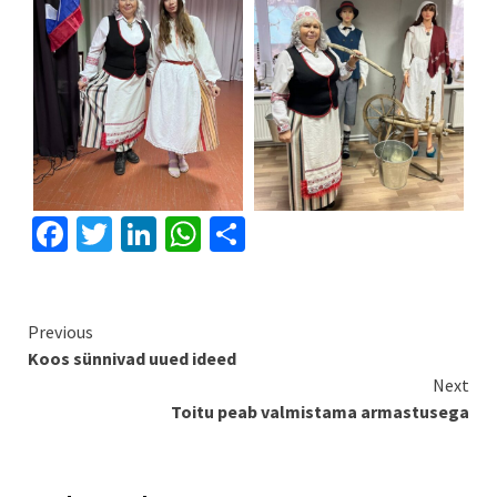
Facebook
Twitter
LinkedIn
WhatsApp
Share
Continue
Previous
Koos sünnivad uued ideed
Reading
Next
Toitu peab valmistama armastusega