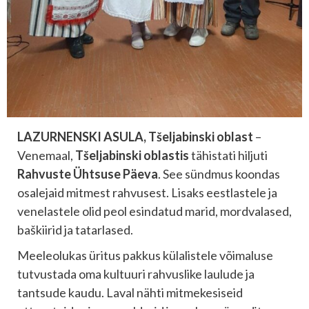
LAZURNENSKI ASULA, Tšeljabinski oblast
–
Venemaal,
Tšeljabinski oblastis
tähistati hiljuti
Rahvuste Ühtsuse Päeva
. See sündmus koondas
osalejaid mitmest rahvusest. Lisaks eestlastele ja
venelastele olid peol esindatud marid, mordvalased,
baškiirid ja tatarlased.
Meeleolukas üritus pakkus külalistele võimaluse
tutvustada oma kultuuri rahvuslike laulude ja
tantsude kaudu. Laval nähti mitmekesiseid