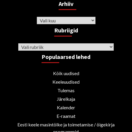
Arhiiv
Arhiiv
Rubriigid
Rubriigid
Populaarsed lehed
Kõik uudised
Keeleuudised
Tulemas
Järelkaja
Kalender
E-raamat
Eesti keele masintõlke ja toimetamise / õigekirja
programmid