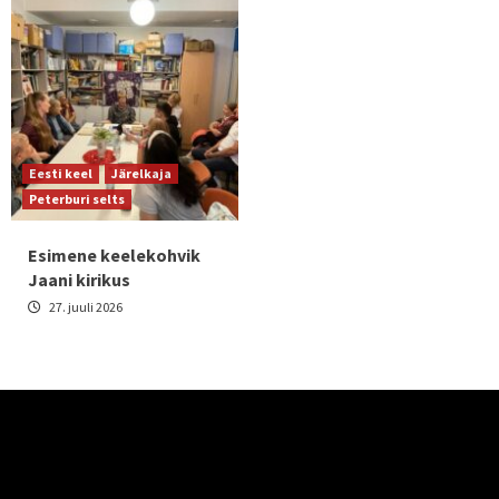
Eesti keel
Järelkaja
Peterburi selts
Esimene keelekohvik
Jaani kirikus
27. juuli 2026