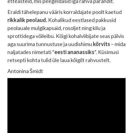
etteasteid, mis peegeldasid iga rahva pärandit.
Eraldi tähelepanu vääris korraldajate poolt kaetud
rikkalik peolaud.
Kohalikud eestlased pakkusid
peolauale mulgikapsaid, rosoljet ning kilu ja
sprottidega võileibu. Kõigi kohalviibijate seas pälvis
aga suurima tunnustuse ja uudishimu
kõrvits
– mida
naljatades nimetati “
eesti ananassiks
“. Küsimusi
retsepti kohta tulid üle laua kõigilt rahvustelt.
Antonina Šmidt