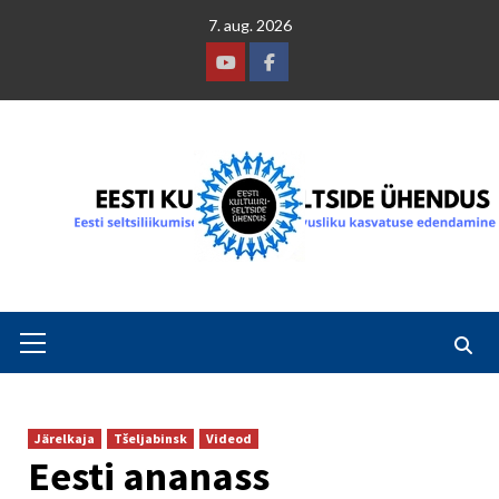
Skip
7. aug. 2026
to
content
Youtube
Facebook
Primary
Menu
Järelkaja
Tšeljabinsk
Videod
Eesti ananass