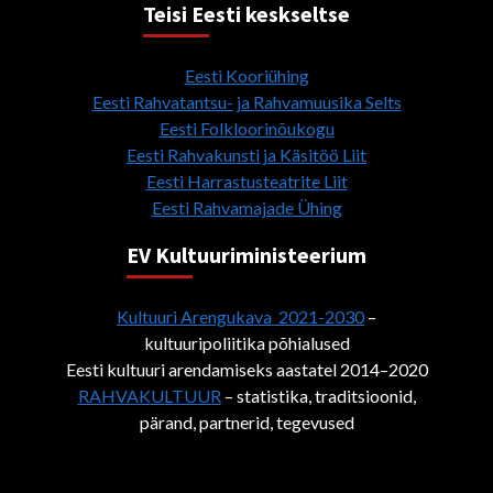
Teisi Eesti keskseltse
Eesti Kooriühing
Eesti Rahvatantsu- ja Rahvamuusika Selts
Eesti Folkloorinõukogu
Eesti Rahvakunsti ja Käsitöö Liit
Eesti Harrastusteatrite Liit
Eesti Rahvamajade Ühing
EV Kultuuriministeerium
Kultuuri Arengukava 2021-2030
–
kultuuripoliitika põhialused
Eesti kultuuri arendamiseks aastatel 2014–2020
RAHVAKULTUUR
– statistika, traditsioonid,
pärand, partnerid, tegevused