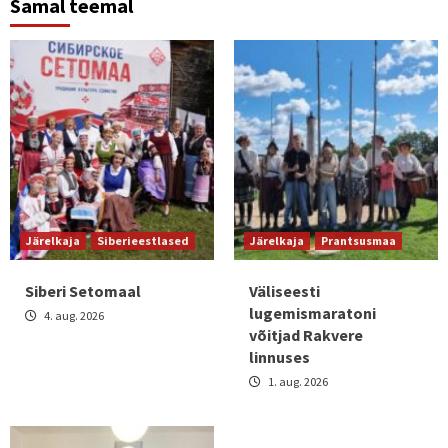
Samal teemal
Järelkaja
Siberieestlased
Järelkaja
Prantsusmaa
Siberi Setomaal
Väliseesti
lugemismaratoni
4. aug. 2026
võitjad Rakvere
linnuses
1. aug. 2026