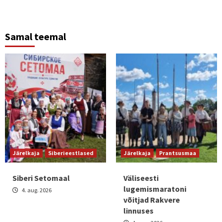
Samal teemal
Järelkaja
Siberieestlased
Järelkaja
Prantsusmaa
Siberi Setomaal
Väliseesti
lugemismaratoni
4. aug. 2026
võitjad Rakvere
linnuses