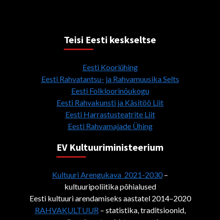
Teisi Eesti keskseltse
Eesti Kooriühing
Eesti Rahvatantsu- ja Rahvamuusika Selts
Eesti Folkloorinõukogu
Eesti Rahvakunsti ja Käsitöö Liit
Eesti Harrastusteatrite Liit
Eesti Rahvamajade Ühing
EV Kultuuriministeerium
Kultuuri Arengukava 2021-2030
–
kultuuripoliitika põhialused
Eesti kultuuri arendamiseks aastatel 2014–2020
RAHVAKULTUUR
– statistika, traditsioonid,