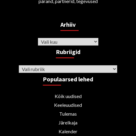
pärand, partnerid, tegevused
Arhiiv
Arhiiv
Rubriigid
Rubriigid
Populaarsed lehed
Kõik uudised
Keeleuudised
Tulemas
Järelkaja
Kalender