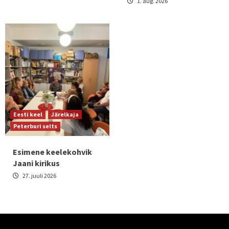
1. aug. 2026
Eesti keel
Järelkaja
Peterburi selts
Esimene keelekohvik
Jaani kirikus
27. juuli 2026