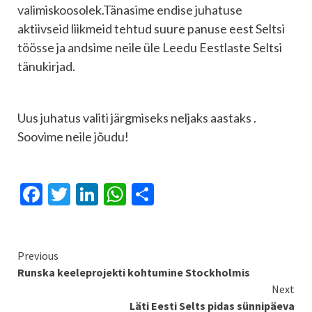
valimiskoosolek.Tänasime endise juhatuse
aktiivseid liikmeid tehtud suure panuse eest Seltsi
töösse ja andsime neile üle Leedu Eestlaste Seltsi
tänukirjad.
Uus juhatus valiti järgmiseks neljaks aastaks .
Soovime neile jõudu!
Facebook
Twitter
LinkedIn
WhatsApp
Share
Continue
Previous
Runska keeleprojekti kohtumine Stockholmis
Reading
Next
Läti Eesti Selts pidas sünnipäeva