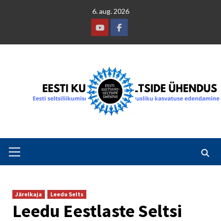
Skip
6. aug. 2026
to
content
Youtube
Facebook
Primary
Menu
Järelkaja
Leedu Selts
Leedu Eestlaste Seltsi