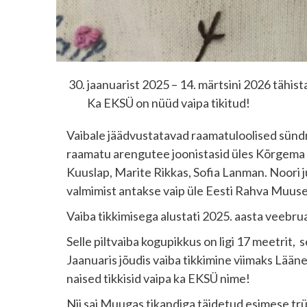
jaanuarist 2025 – 14. märtsini 2026 tähist
Ka EKSÜ on nüüd vaipa tikitud!
Vaibale jäädvustatavad raamatuloolised sündm
raamatu arengutee joonistasid üles Kõrgema Ku
Kuuslap, Marite Rikkas, Sofia Lanman. Noori ju
valmimist antakse vaip üle Eesti Rahva Muus
Vaiba tikkimisega alustati 2025. aasta veebruar
Selle piltvaiba kogupikkus on ligi 17 meetrit, 
Jaanuaris jõudis vaiba tikkimine viimaks Lää
naised tikkisid vaipa ka EKSÜ nime!
Nii sai Muugas tikandiga täidetud esimese trükiko