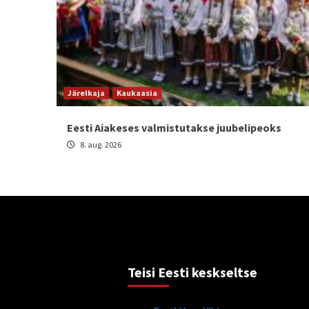
Järelkaja
Kaukaasia
Eesti Aiakeses valmistutakse juubelipeoks
8. aug. 2026
Teisi Eesti keskseltse