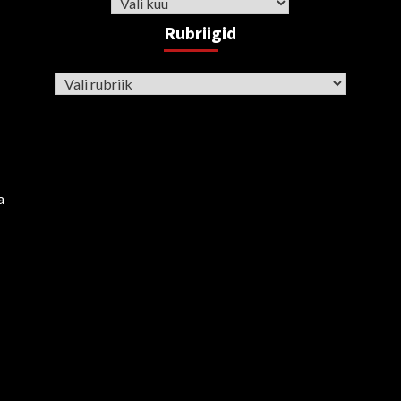
Arhiiv
Rubriigid
Rubriigid
a