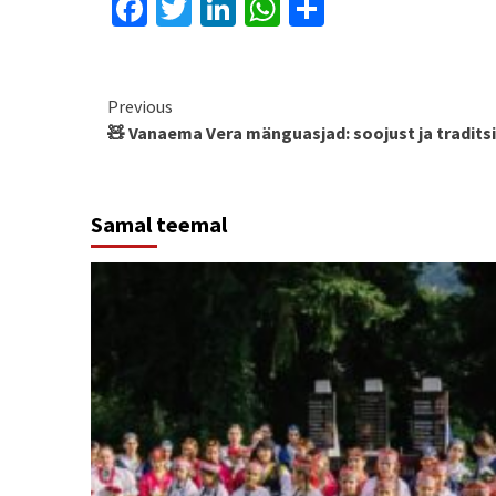
Facebook
Twitter
LinkedIn
WhatsApp
Share
Continue
Previous
🧸 Vanaema Vera mänguasjad: soojust ja traditsi
Reading
Samal teemal