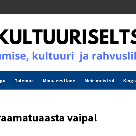
ogu
Tulemas
Mina, eestlane
Meie meistrid
Kingi
 raamatuaasta vaipa!