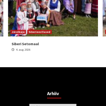
Järelkaja
Siberieestlased
Siberi Setomaal
4. aug. 2026
Arhiiv