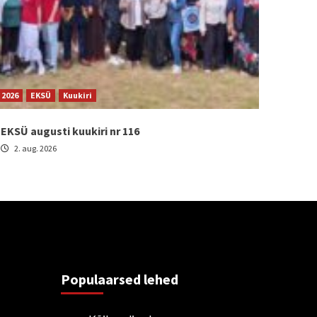
2026
EKSÜ
Kuukiri
EKSÜ augusti kuukiri nr 116
2. aug. 2026
Populaarsed lehed