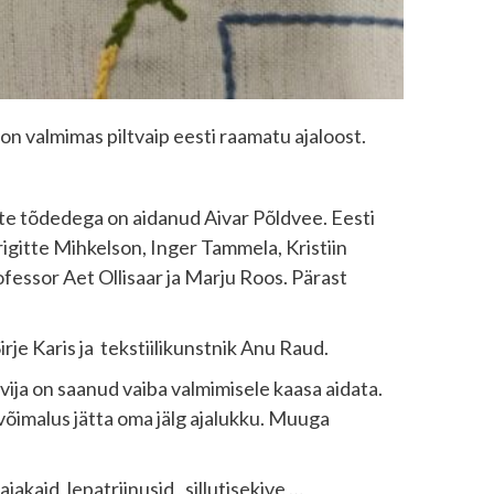
on valmimas piltvaip eesti raamatu ajaloost.
ste tõdedega on aidanud Aivar Põldvee. Eesti
igitte Mihkelson, Inger Tammela, Kristiin
ofessor Aet Ollisaar ja Marju Roos. Pärast
irje Karis ja tekstiilikunstnik Anu Raud.
ovija on saanud vaiba valmimisele kaasa aidata.
õimalus jätta oma jälg ajalukku. Muuga
jakaid, lepatriinusid , sillutisekive …