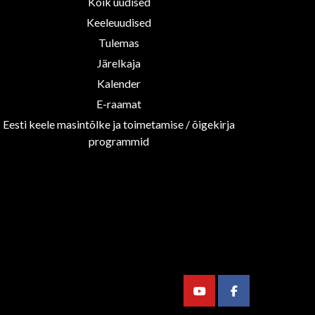
Kõik uudised
Keeleuudised
Tulemas
Järelkaja
Kalender
E-raamat
Eesti keele masintõlke ja toimetamise / õigekirja
programmid
Youtube
Facebook