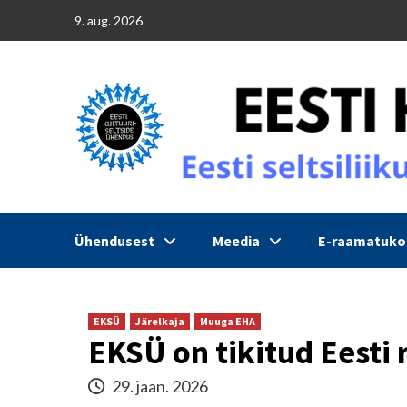
Skip
9. aug. 2026
to
content
Ühendusest
Meedia
E-raamatuk
EKSÜ
Järelkaja
Muuga EHA
EKSÜ on tikitud Eesti
29. jaan. 2026