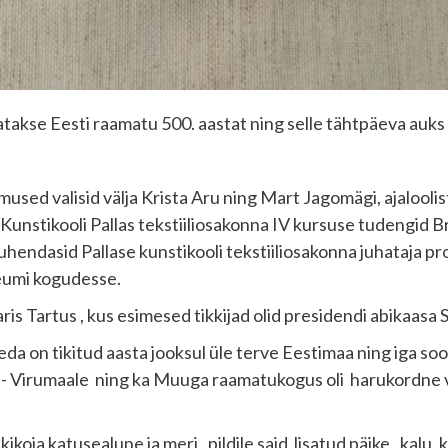
atakse Eesti raamatu 500. aastat ning selle tähtpäeva auks 
used valisid välja Krista Aru ning Mart Jagomägi, ajalooli
nstikooli Pallas tekstiiliosakonna IV kursuse tudengid Br
hendasid Pallase kunstikooli tekstiiliosakonna juhataja pr
eumi kogudesse.
is Tartus , kus esimesed tikkijad olid presidendi abikaasa S
seda on tikitud aasta jooksul üle terve Eestimaa ning iga so
ne- Virumaale ning ka Muuga raamatukogus oli harukordne v
ja katusealune ja meri , pildile said lisatud päike , kalu, ka