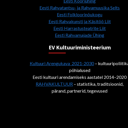
Eesti Kooriühing
Eesti Rahvatantsu- ja Rahvamuusika Selts
Eesti Folkloorinõukogu
Eesti Rahvakunsti ja Käsitöö Liit
Eesti Harrastusteatrite Liit
Eesti Rahvamajade Ühing
EV Kultuuriministeerium
Kultuuri Arengukava 2021-2030
– kultuuripoliitik
põhialused
Eesti kultuuri arendamiseks aastatel 2014–2020
RAHVAKULTUUR
– statistika, traditsioonid,
pärand, partnerid, tegevused