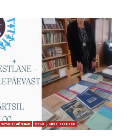
Эстонский язык
EKSÜ
Mina, eestlane