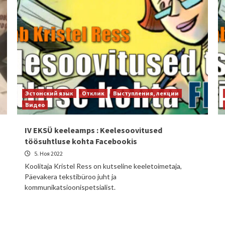
Эстонский язык
Отклик
Выступления, лекции
Видео
IV EKSÜ keeleamps : Keelesoovitused
töösuhtluse kohta Facebookis
5. Ноя 2022
Koolitaja Kristel Ress on kutseline keeletoimetaja,
Päevakera tekstibüroo juht ja
kommunikatsioonispetsialist.