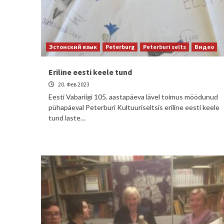
Эстонский язык
Peterburg
Peterburi selts
Видео
Eriline eesti keele tund
20. Фев 2023
Eesti Vabariigi 105. aastapäeva lävel toimus möödunud
pühapäeval Peterburi Kultuuriseltsis eriline eesti keele
tund laste…