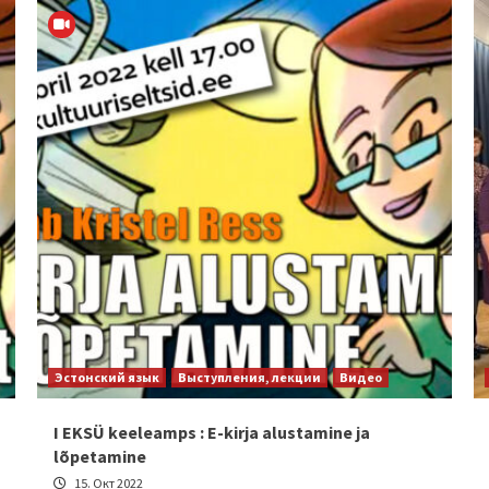
Эстонский язык
Выступления, лекции
Видео
I EKSÜ keeleamps : E-kirja alustamine ja
lõpetamine
15. Окт 2022