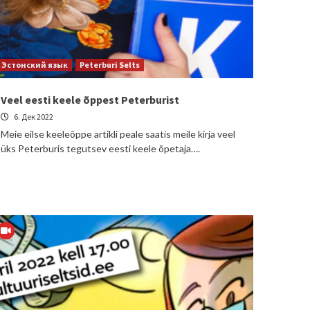
Эстонский язык
Peterburi Selts
Veel eesti keele õppest Peterburist
6. Дек 2022
Meie eilse keeleõppe artikli peale saatis meile kirja veel
üks Peterburis tegutsev eesti keele õpetaja….