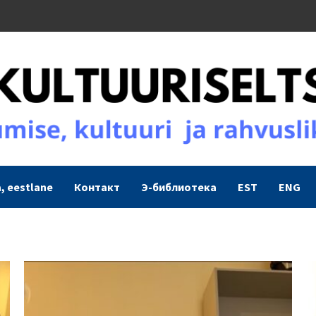
, eestlane
Контакт
Э-библиотека
EST
ENG