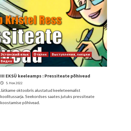
Эстонский язык
Отклик
Выступления, лекции
Видео
III EKSÜ keeleamps : Pressiteate põhivead
5. Ноя 2022
Jätkame oktoobris alustatud keeleteemalist
koolitussarja. Seekordses saates jutuks pressiteate
koostamise põhivead.