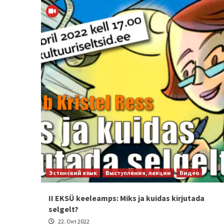
Эстонский язык
Выступления, лекции
Видео
II EKSÜ keeleamps: Miks ja kuidas kirjutada
selgelt?
22. Окт 2022