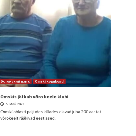
Эстонский язык
Omski kogukond
Omskis jätkab võro keele klubi
5. Май 2023
Omski oblasti paljudes külades elavad juba 200 aastat
võrokeelt rääkivad eestlased.