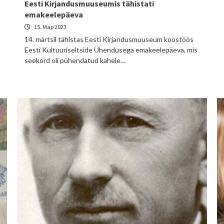
Eesti Kirjandusmuuseumis tähistati
emakeelepäeva
15. Мар 2023
14. märtsil tähistas Eesti Kirjandusmuuseum koostöös
Eesti Kultuuriseltside Ühendusega emakeelepäeva, mis
seekord oli pühendatud kahele…