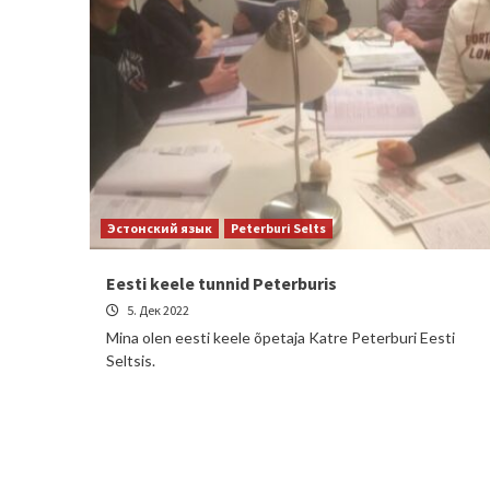
Эстонский язык
Peterburi Selts
Eesti keele tunnid Peterburis
5. Дек 2022
Mina olen eesti keele õpetaja Katre Peterburi Eesti
Seltsis.