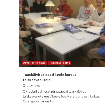
Эстонский язык
Peterburi Selts
Taaskäivitus eesti keele kursus
täiskasvanutele
2. Окт 2023
Oktoobril esimesel pühapäeval taaskäivitus
täiskasvanute eesti keele õpe Peterburi Jaani kirikus.
Õpetaja Katrel on 4…