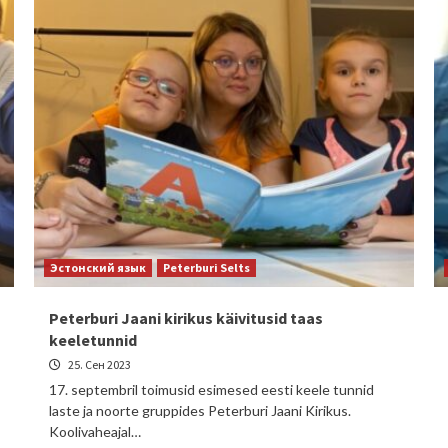
Эстонский язык
Peterburi Selts
Peterburi Jaani kirikus käivitusid taas
keeletunnid
25. Сен 2023
17. septembril toimusid esimesed eesti keele tunnid
laste ja noorte gruppides Peterburi Jaani Kirikus.
Koolivaheajal…