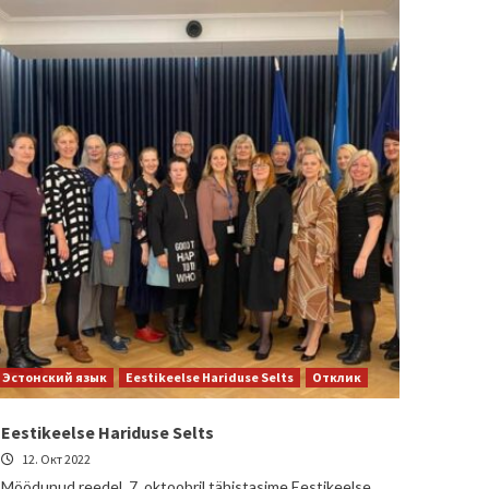
Эстонский язык
Eestikeelse Hariduse Selts
Отклик
Eestikeelse Hariduse Selts
12. Окт 2022
Möödunud reedel, 7. oktoobril tähistasime Eestikeelse