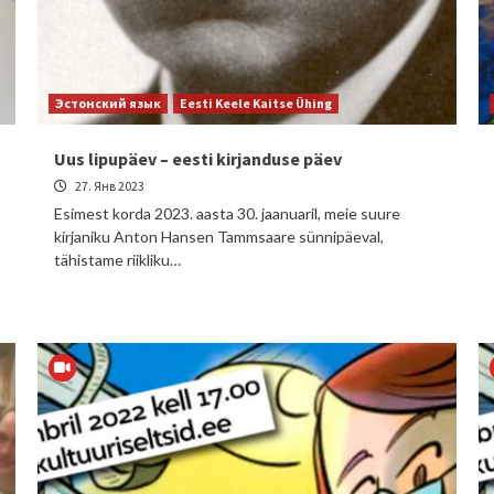
Эстонский язык
Eesti Keele Kaitse Ühing
Uus lipupäev – eesti kirjanduse päev
27. Янв 2023
Esimest korda 2023. aasta 30. jaanuaril, meie suure
kirjaniku Anton Hansen Tammsaare sünnipäeval,
tähistame riikliku…