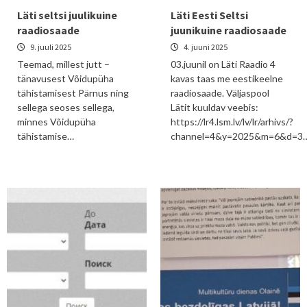
Läti seltsi juulikuine
Läti Eesti Seltsi
raadiosaade
juunikuine raadiosaade
9. juuli 2025
4. juuni 2025
Teemad, millest jutt –
03.juunil on Läti Raadio 4
tänavusest Võidupüha
kavas taas me eestikeelne
tähistamisest Pärnus ning
raadiosaade. Väljaspool
sellega seoses sellega,
Lätit kuuldav veebis:
minnes Võidupüha
https://lr4.lsm.lv/lv/lr/arhivs/?
tähistamise…
channel=4&y=2025&m=6&d=3