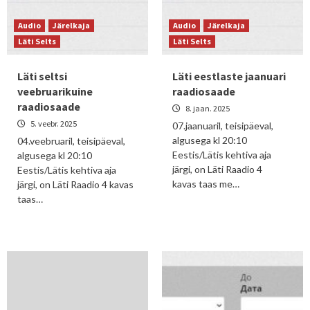
Audio
Järelkaja
Audio
Järelkaja
Läti Selts
Läti Selts
Läti seltsi
Läti eestlaste jaanuari
veebruarikuine
raadiosaade
raadiosaade
8. jaan. 2025
5. veebr. 2025
07.jaanuaril, teisipäeval,
algusega kl 20:10
04.veebruaril, teisipäeval,
Eestis/Lätis kehtiva aja
algusega kl 20:10
järgi, on Läti Raadio 4
Eestis/Lätis kehtiva aja
kavas taas me…
järgi, on Läti Raadio 4 kavas
taas…