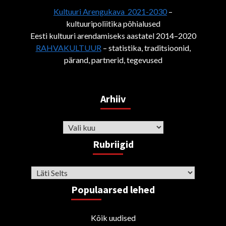
Kultuuri Arengukava 2021-2030
–
kultuuripoliitika põhialused
Eesti kultuuri arendamiseks aastatel 2014–2020
RAHVAKULTUUR
– statistika, traditsioonid,
pärand, partnerid, tegevused
Arhiiv
Arhiiv
Rubriigid
Rubriigid
Populaarsed lehed
Kõik uudised