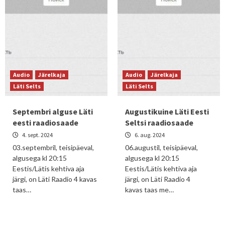
Audio
Järelkaja
Audio
Järelkaja
Läti Selts
Läti Selts
Septembri alguse Läti
Augustikuine Läti Eesti
eesti raadiosaade
Seltsi raadiosaade
4. sept. 2024
6. aug. 2024
03.septembril, teisipäeval,
06.augustil, teisipäeval,
algusega kl 20:15
algusega kl 20:15
Eestis/Lätis kehtiva aja
Eestis/Lätis kehtiva aja
järgi, on Läti Raadio 4 kavas
järgi, on Läti Raadio 4
taas…
kavas taas me…