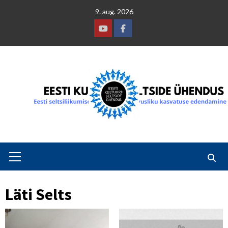
Skip
9. aug. 2026
to
content
Youtube
Facebook
Primary
Menu
Läti Selts