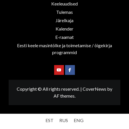
Keeleuudised
Tulemas
Järelkaja
Kalender
E-raamat
Eesti keele masintõlke ja toimetamise / õigekirja
programmid
Youtube
Facebook
Copyright © All rights reserved.
|
CoverNews
by
AF themes.
EST
RUS
ENG