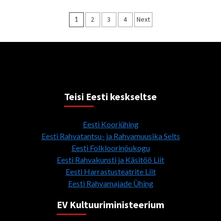
Posts
1
2
3
4
Next
pagination
Teisi Eesti keskseltse
Eesti Kooriühing
Eesti Rahvatantsu- ja Rahvamuusika Selts
Eesti Folkloorinõukogu
Eesti Rahvakunsti ja Käsitöö Liit
Eesti Harrastusteatrite Liit
Eesti Rahvamajade Ühing
EV Kultuuriministeerium