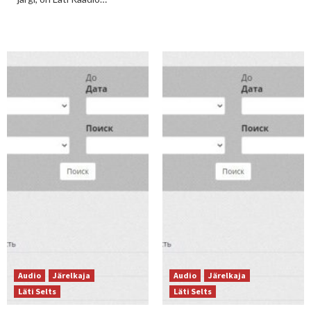
Audio
Järelkaja
Audio
Järelkaja
Läti Selts
Läti Selts