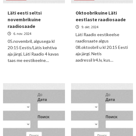
Läti eesti seltsi
Oktoobrikuine Läti
novembrikuine
eestlaste raadiosaade
raadiosaade
9. okt. 2024
6. nov. 2024
Läti Raadio eestikeelse
raadiosaate algus
05.novembril, algusega kl
08.oktoobril u kl 20.15 Eesti
20:15 Eestis/Lätis kehtiva
aja järgi. Netis
aja järgi, Läti Raadio 4 kavas
aadressil lr4.lv, kus…
taas me eestikeelne…