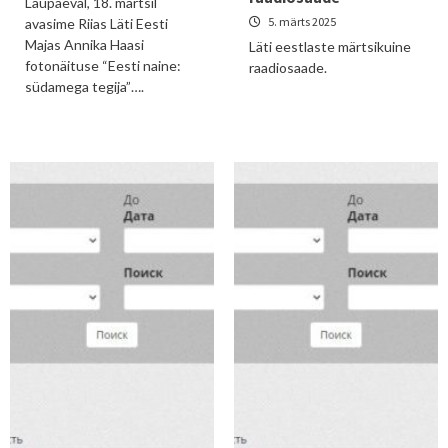
Laupäeval, 18. märtsil
5. märts 2025
avasime Riias Läti Eesti
Majas Annika Haasi
Läti eestlaste märtsikuine
fotonäituse “Eesti naine:
raadiosaade.
südamega tegija”….