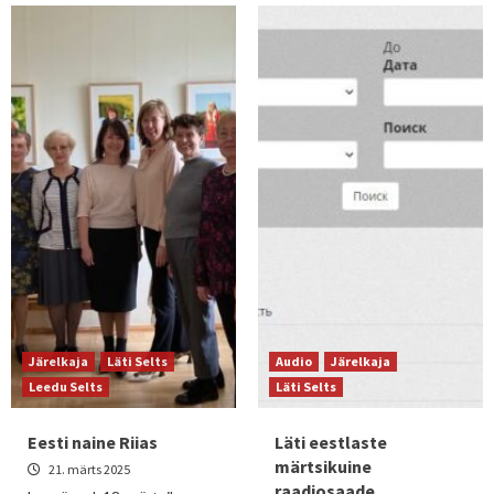
Järelkaja
Läti Selts
Audio
Järelkaja
Leedu Selts
Läti Selts
Eesti naine Riias
Läti eestlaste
märtsikuine
21. märts 2025
raadiosaade