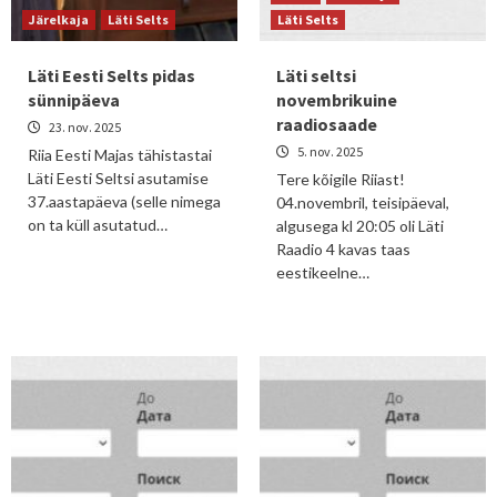
Järelkaja
Läti Selts
Läti Selts
Läti Eesti Selts pidas
Läti seltsi
sünnipäeva
novembrikuine
raadiosaade
23. nov. 2025
5. nov. 2025
Riia Eesti Majas tähistastai
Läti Eesti Seltsi asutamise
Tere kõigile Riiast!
37.aastapäeva (selle nimega
04.novembril, teisipäeval,
on ta küll asutatud…
algusega kl 20:05 oli Läti
Raadio 4 kavas taas
eestikeelne…