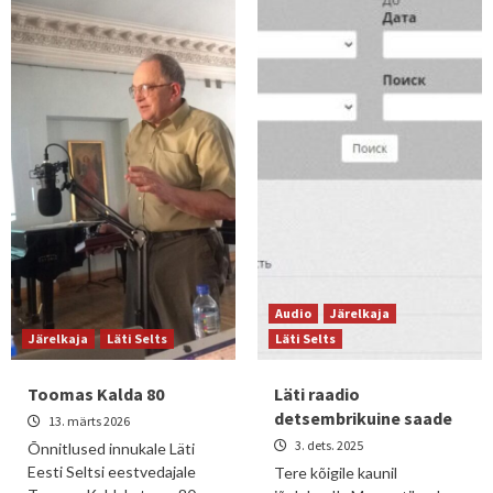
Audio
Järelkaja
Järelkaja
Läti Selts
Läti Selts
Toomas Kalda 80
Läti raadio
detsembrikuine saade
13. märts 2026
3. dets. 2025
Õnnitlused innukale Läti
Eesti Seltsi eestvedajale
Tere kõigile kaunil