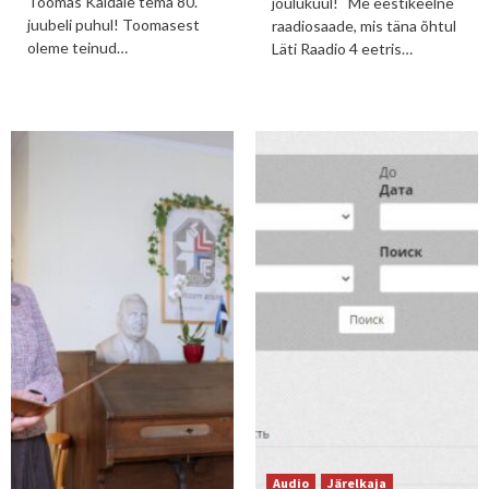
Toomas Kaldale tema 80.
jõulukuul! Me eestikeelne
juubeli puhul! Toomasest
raadiosaade, mis täna õhtul
oleme teinud…
Läti Raadio 4 eetris…
Audio
Järelkaja