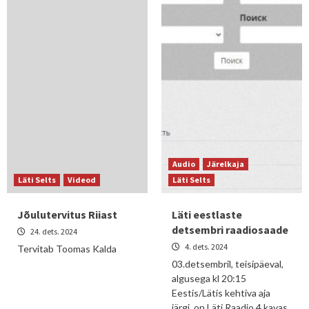
Audio
Järelkaja
Läti Selts
Videod
Läti Selts
Jõulutervitus Riiast
Läti eestlaste
detsembri raadiosaade
24. dets. 2024
4. dets. 2024
Tervitab Toomas Kalda
03.detsembril, teisipäeval,
algusega kl 20:15
Eestis/Lätis kehtiva aja
järgi, on Läti Raadio 4 kavas