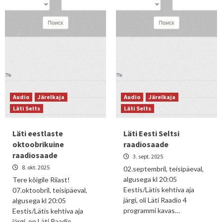
Audio
Järelkaja
Audio
Järelkaja
Läti Selts
Läti Selts
Läti eestlaste
Läti Eesti Seltsi
oktoobrikuine
raadiosaade
raadiosaade
3. sept. 2025
8. okt. 2025
02.septembril, teisipäeval,
algusega kl 20:05
Tere kõigile Riiast!
Eestis/Lätis kehtiva aja
07.oktoobril, teisipäeval,
järgi, oli Läti Raadio 4
algusega kl 20:05
programmi kavas…
Eestis/Lätis kehtiva aja
järgi, on Läti Raadio…