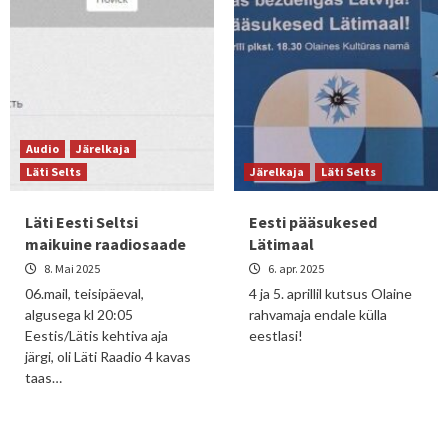
Audio
Järelkaja
Läti Selts
Järelkaja
Läti Selts
Läti Eesti Seltsi
Eesti pääsukesed
maikuine raadiosaade
Lätimaal
8. Mai 2025
6. apr. 2025
06.mail, teisipäeval,
4 ja 5. aprillil kutsus Olaine
algusega kl 20:05
rahvamaja endale külla
Eestis/Lätis kehtiva aja
eestlasi!
järgi, oli Läti Raadio 4 kavas
taas…