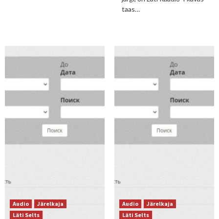
taas…
Audio
Järelkaja
Audio
Järelkaja
Läti Selts
Läti Selts