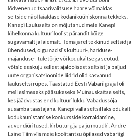
lõdvenenud tsaarivalitsuse haare võimaldas
seltside näol laialdase kodanikuühiskonna tekkeks.
Kanepi Lauluselts on mõjutanud meie Kanepi
kihelkonna kultuuriloolist pärandit kõige
sügavamalt ja laiemalt. Tema järel tekkinud seltsid ja
ühendused, olgu nad siis kultuuri-, hariduse-
majanduse-, tuletõrje või kodukaitsega seotud,
võtsid eeskuju sellest ajaloolisest seltsist ja paljud
uute organisatsioonide liidrid olid kasvanud
lauluseltsi rüpes. Taastatud Eesti Vabariigi ajal oli
meil esimeseks pääsukeseks Muinsuskaitse selts,
kes jäädvustas end kultuurilukku Vabadussõja
ausamba taastajana. Kanepi valla seltsil läks edukalt
kodukaunistamise konkursside korraldamine,
advendiüritused, kirbuturg ja palju muudki. Andre
Laine Tiim viis meie koolitantsu õpilased vabariigi