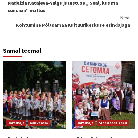
Nadežda Katajeva-Valgu jutustuse „ Seal, kus ma
Reading
sündisin“ esitlus
Next
Kohtumine Põltsamaa Kultuurikeskuse esindajaga
Samal teemal
Järelkaja
Kaukaasia
Järelkaja
Siberieestlased