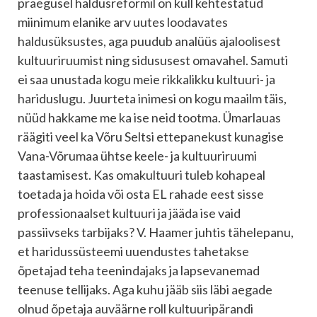
praegusel haldusreformil on küll kehtestatud
miinimum elanike arv uutes loodavates
haldusüksustes, aga puudub analüüs ajaloolisest
kultuuriruumist ning sidususest omavahel. Samuti
ei saa unustada kogu meie rikkalikku kultuuri- ja
hariduslugu. Juurteta inimesi on kogu maailm täis,
nüüd hakkame me ka ise neid tootma. Ümarlauas
räägiti veel ka Võru Seltsi ettepanekust kunagise
Vana-Võrumaa ühtse keele- ja kultuuriruumi
taastamisest. Kas omakultuuri tuleb kohapeal
toetada ja hoida või osta EL rahade eest sisse
professionaalset kultuuri ja jääda ise vaid
passiivseks tarbijaks? V. Haamer juhtis tähelepanu,
et haridussüsteemi uuendustes tahetakse
õpetajad teha teenindajaks ja lapsevanemad
teenuse tellijaks. Aga kuhu jääb siis läbi aegade
olnud õpetaja auväärne roll kultuuripärandi