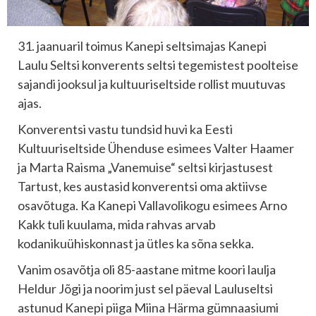
31. jaanuaril toimus Kanepi seltsimajas Kanepi
Laulu Seltsi konverents seltsi tegemistest poolteise
sajandi jooksul ja kultuuriseltside rollist muutuvas
ajas.
Konverentsi vastu tundsid huvi ka Eesti
Kultuuriseltside Ühenduse esimees Valter Haamer
ja Marta Raisma „Vanemuise“ seltsi kirjastusest
Tartust, kes austasid konverentsi oma aktiivse
osavõtuga. Ka Kanepi Vallavolikogu esimees Arno
Kakk tuli kuulama, mida rahvas arvab
kodanikuühiskonnast ja ütles ka sõna sekka.
Vanim osavõtja oli 85-aastane mitme koori laulja
Heldur Jõgi ja noorim just sel päeval Lauluseltsi
astunud Kanepi piiga Miina Härma gümnaasiumi