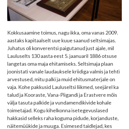
Kokkusaamine toimus, nagu ikka, oma vanas 2009.
aastaks kapitaalselt uue kuue saanud seltsimajas.
Juhatus oli konverentsi paigutanud just ajale, mil
Lauluselts 130 aasta eest 5. jaanuaril 1886 otsuse
langetas oma maja ehitamiseks. Seltsimaja plaan
joonistati vanale laudauksele kriidiga valmis ja tehti
arvestused, mitu palki ja muid ehitusmaterjale on
vaja. Kohe pakkusid Lauluseltsi liikmed, seejärel ka
talud ja Kooraste, Vana-Piigandi ja Erastvere mõis
välja tasuta palkide ja vundamendikivide kohale
toimetajad. Kogu kihelkonna isetegevuslased
hakkasid selleks raha koguma pidude, korjanduste,
näitemüükide ja muuga. Esimesed taidlejad, kes