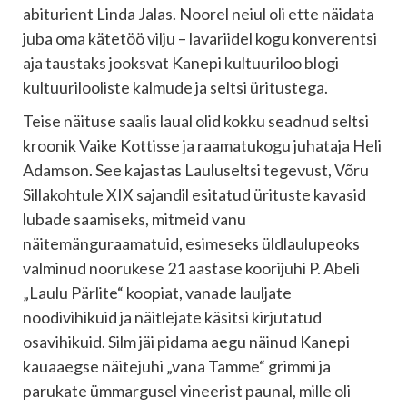
abiturient Linda Jalas. Noorel neiul oli ette näidata
juba oma kätetöö vilju – lavariidel kogu konverentsi
aja taustaks jooksvat Kanepi kultuuriloo blogi
kultuurilooliste kalmude ja seltsi üritustega.
Teise näituse saalis laual olid kokku seadnud seltsi
kroonik Vaike Kottisse ja raamatukogu juhataja Heli
Adamson. See kajastas Lauluseltsi tegevust, Võru
Sillakohtule XIX sajandil esitatud ürituste kavasid
lubade saamiseks, mitmeid vanu
näitemänguraamatuid, esimeseks üldlaulupeoks
valminud noorukese 21 aastase koorijuhi P. Abeli
„Laulu Pärlite“ koopiat, vanade lauljate
noodivihikuid ja näitlejate käsitsi kirjutatud
osavihikuid. Silm jäi pidama aegu näinud Kanepi
kauaaegse näitejuhi „vana Tamme“ grimmi ja
parukate ümmargusel vineerist paunal, mille oli