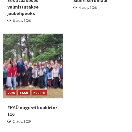
Eesti Aiakeses
Siberi Setomaal
valmistutakse
4. aug. 2026
juubelipeoks
8. aug. 2026
2026
EKSÜ
Kuukiri
EKSÜ augusti kuukiri nr
116
2. aug. 2026