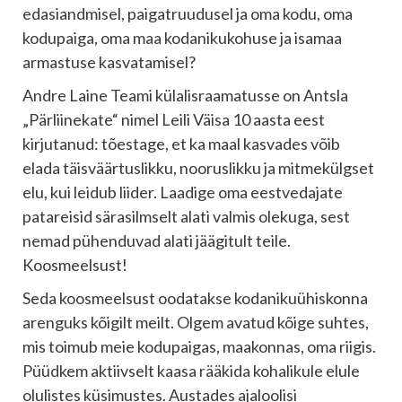
edasiandmisel, paigatruudusel ja oma kodu, oma
kodupaiga, oma maa kodanikukohuse ja isamaa
armastuse kasvatamisel?
Andre Laine Teami külalisraamatusse on Antsla
„Pärliinekate“ nimel Leili Väisa 10 aasta eest
kirjutanud: tõestage, et ka maal kasvades võib
elada täisväärtuslikku, nooruslikku ja mitmekülgset
elu, kui leidub liider. Laadige oma eestvedajate
patareisid särasilmselt alati valmis olekuga, sest
nemad pühenduvad alati jäägitult teile.
Koosmeelsust!
Seda koosmeelsust oodatakse kodanikuühiskonna
arenguks kõigilt meilt. Olgem avatud kõige suhtes,
mis toimub meie kodupaigas, maakonnas, oma riigis.
Püüdkem aktiivselt kaasa rääkida kohalikule elule
olulistes küsimustes. Austades ajaloolisi