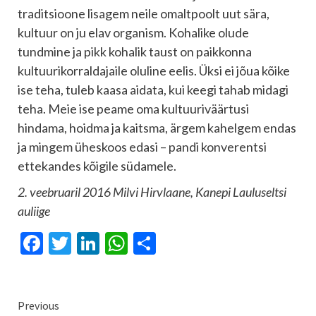
traditsioone lisagem neile omaltpoolt uut sära,
kultuur on ju elav organism. Kohalike olude
tundmine ja pikk kohalik taust on paikkonna
kultuurikorraldajaile oluline eelis. Üksi ei jõua kõike
ise teha, tuleb kaasa aidata, kui keegi tahab midagi
teha. Meie ise peame oma kultuuriväärtusi
hindama, hoidma ja kaitsma, ärgem kahelgem endas
ja mingem üheskoos edasi – pandi konverentsi
ettekandes kõigile südamele.
2. veebruaril 2016 Milvi Hirvlaane, Kanepi Lauluseltsi
auliige
Facebook
Twitter
LinkedIn
WhatsApp
Share
Continue
Previous