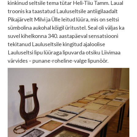
kinkinud seltsile tema tütar Heli-Tiiu Tamm. Laual
troonis ka taastatud Lauluseltsile antiigilaadalt
Pikajärvelt Milvi ja Ülle leitud lüüra, mis on seltsi
sümbolina aukohal kõigil üritustel. Seal oli väljas ka
suvel kihelkonna 340. aastapäeval sensatsiooni
tekitanud Lauluseltsile kingitud ajaloolise
Lauluseltsi lipu lüüraga lipuvarda otsiku Liivimaa
värvides – punane-roheline-valge lipunöör.