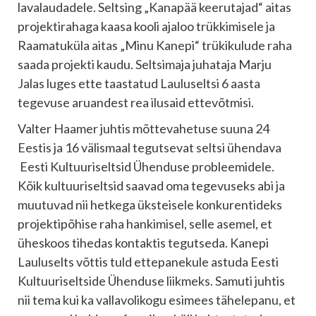
lavalaudadele. Seltsing „Kanapää keerutajad“ aitas
projektirahaga kaasa kooli ajaloo trükkimisele ja
Raamatuküla aitas „Minu Kanepi“ trükikulude raha
saada projekti kaudu. Seltsimaja juhataja Marju
Jalas luges ette taastatud Lauluseltsi 6 aasta
tegevuse aruandest rea ilusaid ettevõtmisi.
Valter Haamer juhtis mõttevahetuse suuna 24
Eestis ja 16 välismaal tegutsevat seltsi ühendava
Eesti Kultuuriseltsid Ühenduse probleemidele.
Kõik kultuuriseltsid saavad oma tegevuseks abi ja
muutuvad nii hetkega üksteisele konkurentideks
projektipõhise raha hankimisel, selle asemel, et
üheskoos tihedas kontaktis tegutseda. Kanepi
Lauluselts võttis tuld ettepanekule astuda Eesti
Kultuuriseltside Ühenduse liikmeks. Samuti juhtis
nii tema kui ka vallavolikogu esimees tähelepanu, et