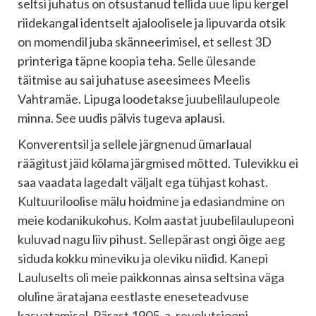
seltsi juhatus on otsustanud tellida uue lipu kergel
riidekangal identselt ajaloolisele ja lipuvarda otsik
on momendil juba skänneerimisel, et sellest 3D
printeriga täpne koopia teha. Selle ülesande
täitmise au sai juhatuse aseesimees Meelis
Vahtramäe. Lipuga loodetakse juubelilaulupeole
minna. See uudis pälvis tugeva aplausi.
Konverentsil ja sellele järgnenud ümarlaual
räägitust jäid kõlama järgmised mõtted. Tulevikku ei
saa vaadata lagedalt väljalt ega tühjast kohast.
Kultuuriloolise mälu hoidmine ja edasiandmine on
meie kodanikukohus. Kolm aastat juubelilaulupeoni
kuluvad nagu liiv pihust. Sellepärast ongi õige aeg
siduda kokku mineviku ja oleviku niidid. Kanepi
Lauluselts oli meie paikkonnas ainsa seltsina väga
oluline äratajana eestlaste eneseteadvuse
kasvatamisel. Pärast 1905. a. revolutsiooni