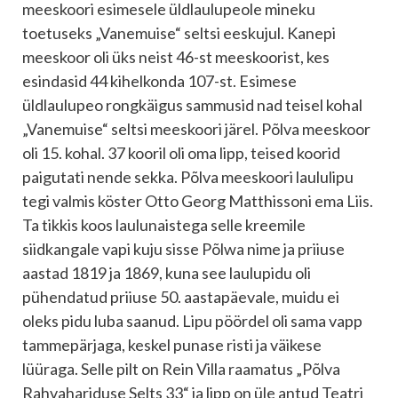
meeskoori esimesele üldlaulupeole mineku
toetuseks „Vanemuise“ seltsi eeskujul. Kanepi
meeskoor oli üks neist 46-st meeskoorist, kes
esindasid 44 kihelkonda 107-st. Esimese
üldlaulupeo rongkäigus sammusid nad teisel kohal
„Vanemuise“ seltsi meeskoori järel. Põlva meeskoor
oli 15. kohal. 37 kooril oli oma lipp, teised koorid
paigutati nende sekka. Põlva meeskoori laululipu
tegi valmis köster Otto Georg Matthissoni ema Liis.
Ta tikkis koos laulunaistega selle kreemile
siidkangale vapi kuju sisse Põlwa nime ja priiuse
aastad 1819 ja 1869, kuna see laulupidu oli
pühendatud priiuse 50. aastapäevale, muidu ei
oleks pidu luba saanud. Lipu pöördel oli sama vapp
tammepärjaga, keskel punase risti ja väikese
lüüraga. Selle pilt on Rein Villa raamatus „Põlva
Rahvahariduse Selts 33“ ja lipp on üle antud Teatri