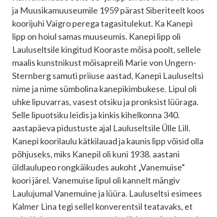
ja Muusikamuuseumile 1959 pärast Siberiteelt koos
koorijuhi Vaigro perega tagasitulekut. Ka Kanepi
lipp on hoiul samas muuseumis. Kanepi lipp oli
Lauluseltsile kingitud Kooraste mõisa poolt, sellele
maalis kunstnikust mõisapreili Marie von Ungern-
Sternberg samuti priiuse aastad, Kanepi Lauluseltsi
nime ja nime sümbolina kanepikimbukese. Lipul oli
uhke lipuvarras, vasest otsiku ja pronksist lüüraga.
Selle lipuotsiku leidis ja kinkis kihelkonna 340.
aastapäeva pidustuste ajal Lauluseltsile Ülle Lill.
Kanepi koorilaulu kätkilauad ja kaunis lipp võisid olla
põhjuseks, miks Kanepil oli kuni 1938. aastani
üldlaulupeo rongkäikudes aukoht „Vanemuise“
koori järel. Vanemuise lipul oli kannelt mängiv
Laulujumal Vanemuine ja lüüra. Lauluseltsi esimees
Kalmer Lina tegi sellel konverentsil teatavaks, et