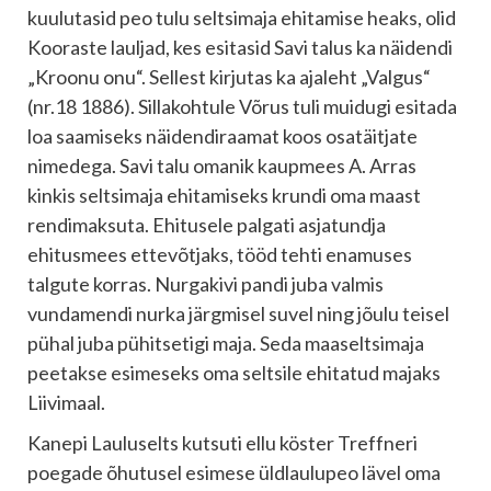
kuulutasid peo tulu seltsimaja ehitamise heaks, olid
Kooraste lauljad, kes esitasid Savi talus ka näidendi
„Kroonu onu“. Sellest kirjutas ka ajaleht „Valgus“
(nr.18 1886). Sillakohtule Võrus tuli muidugi esitada
loa saamiseks näidendiraamat koos osatäitjate
nimedega. Savi talu omanik kaupmees A. Arras
kinkis seltsimaja ehitamiseks krundi oma maast
rendimaksuta. Ehitusele palgati asjatundja
ehitusmees ettevõtjaks, tööd tehti enamuses
talgute korras. Nurgakivi pandi juba valmis
vundamendi nurka järgmisel suvel ning jõulu teisel
pühal juba pühitsetigi maja. Seda maaseltsimaja
peetakse esimeseks oma seltsile ehitatud majaks
Liivimaal.
Kanepi Lauluselts kutsuti ellu köster Treffneri
poegade õhutusel esimese üldlaulupeo lävel oma