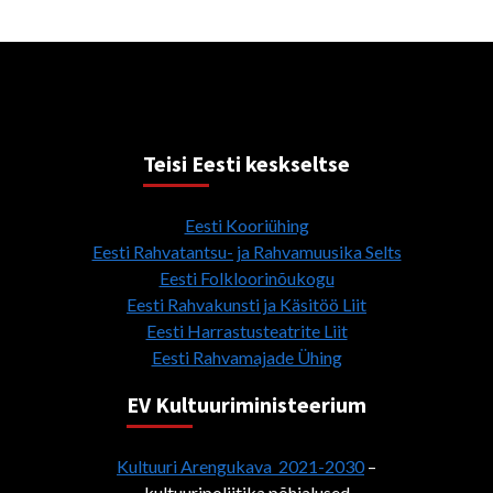
Teisi Eesti keskseltse
Eesti Kooriühing
Eesti Rahvatantsu- ja Rahvamuusika Selts
Eesti Folkloorinõukogu
Eesti Rahvakunsti ja Käsitöö Liit
Eesti Harrastusteatrite Liit
Eesti Rahvamajade Ühing
EV Kultuuriministeerium
Kultuuri Arengukava 2021-2030
–
kultuuripoliitika põhialused