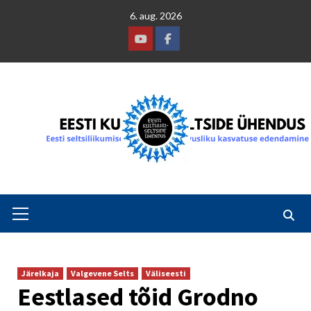
Skip
6. aug. 2026
to
content
Youtube
Facebook
Primary
Menu
Järelkaja
Valgevene Selts
Väliseesti
Eestlased tõid Grodno