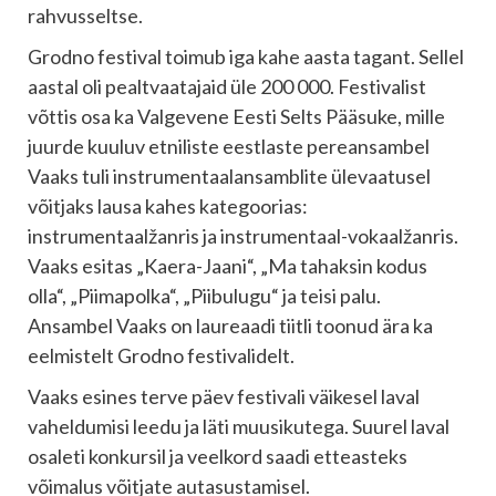
rahvusseltse.
Grodno festival toimub iga kahe aasta tagant. Sellel
aastal oli pealtvaatajaid üle 200 000. Festivalist
võttis osa ka Valgevene Eesti Selts Pääsuke, mille
juurde kuuluv etniliste eestlaste pereansambel
Vaaks tuli instrumentaalansamblite ülevaatusel
võitjaks lausa kahes kategoorias:
instrumentaalžanris ja instrumentaal-vokaalžanris.
Vaaks esitas „Kaera-Jaani“, „Ma tahaksin kodus
olla“, „Piimapolka“, „Piibulugu“ ja teisi palu.
Ansambel Vaaks on laureaadi tiitli toonud ära ka
eelmistelt Grodno festivalidelt.
Vaaks esines terve päev festivali väikesel laval
vaheldumisi leedu ja läti muusikutega. Suurel laval
osaleti konkursil ja veelkord saadi etteasteks
võimalus võitjate autasustamisel.