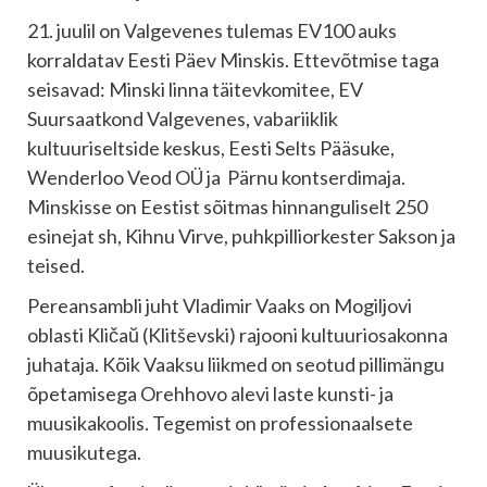
21. juulil on Valgevenes tulemas EV100 auks
korraldatav Eesti Päev Minskis. Ettevõtmise taga
seisavad: Minski linna täitevkomitee, EV
Suursaatkond Valgevenes, vabariiklik
kultuuriseltside keskus, Eesti Selts Pääsuke,
Wenderloo Veod OÜ ja Pärnu kontserdimaja.
Minskisse on Eestist sõitmas hinnanguliselt 250
esinejat sh, Kihnu Virve, puhkpilliorkester Sakson ja
teised.
Pereansambli juht Vladimir Vaaks on Mogiljovi
oblasti Kličaŭ (Klitševski) rajooni kultuuriosakonna
juhataja. Kõik Vaaksu liikmed on seotud pillimängu
õpetamisega Orehhovo alevi laste kunsti- ja
muusikakoolis. Tegemist on professionaalsete
muusikutega.