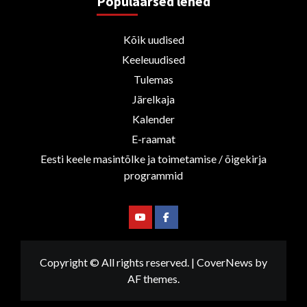
Populaarsed lehed
Kõik uudised
Keeleuudised
Tulemas
Järelkaja
Kalender
E-raamat
Eesti keele masintõlke ja toimetamise / õigekirja
programmid
Youtube
Facebook
Copyright © All rights reserved.
|
CoverNews
by
AF themes.