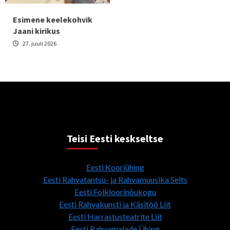
Esimene keelekohvik
Jaani kirikus
27. juuli 2026
Teisi Eesti keskseltse
Eesti Kooriühing
Eesti Rahvatantsu- ja Rahvamuusika Selts
Eesti Folkloorinõukogu
Eesti Rahvakunsti ja Käsitöö Liit
Eesti Harrastusteatrite Liit
Eesti Rahvamajade Ühing