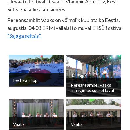
Ülevaate festivalist saatis Vladimir Anufriev, Eesti
Selts Pääsuke aseesimees
Pereansamblit Vaaks on võimalik kuulata ka Eestis,
augustis, 04.08 ERMi välialal toimuval EKSÜ festival
“Sajaga seltsis”.
Festivali lipp
Pereansambel Vaaks
mängimas suurel laval
Vaaks
Vaaks