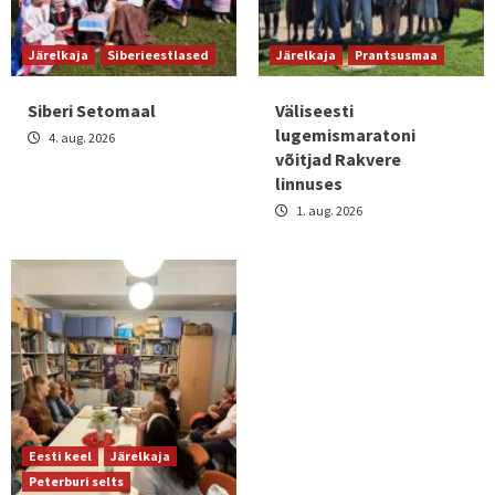
Järelkaja
Siberieestlased
Järelkaja
Prantsusmaa
Siberi Setomaal
Väliseesti
lugemismaratoni
4. aug. 2026
võitjad Rakvere
linnuses
1. aug. 2026
Eesti keel
Järelkaja
Peterburi selts