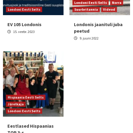
Londoni Eesti Selts
Norra
Londoni Eesti Selts
Suurbritannia
Videod
EV 105 Londonis
Londonis jaanituli juba
peetud
15. veebr. 2023
9. juuni 2022
Hispaania Eesti Selts
Järelkaja
Londoni Eesti Selts
Eestlased Hispaanias
TOP 3-s