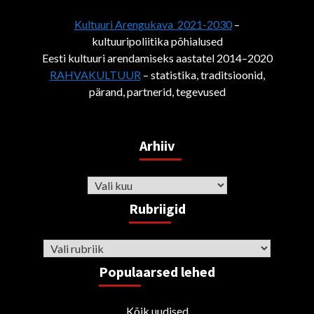
Kultuuri Arengukava 2021-2030
–
kultuuripoliitika põhialused
Eesti kultuuri arendamiseks aastatel 2014–2020
RAHVAKULTUUR
– statistika, traditsioonid,
pärand, partnerid, tegevused
Arhiiv
Arhiiv
Rubriigid
Rubriigid
Populaarsed lehed
Kõik uudised