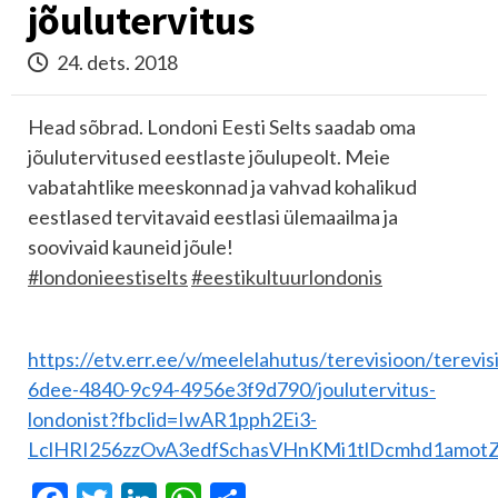
jõulutervitus
24. dets. 2018
Head sõbrad. Londoni Eesti Selts saadab oma
jõulutervitused eestlaste jõulupeolt. Meie
vabatahtlike meeskonnad ja vahvad kohalikud
eestlased tervitavaid eestlasi ülemaailma ja
soovivaid kauneid jõule!
#
londonieestiselts
#
eestikultuurlondonis
https://etv.err.ee/v/meelelahutus/terevisioon/terevis
6dee-4840-9c94-4956e3f9d790/joulutervitus-
londonist?fbclid=IwAR1pph2Ei3-
LclHRI256zzOvA3edfSchasVHnKMi1tlDcmhd1amot