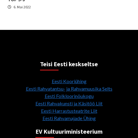
6. Mai 2022
Teisi Eesti keskseltse
Eesti Kooriühing
Eesti Rahvatantsu- ja Rahvamuusika Selts
Eesti Folkloorinõukogu
Eesti Rahvakunsti ja Käsitöö Liit
Eesti Harrastusteatrite Liit
Eesti Rahvamajade Ühing
EV Kultuuriministeerium