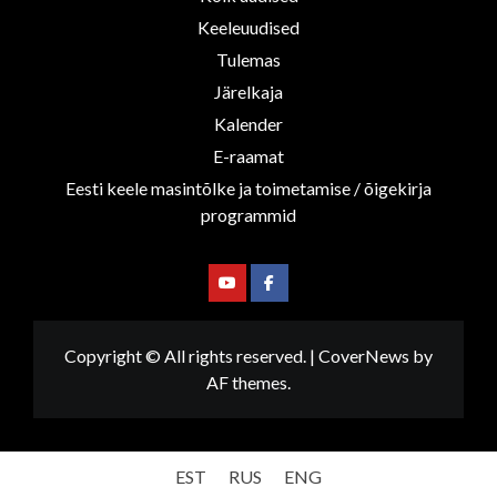
Keeleuudised
Tulemas
Järelkaja
Kalender
E-raamat
Eesti keele masintõlke ja toimetamise / õigekirja
programmid
Youtube
Facebook
Copyright © All rights reserved.
|
CoverNews
by
AF themes.
EST
RUS
ENG