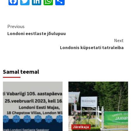
Facebook
Twitter
LinkedIn
WhatsApp
Share
Continue
Previous
Londoni eestlaste jõulupuu
Reading
Next
Londonis küpsetati tatraleiba
Samal teemal
Järelkaja