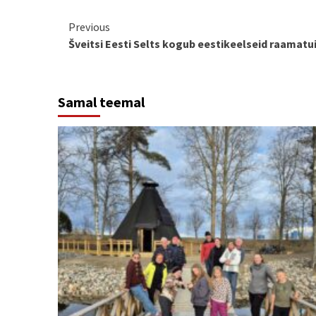
Continue
Previous
Šveitsi Eesti Selts kogub eestikeelseid raamatu
Reading
Samal teemal