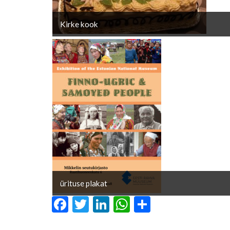
Kirke kook
ürituse plakat
Facebook
Twitter
LinkedIn
WhatsApp
Share