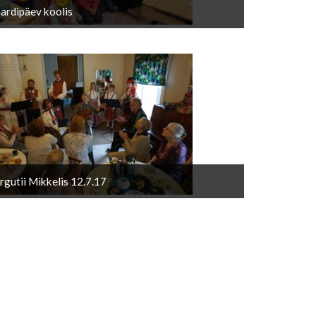
ardipäev koolis
irgutii Mikkelis 12.7.17