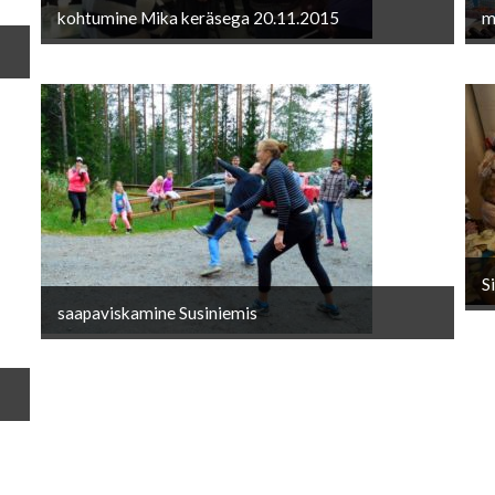
kohtumine Mika keräsega 20.11.2015
m
S
saapaviskamine Susiniemis