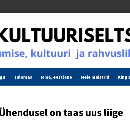
ogu
Tulemas
Mina, eestlane
Meie meistrid
Kingi
 Ühendusel on taas uus liige