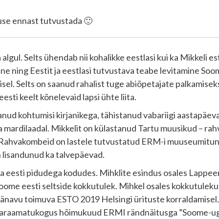
luse ennast tutvustada 🙂
lgul. Selts ühendab nii kohalikke eestlasi kui ka Mikkeli estofi
ne ning Eestit ja eestlasi tutvustava teabe levitamine Soom
l. Selts on saanud rahalist tuge abiõpetajate palkamiseks 
ti keelt kõnelevaid lapsi ühte liita.
anud kohtumisi kirjanikega, tähistanud vabariigi aastapäev
 ja mardilaadal. Mikkelit on külastanud Tartu muusikud – ra
Rahvakombeid on lastele tutvustatud ERM-i muuseumitunni
 lisandunud ka talvepäevad.
 ja eesti pidudega kodudes. Mihklite esindus osales Lappeenr
oome eesti seltside kokkutulek. Mihkel osales kokkutuleku 
a tänavu toimuva ESTO 2019 Helsingi ürituste korraldamise
konnaraamatukogus hõimukuud ERMI rändnäitusga ”Soome-ugr