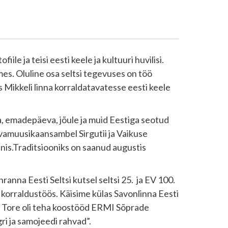
ile ja teisi eesti keele ja kultuuri huvilisi.
es. Oluline osa seltsi tegevuses on töö
Mikkeli linna korraldatavatesse eesti keele
a, emadepäeva, jõule ja muid Eestiga seotud
hvamuusikaansambel Sirgutii ja Vaikuse
s.Traditsiooniks on saanud augustis
anna Eesti Seltsi kutsel seltsi 25. ja EV 100.
korraldustöös. Käisime külas Savonlinna Eesti
l. Tore oli teha koostööd ERMI Sõprade
i ja samojeedi rahvad”.