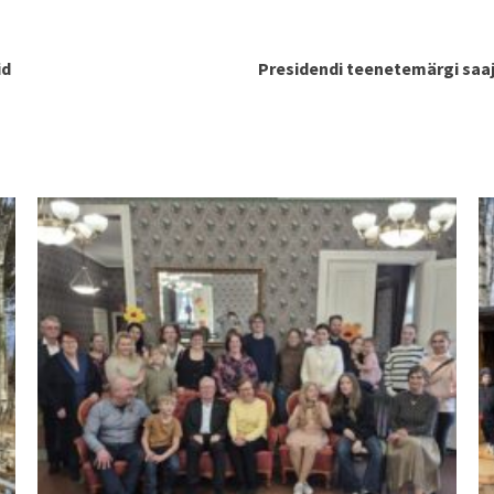
id
Presidendi teenetemärgi saa