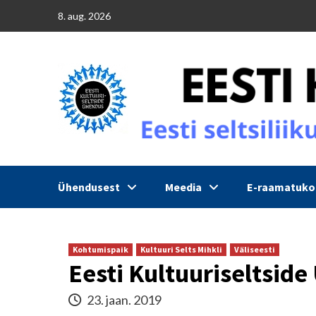
Skip
8. aug. 2026
to
content
Ühendusest
Meedia
E-raamatuk
Kohtumispaik
Kultuuri Selts Mihkli
Väliseesti
Eesti Kultuuriseltside
23. jaan. 2019