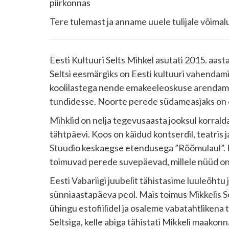
piirkonnas
Tere tulemast ja anname uuele tulijale võima
Eesti Kultuuri Selts Mihkel asutati 2015. aasta a
Seltsi eesmärgiks on Eesti kultuuri vahendami
koolilastega nende emakeeleoskuse arendamise
tundidesse. Noorte perede südameasjaks on ees
Mihklid on nelja tegevusaasta jooksul korrald
tähtpäevi. Koos on käidud kontserdil, teatris
Stuudio keskaegse etendusega ”Rõõmulaul”. 
toimuvad perede suvepäevad, millele nüüd on
Eesti Vabariigi juubelit tähistasime luuleõhtu
sünniaastapäeva peol. Mais toimus Mikkelis S
ühingu estofiilidel ja osaleme vabatahtliken
Seltsiga, kelle abiga tähistati Mikkeli maa