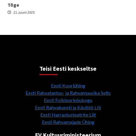
Tõge
21. juuni 2025
Teisi Eesti keskseltse
Eesti Kooriühing
Eesti Rahvatantsu- ja Rahvamuusika Selts
Eesti Folkloorinõukogu
Eesti Rahvakunsti ja Käsitöö Liit
Eesti Harrastusteatrite Liit
Eesti Rahvamajade Ühing
EV Kultuuriministeerium