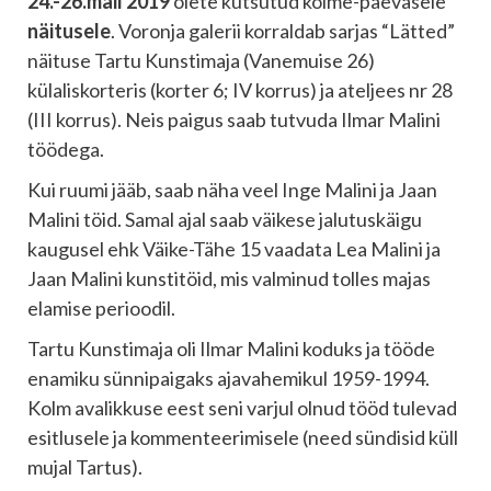
24.-26.mail 2019
olete kutsutud kolme-päevasele
näitusele
. Voronja galerii korraldab sarjas “Lätted”
näituse Tartu Kunstimaja (Vanemuise 26)
külaliskorteris (korter 6; IV korrus) ja ateljees nr 28
(III korrus). Neis paigus saab tutvuda Ilmar Malini
töödega.
Kui ruumi jääb, saab näha veel Inge Malini ja Jaan
Malini töid. Samal ajal saab väikese jalutuskäigu
kaugusel ehk Väike-Tähe 15 vaadata Lea Malini ja
Jaan Malini kunstitöid, mis valminud tolles majas
elamise perioodil.
Tartu Kunstimaja oli Ilmar Malini koduks ja tööde
enamiku sünnipaigaks ajavahemikul 1959-1994.
Kolm avalikkuse eest seni varjul olnud tööd tulevad
esitlusele ja kommenteerimisele (need sündisid küll
mujal Tartus).