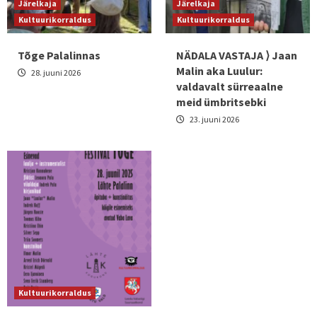
Järelkaja
Järelkaja
Kultuurikorraldus
Kultuurikorraldus
Tõge Palalinnas
NÄDALA VASTAJA ⟩ Jaan
Malin aka Luulur:
28. juuni 2026
valdavalt sürreaalne
meid ümbritsebki
23. juuni 2026
Kultuurikorraldus