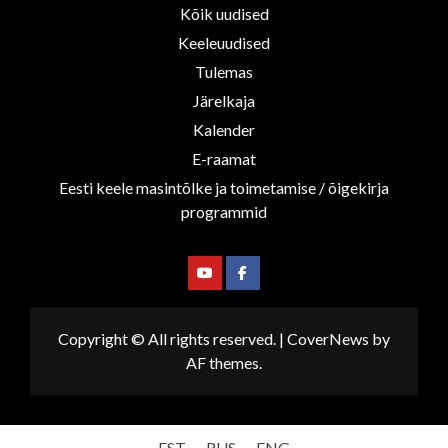
Kõik uudised
Keeleuudised
Tulemas
Järelkaja
Kalender
E-raamat
Eesti keele masintõlke ja toimetamise / õigekirja
programmid
Youtube
Facebook
Copyright © All rights reserved.
|
CoverNews
by
AF themes.
EST
RUS
ENG