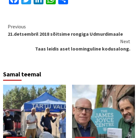
Continue
Previous
21.detsembril 2018 sõitsime rongiga Udmurdimaale
Reading
Next
Taas leidis aset loominguline kodusalong.
Samal teemal