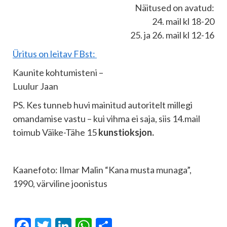
Näitused on avatud:
24. mail kl 18-20
25. ja 26. mail kl 12-16
Üritus on leitav FBst:
Kaunite kohtumisteni –
Luulur Jaan
PS. Kes tunneb huvi mainitud autoritelt millegi
omandamise vastu – kui vihma ei saja, siis 14.mail
toimub Väike-Tähe 15
kunstioksjon.
Kaanefoto: Ilmar Malin “Kana musta munaga”,
1990, värviline joonistus
Facebook
Twitter
LinkedIn
WhatsApp
Share