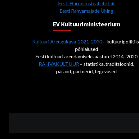
Eesti Harrastusteatrite Liit
Eesti Rahvamajade Ühing
EV Kultuuriministeerium
Kultuuri Arengukava 2021-2030
– kultuuripoliitik
põhialused
Eesti kultuuri arendamiseks aastatel 2014–2020
RAHVAKULTUUR
– statistika, traditsioonid,
pärand, partnerid, tegevused