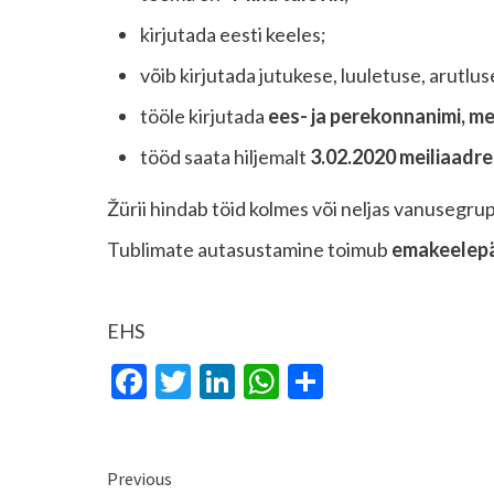
kirjutada eesti keeles;
võib kirjutada jutukese, luuletuse, arutlu
tööle kirjutada
ees- ja perekonnanimi, mei
tööd saata hiljemalt
3.02.2020 meiliaadre
Žürii hindab töid kolmes või neljas vanusegrup
Tublimate autasustamine toimub
emakeelepä
EHS
Facebook
Twitter
LinkedIn
WhatsApp
Share
Continue
Previous