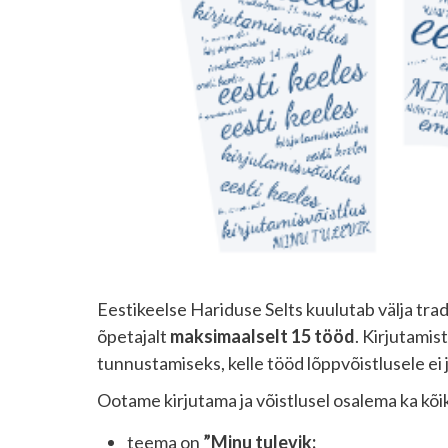
Eestikeelse Hariduse Selts kuulutab välja tradi
õpetajalt
maksimaalselt 15 tööd
. Kirjutamis
tunnustamiseks, kelle tööd lõppvõistlusele ei j
Ootame kirjutama ja võistlusel osalema ka kõiki 
teema on
”Minu tulevik;