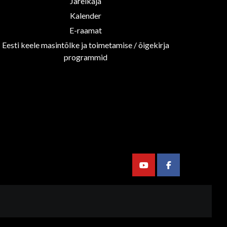
Järelkaja
Kalender
E-raamat
Eesti keele masintõlke ja toimetamise / õigekirja
programmid
Youtube
Facebook