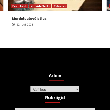
Eesti keel
Mulkide Selts
Tulemas
Murdeluulevõistlus
22. juuli 2026
Arhiiv
Arhiiv
Rubriigid