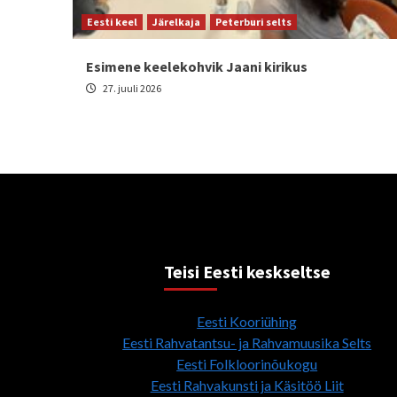
Eesti keel
Järelkaja
Peterburi selts
Esimene keelekohvik Jaani kirikus
27. juuli 2026
Teisi Eesti keskseltse
Eesti Kooriühing
Eesti Rahvatantsu- ja Rahvamuusika Selts
Eesti Folkloorinõukogu
Eesti Rahvakunsti ja Käsitöö Liit