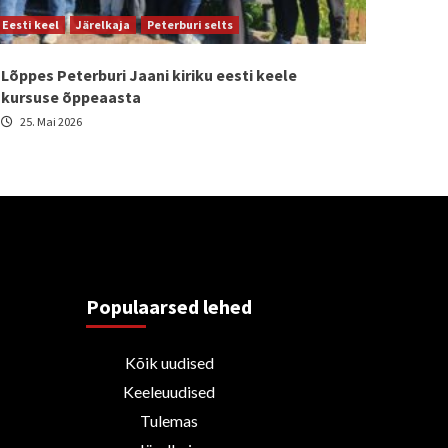
Eesti keel
Järelkaja
Peterburi selts
Lõppes Peterburi Jaani kiriku eesti keele
kursuse õppeaasta
25. Mai 2026
Populaarsed lehed
Kõik uudised
Keeleuudised
Tulemas