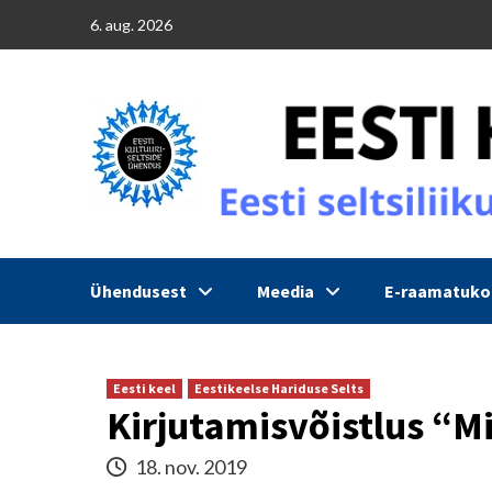
Skip
6. aug. 2026
to
content
Ühendusest
Meedia
E-raamatuk
Eesti keel
Eestikeelse Hariduse Selts
Kirjutamisvõistlus “M
18. nov. 2019