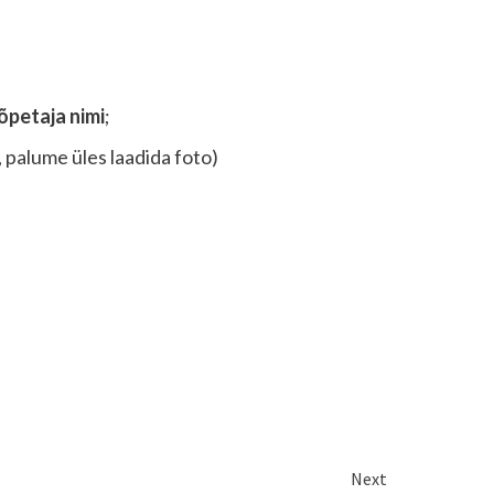
 õpetaja nimi
;
i, palume üles laadida foto)
Next