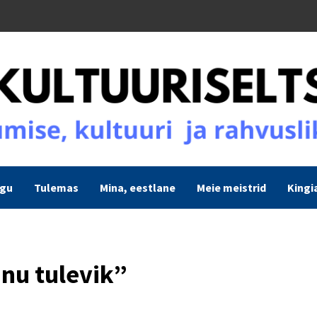
ogu
Tulemas
Mina, eestlane
Meie meistrid
Kingi
inu tulevik”