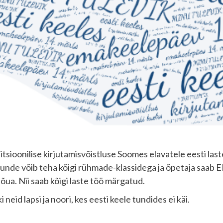
tsioonilise kirjutamisvõistluse Soomes elavatele eesti laste
tunde võib teha kõigi rühmade-klassidega ja õpetaja saab EH
õua. Nii saab kõigi laste töö märgatud.
neid lapsi ja noori, kes eesti keele tundides ei käi.