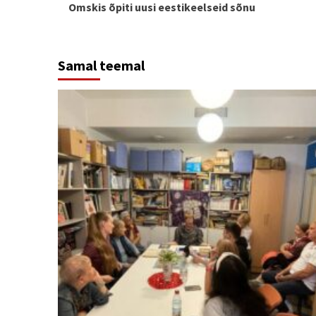
Omskis õpiti uusi eestikeelseid sõnu
Reading
Samal teemal