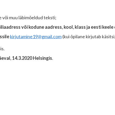
se või muu läbimõeldud teksti;
liaadress või kodune aadress, kool, klass ja eesti keele
ssile
kirjutamine19@gmail.com
(kui õpilane kirjutab käsits
is.
eval, 14.3.2020 Helsingis
.