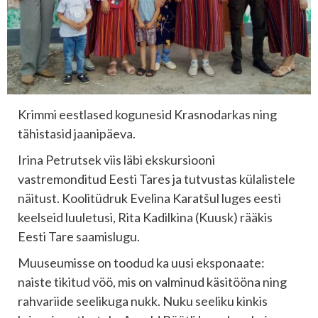
Krimmi eestlased kogunesid Krasnodarkas ning
tähistasid jaanipäeva.
Irina Petrutsek viis läbi ekskursiooni
vastremonditud Eesti Tares ja tutvustas külalistele
näitust. Koolitüdruk Evelina Karatšul luges eesti
keelseid luuletusi, Rita Kadilkina (Kuusk) rääkis
Eesti Tare saamislugu.
Muuseumisse on toodud ka uusi eksponaate:
naiste tikitud vöö, mis on valminud käsitööna ning
rahvariide seelikuga nukk. Nuku seeliku kinkis