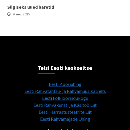
Sügiseks uued baretid
9. nov. 2025
Teisi Eesti keskseltse
Eesti Kooriühing
Eesti Rahvatantsu- ja Rahvamuusika Selts
Eesti Folkloorinõukogu
Eesti Rahvakunsti ja Käsitöö Liit
Eesti Harrastusteatrite Liit
Eesti Rahvamajade Ühing