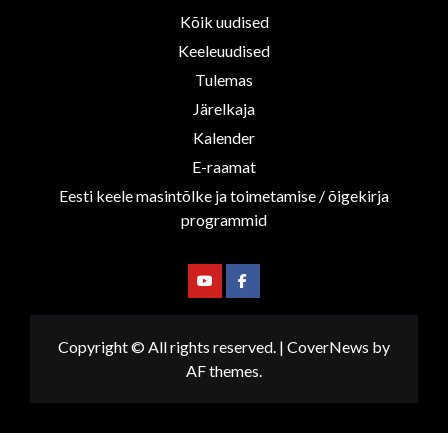
Kõik uudised
Keeleuudised
Tulemas
Järelkaja
Kalender
E-raamat
Eesti keele masintõlke ja toimetamise / õigekirja
programmid
Youtube
Facebook
Copyright © All rights reserved.
|
CoverNews
by
AF themes.