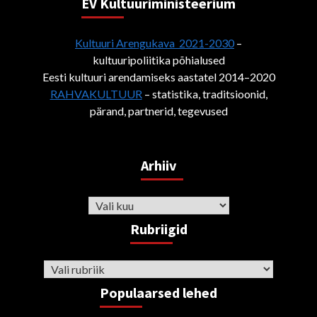
EV Kultuuriministeerium
Kultuuri Arengukava 2021-2030
–
kultuuripoliitika põhialused
Eesti kultuuri arendamiseks aastatel 2014–2020
RAHVAKULTUUR
– statistika, traditsioonid,
pärand, partnerid, tegevused
Arhiiv
Arhiiv
Rubriigid
Rubriigid
Populaarsed lehed