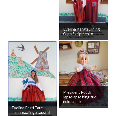
Evelina Karatšul ning
Olga Skriptsenko
President Rüütli
lapselapse kingitud
nukuseelik
Evelina Eesti Tare
seinamaalingu taustal