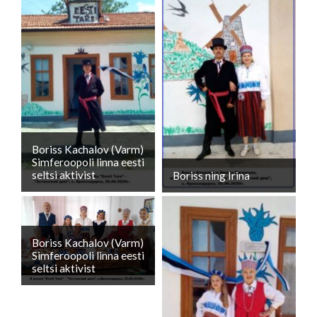
Boriss Kachalov (Varm)
Simferoopoli linna eesti
seltsi aktivist
Boriss ning Irina
Boriss Kachalov (Varm)
Simferoopoli linna eesti
seltsi aktivist