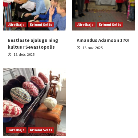
Järelkaja
Krimmi Selts
Järelkaja
Krimmi Selts
Eestlaste ajalugu ning
Amandus Adamson 170!
kultuur Sevastopolis
12. nov. 2025
15. dets. 2025
Järelkaja
Krimmi Selts