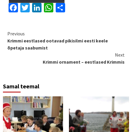
Facebook
Twitter
LinkedIn
WhatsApp
Share
Continue
Previous
Krimmi eestlased ootavad pikisilmi eesti keele
Reading
õpetaja saabumist
Next
Krimmi ornament – eestlased Krimmis
Samal teemal