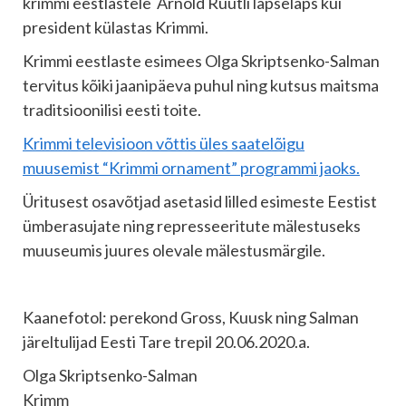
krimmi eestlastele Arnold Rüütli lapselaps kui
president külastas Krimmi.
Krimmi eestlaste esimees Olga Skriptsenko-Salman
tervitus kõiki jaanipäeva puhul ning kutsus maitsma
traditsioonilisi eesti toite.
Krimmi televisioon võttis üles saatelõigu
muusemist “Krimmi ornament” programmi jaoks.
Üritusest osavõtjad asetasid lilled esimeste Eestist
ümberasujate ning represseeritute mälestuseks
muuseumis juures olevale mälestusmärgile.
Kaanefotol: perekond Gross, Kuusk ning Salman
järeltulijad Eesti Tare trepil 20.06.2020.a.
Olga Skriptsenko-Salman
Krimm