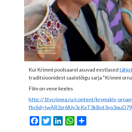
Kui Krimmi poolsaarel asuvad eestlased
tähis
traditsioonidest saatelõigu sarja “Krimmi orn
Film on vene keeles
http://1tvcrimea.ru/content/krymskiy-ornam
fbclid=IwAR3zr6lUv3cKxT3kBot3yo3quD
Facebook
Twitter
LinkedIn
WhatsApp
Share