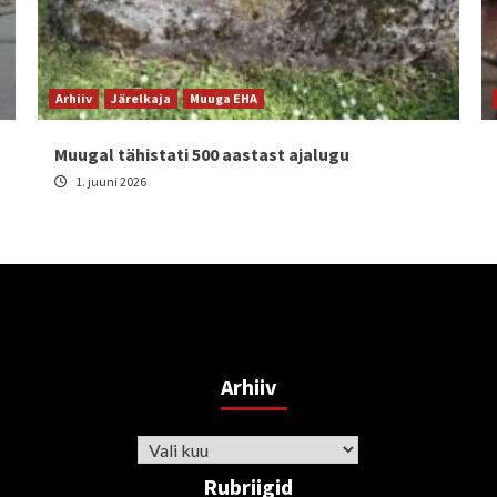
Arhiiv
Järelkaja
Muuga EHA
Muugal tähistati 500 aastast ajalugu
1. juuni 2026
Arhiiv
Arhiiv
Rubriigid