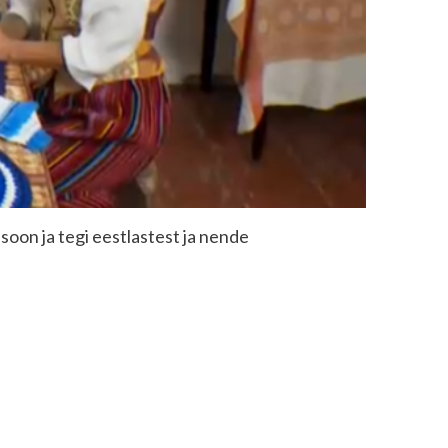
isoon ja tegi eestlastest ja nende