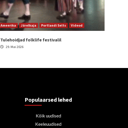
Ameerika
Järelkaja
Portlandi Selts
Videod
Tulehoidjad folklife festivalil
29. Mai 2026
Populaarsed lehed
Kõik uudised
Keeleuudised