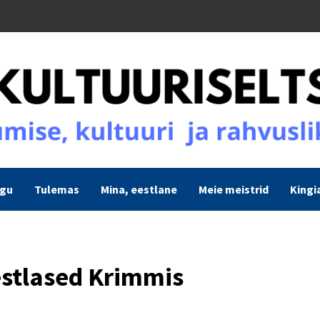
ogu
Tulemas
Mina, eestlane
Meie meistrid
Kingi
stlased Krimmis