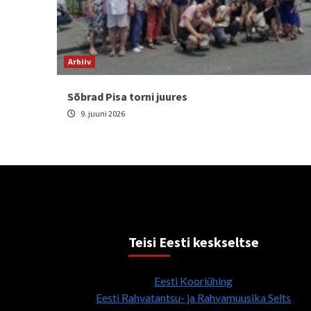
Arhiiv
Sõbrad Pisa torni juures
9. juuni 2026
Teisi Eesti keskseltse
Eesti Kooriühing
Eesti Rahvatantsu- ja Rahvamuusika Selts