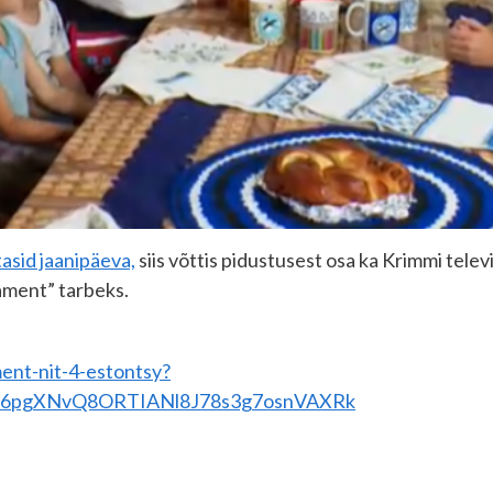
tasid jaanipäeva,
siis võttis pidustusest osa ka Krimmi telev
ament” tarbeks.
ent-nit-4-estontsy?
796pgXNvQ8ORTIANl8J78s3g7osnVAXRk