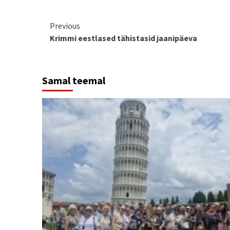
Continue
Previous
Krimmi eestlased tähistasid jaanipäeva
Reading
Samal teemal