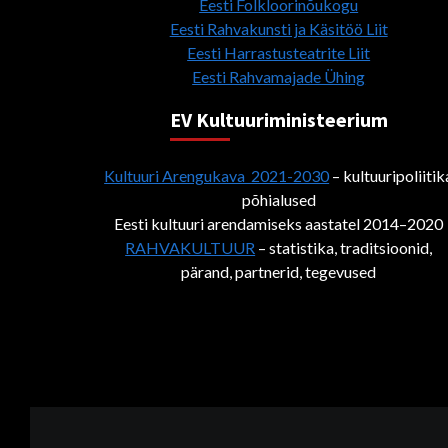
Eesti Folkloorinõukogu
Eesti Rahvakunsti ja Käsitöö Liit
Eesti Harrastusteatrite Liit
Eesti Rahvamajade Ühing
EV Kultuuriministeerium
Kultuuri Arengukava 2021-2030
– kultuuripoliitik
põhialused
Eesti kultuuri arendamiseks aastatel 2014–2020
RAHVAKULTUUR
– statistika, traditsioonid,
pärand, partnerid, tegevused