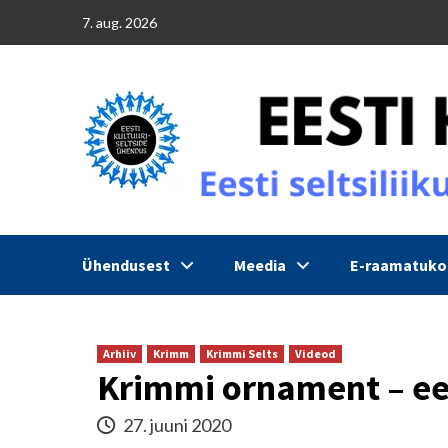
Skip
7. aug. 2026
to
content
Ühendusest
Meedia
E-raamatuk
Arhiiv
Krimm
Krimmi Selts
Videod
Krimmi ornament – ee
27. juuni 2020