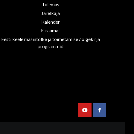
Tulemas
Järelkaja
Kalender
E-raamat
Eesti keele masintõlke ja toimetamise / õigekirja
programmid
Youtube
Facebook