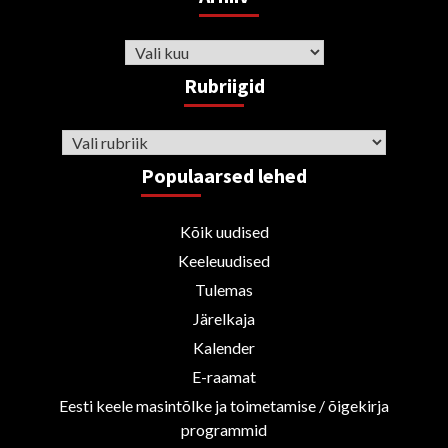
Arhiiv
Rubriigid
Rubriigid
Populaarsed lehed
Kõik uudised
Keeleuudised
Tulemas
Järelkaja
Kalender
E-raamat
Eesti keele masintõlke ja toimetamise / õigekirja
programmid