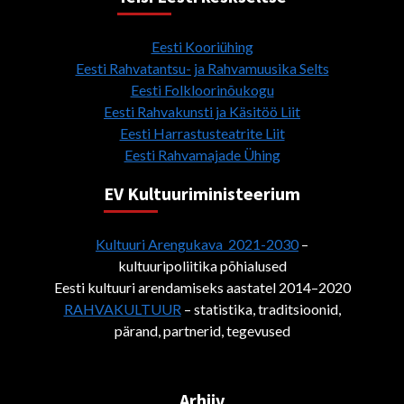
Eesti Kooriühing
Eesti Rahvatantsu- ja Rahvamuusika Selts
Eesti Folkloorinõukogu
Eesti Rahvakunsti ja Käsitöö Liit
Eesti Harrastusteatrite Liit
Eesti Rahvamajade Ühing
EV Kultuuriministeerium
Kultuuri Arengukava 2021-2030
–
kultuuripoliitika põhialused
Eesti kultuuri arendamiseks aastatel 2014–2020
RAHVAKULTUUR
– statistika, traditsioonid,
pärand, partnerid, tegevused
Arhiiv