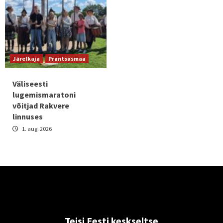
Järelkaja
Prantsusmaa
Väliseesti
lugemismaratoni
võitjad Rakvere
linnuses
1. aug. 2026
Teisi Eesti keskseltse