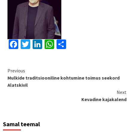
Facebook
Twitter
LinkedIn
WhatsApp
Share
Continue
Previous
Mulkide traditsiooniline kohtumine toimus seekord
Reading
Alatskivil
Next
Kevadine kajakalend
Samal teemal