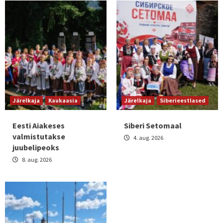
Järelkaja
Kaukaasia
Järelkaja
Siberieestlased
Eesti Aiakeses
Siberi Setomaal
valmistutakse
4. aug. 2026
juubelipeoks
8. aug. 2026