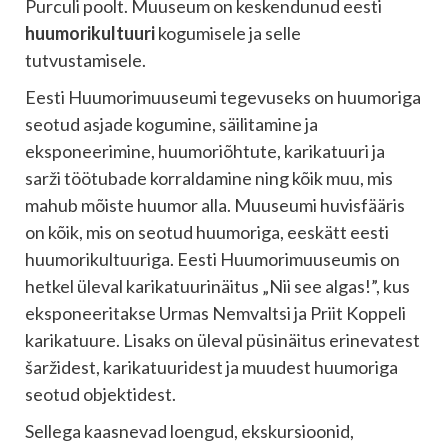
Purculi poolt. Muuseum on keskendunud eesti
huumorikultuuri
kogumisele ja selle
tutvustamisele.
Eesti Huumorimuuseumi tegevuseks on huumoriga
seotud asjade kogumine, säilitamine ja
eksponeerimine, huumoriõhtute, karikatuuri ja
sarži töötubade korraldamine ning kõik muu, mis
mahub mõiste huumor alla. Muuseumi huvisfääris
on kõik, mis on seotud huumoriga, eeskätt eesti
huumorikultuuriga. Eesti Huumorimuuseumis on
hetkel üleval karikatuurinäitus „Nii see algas!”, kus
eksponeeritakse Urmas Nemvaltsi ja Priit Koppeli
karikatuure. Lisaks on üleval püsinäitus erinevatest
šaržidest, karikatuuridest ja muudest huumoriga
seotud objektidest.
Sellega kaasnevad loengud, ekskursioonid,