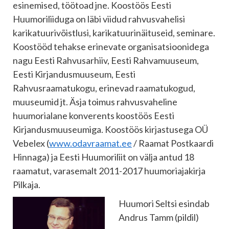
esinemised, töötoad jne. Koostöös Eesti
Huumoriliiduga on läbi viidud rahvusvahelisi
karikatuurivõistlusi, karikatuurinäituseid, seminare.
Koostööd tehakse erinevate organisatsioonidega
nagu Eesti Rahvusarhiiv, Eesti Rahvamuuseum,
Eesti Kirjandusmuuseum, Eesti
Rahvusraamatukogu, erinevad raamatukogud,
muuseumid jt. Äsja toimus rahvusvaheline
huumorialane konverents koostöös Eesti
Kirjandusmuuseumiga. Koostöös kirjastusega OÜ
Vebelex (
www.odavraamat.ee
/ Raamat Postkaardi
Hinnaga) ja Eesti Huumoriliit on välja antud 18
raamatut, varasemalt 2011-2017 huumoriajakirja
Pilkaja.
Huumori Seltsi esindab
Andrus Tamm (pildil)