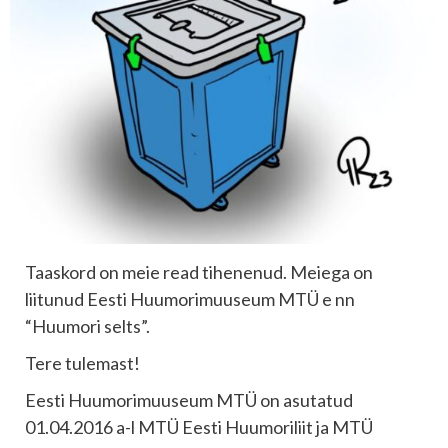
Taaskord on meie read tihenenud. Meiega on
liitunud Eesti Huumorimuuseum MTÜ e nn
“Huumori selts”.
Tere tulemast!
Eesti Huumorimuuseum MTÜ on asutatud
01.04.2016 a-l MTÜ Eesti Huumoriliit ja MTÜ