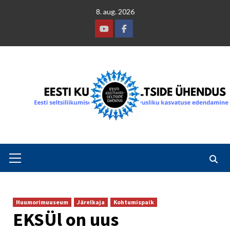
Skip
8. aug. 2026
to
content
Youtube
Facebook
Primary
Menu
Huumorimuuseum
Järelkaja
Kohtumispaik
EKSÜl on uus