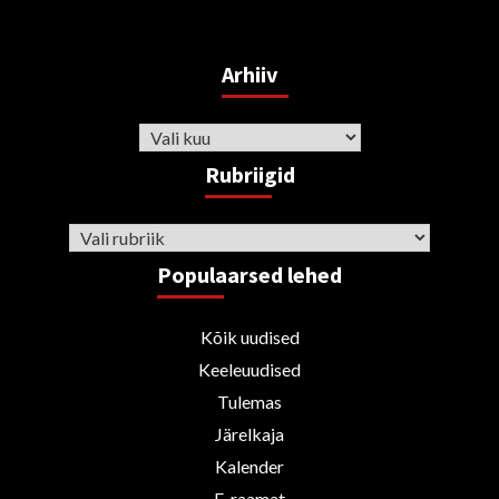
Arhiiv
Arhiiv
Rubriigid
Rubriigid
Populaarsed lehed
Kõik uudised
Keeleuudised
Tulemas
Järelkaja
Kalender
E-raamat