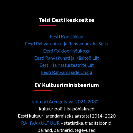
Teisi Eesti keskseltse
Eesti Kooriühing
Eesti Rahvatantsu- ja Rahvamuusika Selts
Eesti Folkloorinõukogu
Eesti Rahvakunsti ja Käsitöö Liit
Eesti Harrastusteatrite Liit
Eesti Rahvamajade Ühing
EV Kultuuriministeerium
Kultuuri Arengukava 2021-2030
–
kultuuripoliitika põhialused
Eesti kultuuri arendamiseks aastatel 2014–2020
RAHVAKULTUUR
– statistika, traditsioonid,
pärand, partnerid, tegevused