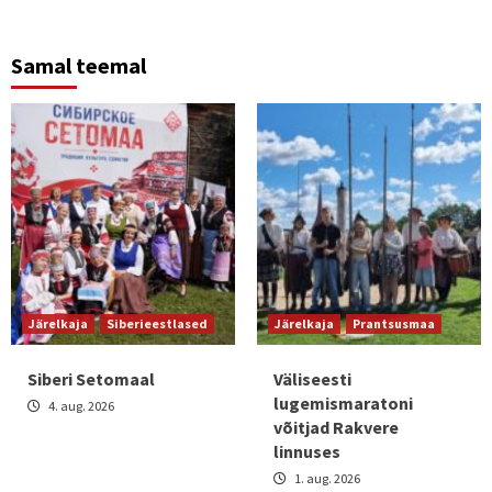
Samal teemal
Järelkaja
Siberieestlased
Järelkaja
Prantsusmaa
Siberi Setomaal
Väliseesti
lugemismaratoni
4. aug. 2026
võitjad Rakvere
linnuses
1. aug. 2026