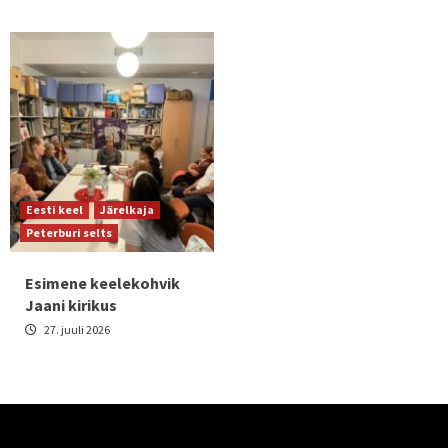
Eesti keel
Järelkaja
Peterburi selts
Esimene keelekohvik
Jaani kirikus
27. juuli 2026