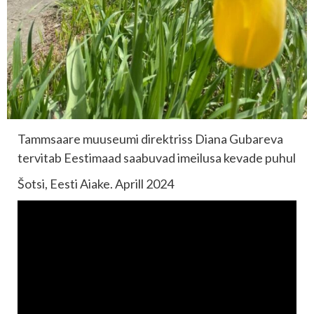
Tammsaare muuseumi direktriss Diana Gubareva
tervitab Eestimaad saabuvad imeilusa kevade puhul
Šotsi, Eesti Aiake. Aprill 2024