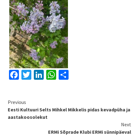
Facebook
Twitter
LinkedIn
WhatsApp
Share
Continue
Previous
Eesti Kultuuri Selts Mihkel Mikkelis pidas kevadpüha ja
Reading
aastakoosolekut
Next
ERMi Sõprade Klubi ERMi sünnipäeval