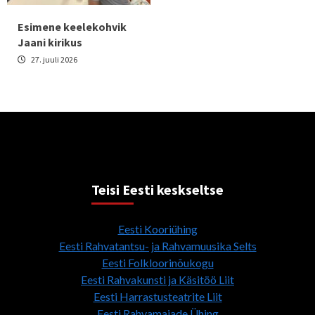
Esimene keelekohvik
Jaani kirikus
27. juuli 2026
Teisi Eesti keskseltse
Eesti Kooriühing
Eesti Rahvatantsu- ja Rahvamuusika Selts
Eesti Folkloorinõukogu
Eesti Rahvakunsti ja Käsitöö Liit
Eesti Harrastusteatrite Liit
Eesti Rahvamajade Ühing