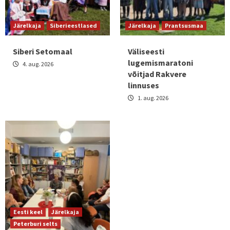
Järelkaja
Siberieestlased
Järelkaja
Prantsusmaa
Siberi Setomaal
Väliseesti
lugemismaratoni
4. aug. 2026
võitjad Rakvere
linnuses
1. aug. 2026
Eesti keel
Järelkaja
Peterburi selts