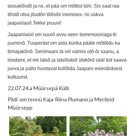
tassakõistõ ja nii, et pää om mõttist tühi. Sis saat raa
tõistõ otsa jõudõn tõõsõs inemises- nii uskva
jaapanlasõ.Tekke pruuvi!
Jaapanlaisil om suurõ avvu seen tseremooniaga tii
juuminõ. Tuuperäst om aida künka pääle mõtõldu ka
tiimajakõnõ. Senimaani tä viil valmis olõ-õi saanu, a
loodami, et mii latsõ ja latsõlatsõ ütskõrd sääl tiid saava
juvva ja pallo huvitavat kullõlda Jaapani esierälidsest
kultuurist.
22.07.24.a Müürsepä Külli
Pildi`om tennü Kaja-Riina Plumann ja Merileid
Müürsepp