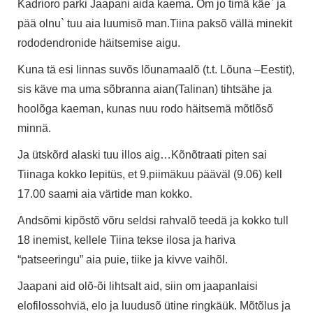
Kadrioro parki Jaapani aida kaema. Om jo timä käe` ja
pää olnu` tuu aia luumisõ man.Tiina paksõ vällä minekit
rododendronide häitsemise aigu.
Kuna tä esi linnas suvõs lõunamaalõ (t.t. Lõuna –Eestit),
sis käve ma uma sõbranna aian(Talinan) tihtsähe ja
hoolõga kaeman, kunas nuu rodo häitsemä mõtlõsõ
minnä.
Ja ütskõrd alaski tuu illos aig…Kõnõtraati piten sai
Tiinaga kokko lepitüs, et 9.piimäkuu pääväl (9.06) kell
17.00 saami aia värtide man kokko.
Andsõmi kipõstõ võru seldsi rahvalõ teedä ja kokko tull
18 inemist, kellele Tiina tekse ilosa ja hariva
“patseeringu” aia puie, tiike ja kivve vaihõl.
Jaapani aid olõ-õi lihtsalt aid, siin om jaapanlaisi
elofilossohviä, elo ja luudusõ ütine ringkäük. Mõtõlus ja