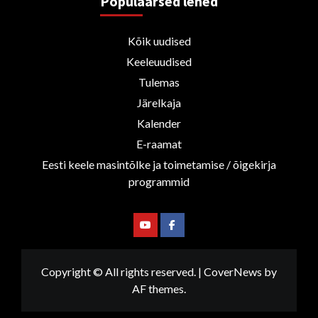
Populaarsed lehed
Kõik uudised
Keeleuudised
Tulemas
Järelkaja
Kalender
E-raamat
Eesti keele masintõlke ja toimetamise / õigekirja
programmid
Youtube
Facebook
Copyright © All rights reserved.
|
CoverNews
by
AF themes.