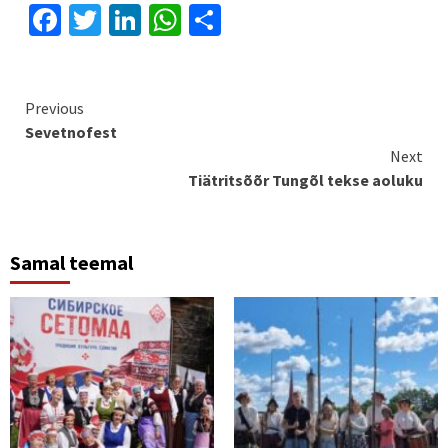
Facebook
Twitter
LinkedIn
WhatsApp
Share
Continue
Previous
Sevetnofest
Reading
Next
Tiätritsõõr Tungõl tekse aoluku
Samal teemal