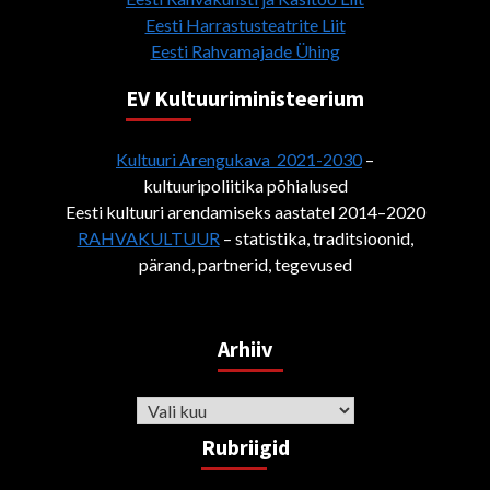
Eesti Harrastusteatrite Liit
Eesti Rahvamajade Ühing
EV Kultuuriministeerium
Kultuuri Arengukava 2021-2030
–
kultuuripoliitika põhialused
Eesti kultuuri arendamiseks aastatel 2014–2020
RAHVAKULTUUR
– statistika, traditsioonid,
pärand, partnerid, tegevused
Arhiiv
Arhiiv
Rubriigid