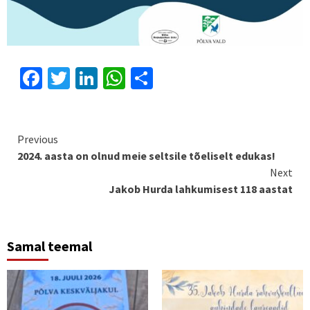
Facebook
Twitter
LinkedIn
WhatsApp
Share
Continue
Previous
2024. aasta on olnud meie seltsile tõeliselt edukas!
Reading
Next
Jakob Hurda lahkumisest 118 aastat
Samal teemal