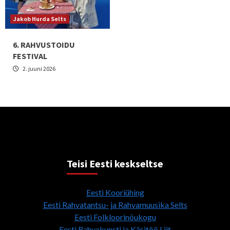
Jakob Hurda Selts
6. RAHVUSTOIDU
FESTIVAL
2. juuni 2026
Teisi Eesti keskseltse
Eesti Kooriühing
Eesti Rahvatantsu- ja Rahvamuusika Selts
Eesti Folkloorinõukogu
Eesti Rahvakunsti ja Käsitöö Liit