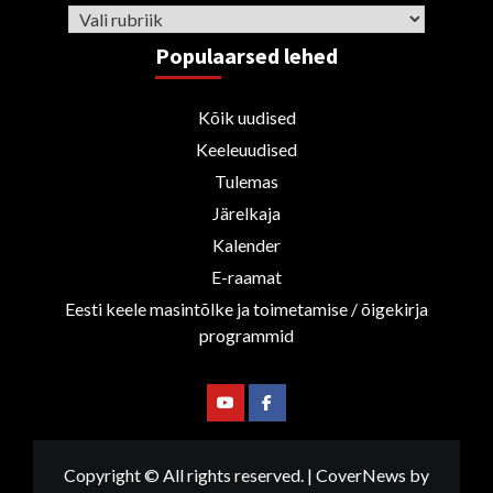
Rubriigid
Populaarsed lehed
Kõik uudised
Keeleuudised
Tulemas
Järelkaja
Kalender
E-raamat
Eesti keele masintõlke ja toimetamise / õigekirja
programmid
Youtube
Facebook
Copyright © All rights reserved.
|
CoverNews
by