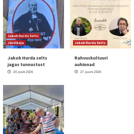
Jakob Hurda Selts
Järelkaja
Jakob Hurda Selts
Jakob Hurda selts
Rahvuskultuuri
jagas tunnustust
auhinnad
20. juuli 2026
27. juuni 2026