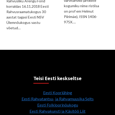
värvitahvlid (artiklite
Rahvusliku Arengu Fond
kogumiku nime ristiisa
korraldas 16.11.2018 Eesti
on prof em Helmut
Rahvusraamatukogus 30
Piirimäe), ISSN 1406-
aastat tagasi Eesti NSV
975X….
Ülemnõukogus vastu
võetud…
Teisi Eesti keskseltse
Eesti Kooriühing
Eesti Rahvatantsu- ja Rahvamuusika Selts
Eesti Folkloorinõukogu
Eesti Rahvakunsti ja Käsitöö Liit