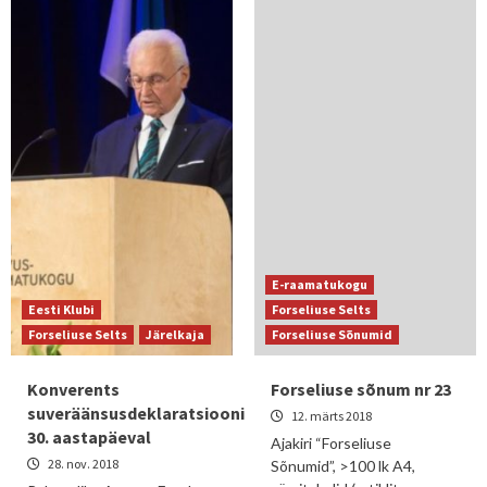
E-raamatukogu
Eesti Klubi
Forseliuse Selts
Forseliuse Selts
Järelkaja
Forseliuse Sõnumid
Konverents
Forseliuse sõnum nr 23
suveräänsusdeklaratsiooni
12. märts 2018
30. aastapäeval
Ajakiri “Forseliuse
28. nov. 2018
Sõnumid”, >100 lk A4,