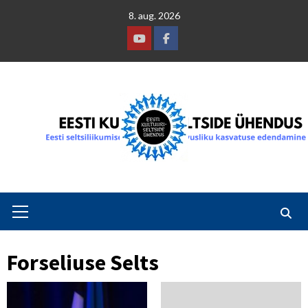
Skip
8. aug. 2026
to
content
Youtube
Facebook
Primary
Menu
Forseliuse Selts