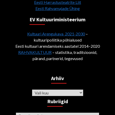
Eesti Harrastusteatrite Liit
Eesti Rahvamajade Ühing
EV Kultuuriministeerium
Kultuuri Arengukava 2021-2030
–
kultuuripoliitika põhialused
Eesti kultuuri arendamiseks aastatel 2014–2020
RAHVAKULTUUR
– statistika, traditsioonid,
pärand, partnerid, tegevused
Arhiiv
Arhiiv
Rubriigid