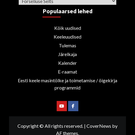
Rubriigid
Populaarsed lehed
Kõik uudised
Keeleuudised
Tulemas
Järelkaja
Kalender
E-raamat
Eesti keele masintõlke ja toimetamise / õigekirja
programmid
Youtube
Facebook
Copyright © All rights reserved.
|
CoverNews
by
AF themes.