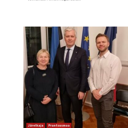
Järelkaja
Prantsusmaa