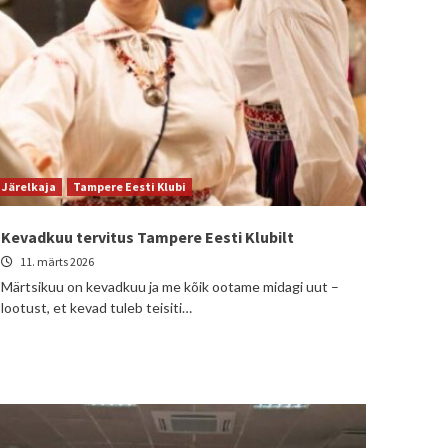
Järelkaja
Tampere Eesti Klubi
Kevadkuu tervitus Tampere Eesti Klubilt
11. märts 2026
Märtsikuu on kevadkuu ja me kõik ootame midagi uut –
lootust, et kevad tuleb teisiti…