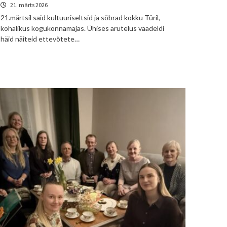
21. märts 2026
21.märtsil said kultuuriseltsid ja sõbrad kokku Türil,
kohalikus kogukonnamajas. Ühises arutelus vaadeldi
häid näiteid ettevõtete…