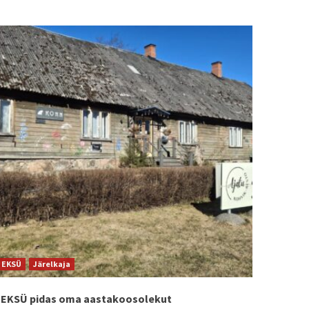
EKSÜ
Järelkaja
EKSÜ pidas oma aastakoosolekut