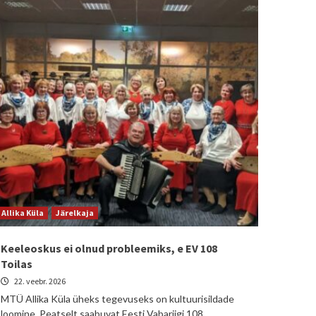
Allika Küla
Järelkaja
Keeleoskus ei olnud probleemiks, e EV 108
Toilas
22. veebr. 2026
MTÜ Allika Küla üheks tegevuseks on kultuurisildade
loomine. Peatselt saabuvat Eesti Vabariigi 108.