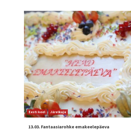
Eesti keel
Järelkaja
13.03. Fantaasiarohke emakeelepäeva