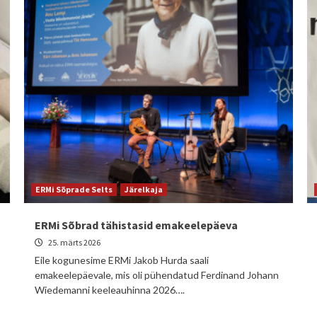
ERMi Sõprade Selts
Järelkaja
ERMi Sõbrad tähistasid emakeelepäeva
25. märts 2026
Eile kogunesime ERMi Jakob Hurda saali
emakeelepäevale, mis oli pühendatud Ferdinand Johann
Wiedemanni keeleauhinna 2026….