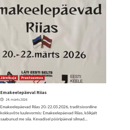
Järelkaja
Prantsusmaa
Emakeelepäeval Riias
24. märts 2026
Emakeelepäevad Riias 20.-22.03.2026, traditsiooniline
kokkuvõte luulevormis: Emakeelepäevad Riias, kõikjalt
saabunud me siia. Kevadisel pööripäeval silmad…