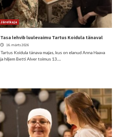
Järelkaja
Tasa lehvib luulevaimu Tartus Koidula tänaval
16. märts 2026
Tartus Koidula tänava majas, kus on elanud Anna Haava
ja hiljem Betti Alver toimus 13….