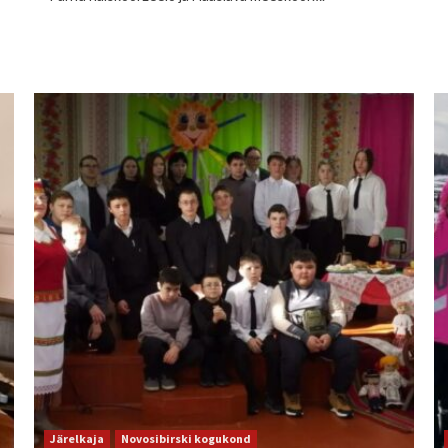
Järelkaja
Novosibirski kogukond