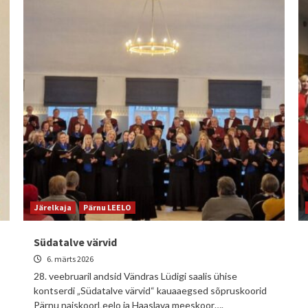
Järelkaja
Pärnu LEELO
Südatalve värvid
6. märts 2026
28. veebruaril andsid Vändras Lüdigi saalis ühise
kontserdi „Südatalve värvid“ kauaaegsed sõpruskoorid
Pärnu naiskoorLeelo ja Haaslava meeskoor….