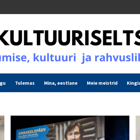
ogu
Tulemas
Mina, eestlane
Meie meistrid
Kingi