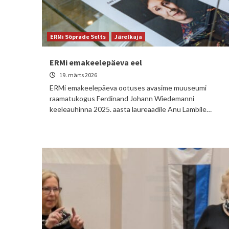
ERMi Sõprade Selts
Järelkaja
ERMi emakeelepäeva eel
19. märts 2026
ERMi emakeelepäeva ootuses avasime muuseumi
raamatukogus Ferdinand Johann Wiedemanni
keeleauhinna 2025. aasta laureaadile Anu Lambile…