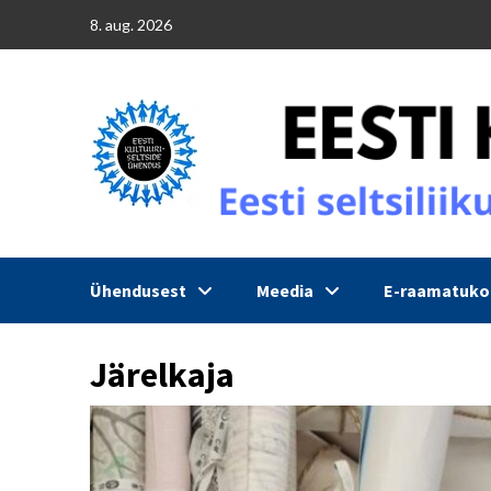
Skip
8. aug. 2026
to
content
Ühendusest
Meedia
E-raamatuk
Järelkaja