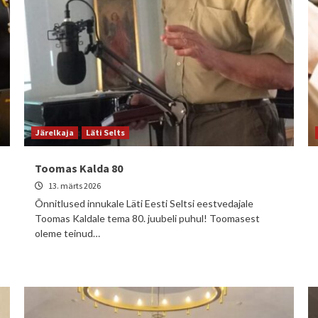
Järelkaja
Läti Selts
Toomas Kalda 80
13. märts 2026
Õnnitlused innukale Läti Eesti Seltsi eestvedajale
Toomas Kaldale tema 80. juubeli puhul! Toomasest
oleme teinud…