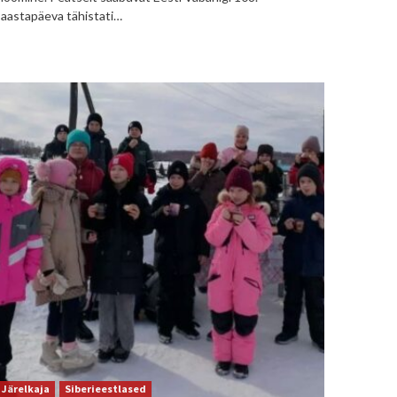
aastapäeva tähistati…
Järelkaja
Siberieestlased