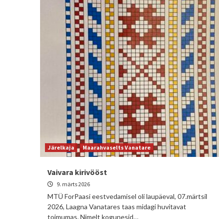
Järelkaja
Maarahvaselts Vanatare
Vaivara kirivööst
9. märts 2026
MTÜ ForPaasi eestvedamisel oli laupäeval, 07.märtsil
2026, Laagna Vanatares taas midagi huvitavat
toimumas. Nimelt kogunesid…