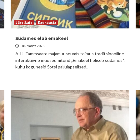
Järelkaja
Kaukaasia
Südames elab emakeel
18. märts 2026
A. H. Tammsaare majamuuseumis toimus traditsiooniline
interaktiivne muuseumitund „Emakeel heliseb südames“,
kuhu kogunesid Šotsi paljulapselised…