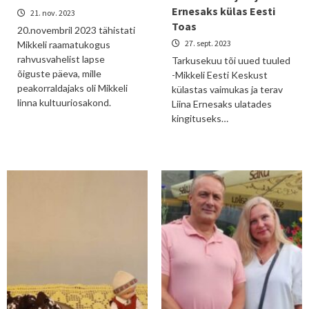
Ernesaks külas Eesti
21. nov. 2023
Toas
20.novembril 2023 tähistati
27. sept. 2023
Mikkeli raamatukogus
rahvusvahelist lapse
Tarkusekuu tõi uued tuuled
õiguste päeva, mille
-Mikkeli Eesti Keskust
peakorraldajaks oli Mikkeli
külastas vaimukas ja terav
linna kultuuriosakond.
Liina Ernesaks ulatades
kingituseks…