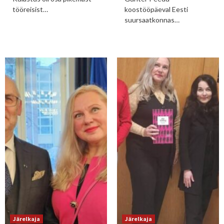
tööreisist…
koostööpäeval Eesti
suursaatkonnas…
Järelkaja
Järelkaja