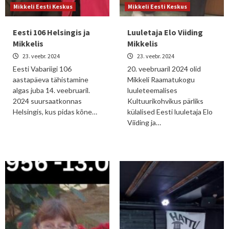
Mikkeli Eesti Keskus
Mikkeli Eesti Keskus
Eesti 106 Helsingis ja
Luuletaja Elo Viiding
Mikkelis
Mikkelis
23. veebr. 2024
23. veebr. 2024
Eesti Vabariigi 106
20. veebruaril 2024 olid
aastapäeva tähistamine
Mikkeli Raamatukogu
algas juba 14. veebruaril.
luuleteemalises
2024 suursaatkonnas
Kultuurikohvikus pärliks
Helsingis, kus pidas kõne…
külalised Eesti luuletaja Elo
Viiding ja…