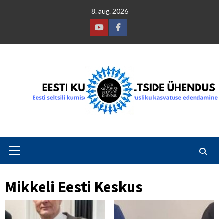
Skip
8. aug. 2026
to
content
Youtube
Facebook
Primary
Menu
Mikkeli Eesti Keskus