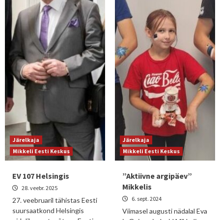
Järelkaja
Järelkaja
Mikkeli Eesti Keskus
Mikkeli Eesti Keskus
EV 107 Helsingis
”Aktiivne argipäev”
Mikkelis
28. veebr. 2025
6. sept. 2024
27. veebruaril tähistas Eesti
suursaatkond Helsingis
Viimasel augusti nädalal Eva