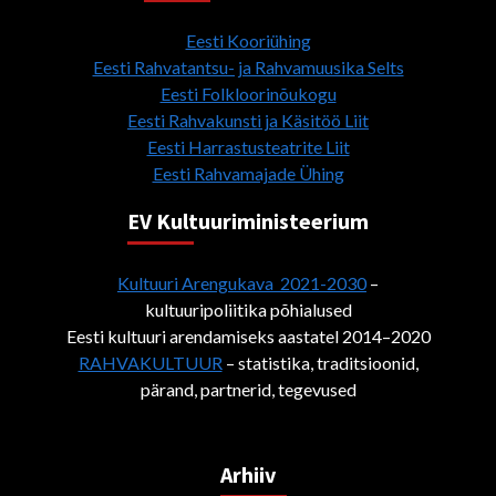
Eesti Kooriühing
Eesti Rahvatantsu- ja Rahvamuusika Selts
Eesti Folkloorinõukogu
Eesti Rahvakunsti ja Käsitöö Liit
Eesti Harrastusteatrite Liit
Eesti Rahvamajade Ühing
EV Kultuuriministeerium
Kultuuri Arengukava 2021-2030
–
kultuuripoliitika põhialused
Eesti kultuuri arendamiseks aastatel 2014–2020
RAHVAKULTUUR
– statistika, traditsioonid,
pärand, partnerid, tegevused
Arhiiv