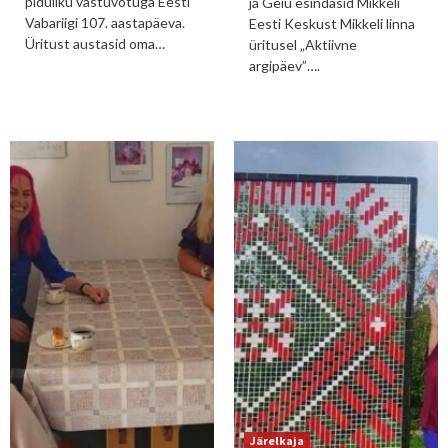
piduliku vastuvõtuga Eesti
ja Geiu esindasid Mikkeli
Vabariigi 107. aastapäeva.
Eesti Keskust Mikkeli linna
Üritust austasid oma…
üritusel „Aktiivne
argipäev”….
Järelkaja