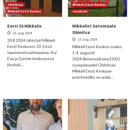
Järelkaja
Mikkeli Eesti Keskus
Mikkeli Eesti Keskus
suvekool
Eesti 33 Mikkelis
Mikkelist Setomaale
Obinitsa
25. aug. 2024
15. aug. 2024
20.8 2024 tähistati Mikkeli
Eesti Keskuses 33. Eesti
Mikkeli Eesti Keskus osales
taasiseseisvumispäeva. Kui
1-4. augustil
Eva ja Günter keskusesse
2024 liikmesseltsina EKSÜ
jõudsid,…
suvepäevadel Obinitsas.
Mikkeli Eesti Keskuse
prioriteediks on anda…