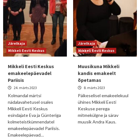
Järelkaja
Järelkaja
Mikkeli Eesti Keskus
Mikkeli Eesti Keskus
Mikkeli Eesti Keskus
Muusikuna Mikkeli
emakeelepäevadel
kandis emakeelt
Pariisis
õpetamas
24. märts 2023
8. märts 2023
Kolmandal märtsi
Päikeselisel emakeelekuul
nädalavahetusel osales
ühines Mikkeli Eesti
Mikkeli Eesti Keskus
Keskuse perega
esindajate Eva ja Günteriga
mitmekülgne ja särav
kolmeteistkümnendatel
muusik Andra Kaus.
emakeelepäevadel Pariisis.
Emakeelepäevad…