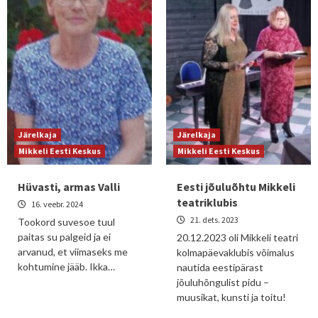
Järelkaja
Järelkaja
Mikkeli Eesti Keskus
Mikkeli Eesti Keskus
Hüvasti, armas Valli
Eesti jõuluõhtu Mikkeli
teatriklubis
16. veebr. 2024
21. dets. 2023
Tookord suvesoe tuul
paitas su palgeid ja ei
20.12.2023 oli Mikkeli teatri
arvanud, et viimaseks me
kolmapäevaklubis võimalus
kohtumine jääb. Ikka…
nautida eestipärast
jõuluhõngulist pidu –
muusikat, kunsti ja toitu!