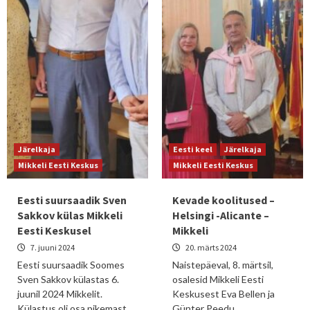
Järelkaja
Eesti keel
Järelkaja
Mikkeli Eesti Keskus
Mikkeli Eesti Keskus
Eesti suursaadik Sven
Kevade koolitused –
Sakkov külas Mikkeli
Helsingi -Alicante –
Eesti Keskusel
Mikkeli
7. juuni 2024
20. märts 2024
Eesti suursaadik Soomes
Naistepäeval, 8. märtsil,
Sven Sakkov külastas 6.
osalesid Mikkeli Eesti
juunil 2024 Mikkelit.
Keskusest Eva Bellen ja
Külastus oli osa pikemast
Günter Peedu