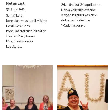
Helsingist
24. märtsist 24. aprillini on
7. Mai 2023
Narva kolledžis avatud
Karjala kultuuri käsitlev
3. mail käis
dokumentaalnäitus
konsulaarmissioonil Mikkeli
“Kadumispunkt”.
Eesti Keskuses
konsulaartalituse direktor
Peeter Püvi, tuues
kingituseks kaasa
kastitäie…