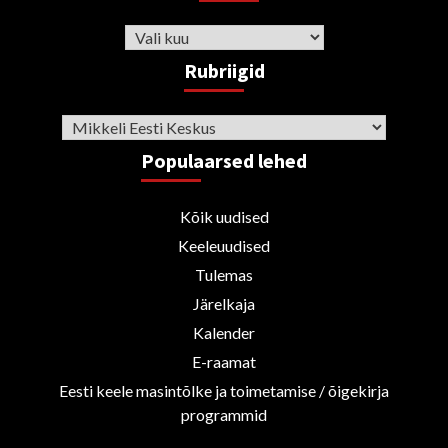
Arhiiv
Rubriigid
Rubriigid
Populaarsed lehed
Kõik uudised
Keeleuudised
Tulemas
Järelkaja
Kalender
E-raamat
Eesti keele masintõlke ja toimetamise / õigekirja
programmid