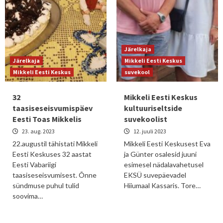
Järelkaja
Järelkaja
Mikkeli Eesti Keskus
Mikkeli Eesti Keskus
suvekool
32
Mikkeli Eesti Keskus
taasiseseisvumispäev
kultuuriseltside
Eesti Toas Mikkelis
suvekoolist
23. aug. 2023
12. juuli 2023
22.augustil tähistati Mikkeli
Mikkeli Eesti Keskusest Eva
Eesti Keskuses 32 aastat
ja Günter osalesid juuni
Eesti Vabariigi
esimesel nädalavahetusel
taasiseseisvumisest. Õnne
EKSÜ suvepäevadel
sündmuse puhul tulid
Hiiumaal Kassaris. Tore…
soovima…