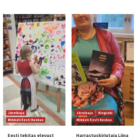
Järelkaja
Järelkaja
Kingiabi
Mikkeli Eesti Keskus
Mikkeli Eesti Keskus
Eesti tekitas elevust
Harrastuskirjutaja Liina