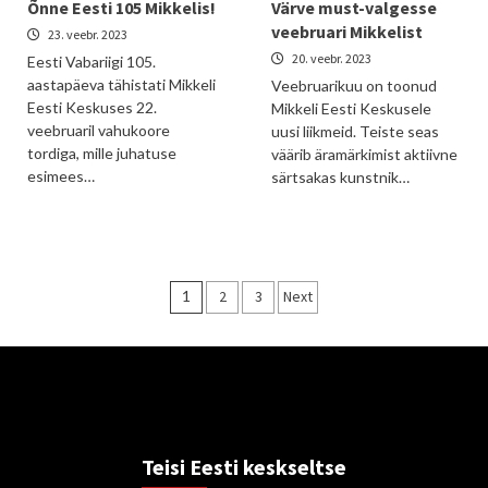
Õnne Eesti 105 Mikkelis!
Värve must-valgesse
veebruari Mikkelist
23. veebr. 2023
20. veebr. 2023
Eesti Vabariigi 105.
aastapäeva tähistati Mikkeli
Veebruarikuu on toonud
Eesti Keskuses 22.
Mikkeli Eesti Keskusele
veebruaril vahukoore
uusi liikmeid. Teiste seas
tordiga, mille juhatuse
väärib äramärkimist aktiivne
esimees…
särtsakas kunstnik…
Posts
1
2
3
Next
pagination
Teisi Eesti keskseltse