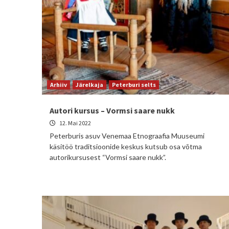
Arhiiv
Järelkaja
Peterburi selts
Autori kursus – Vormsi saare nukk
12. Mai 2022
Peterburis asuv Venemaa Etnograafia Muuseumi
käsitöö traditsioonide keskus kutsub osa võtma
autorikursusest “Vormsi saare nukk”.