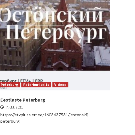
Peterburg
Peterburi selts
Videod
Eestlaste Peterburg
7. okt. 2021
https://etvpluss.err.ee/1608437531/jestonskij-
peterburg