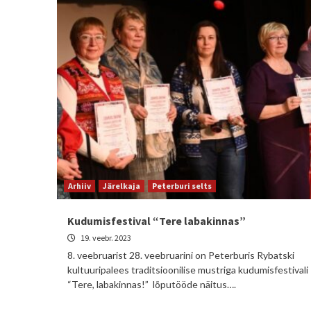
Arhiiv
Järelkaja
Peterburi selts
Kudumisfestival “Tere labakinnas”
19. veebr. 2023
8. veebruarist 28. veebruarini on Peterburis Rybatski
kultuuripalees traditsioonilise mustriga kudumisfestivali
“Tere, labakinnas!” lõputööde näitus….