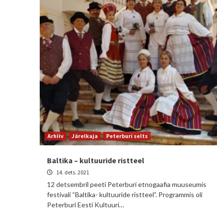
Arhiiv
Järelkaja
Peterburi selts
Baltika – kultuuride ristteel
14. dets. 2021
12 detsembril peeti Peterburi etnogaafia muuseumis
festivali “Baltika- kultuuride ristteel”. Programmis oli
Peterburi Eesti Kultuuri…