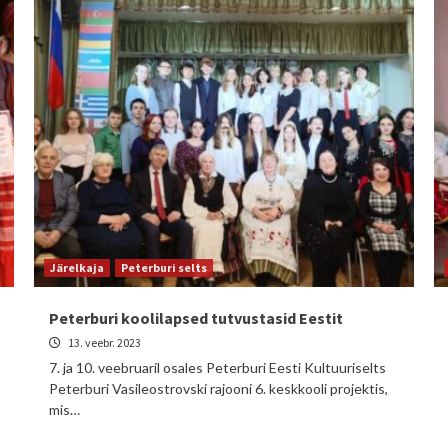
Järelkaja
Peterburi selts
Peterburi koolilapsed tutvustasid Eestit
13. veebr. 2023
7. ja 10. veebruaril osales Peterburi Eesti Kultuuriselts
Peterburi Vasileostrovski rajooni 6. keskkooli projektis,
mis…