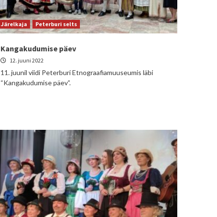
Järelkaja
Peterburi selts
Kangakudumise päev
12. juuni 2022
11. juunil viidi Peterburi Etnograafiamuuseumis läbi
“Kangakudumise päev”.