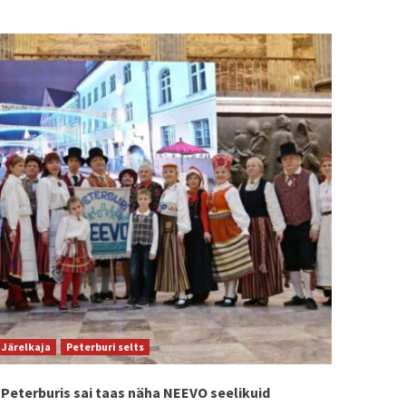
Järelkaja
Peterburi selts
Peterburis sai taas näha NEEVO seelikuid