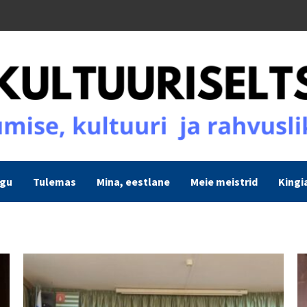
ogu
Tulemas
Mina, eestlane
Meie meistrid
Kingi