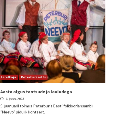
Järelkaja
Peterburi selts
Aasta algus tantsude ja lauludega
6. jaan. 2023
5. jaanuaril toimus Peterburis Eesti folklooriansambli
“Neevo” pidulik kontsert.