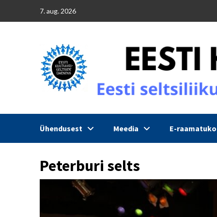
Skip
7. aug. 2026
to
content
Ühendusest
Meedia
E-raamatuk
Peterburi selts