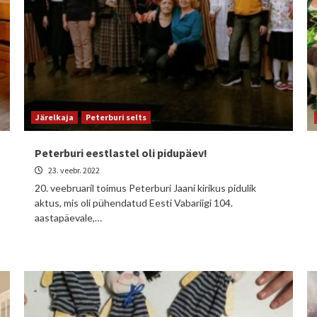
Järelkaja
Peterburi selts
Peterburi eestlastel oli pidupäev!
23. veebr. 2022
20. veebruaril toimus Peterburi Jaani kirikus pidulik
aktus, mis oli pühendatud Eesti Vabariigi 104.
aastapäevale,…