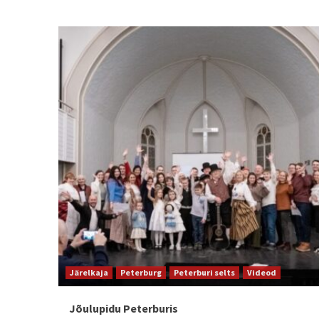
Järelkaja
Peterburg
Peterburi selts
Videod
Jõulupidu Peterburis