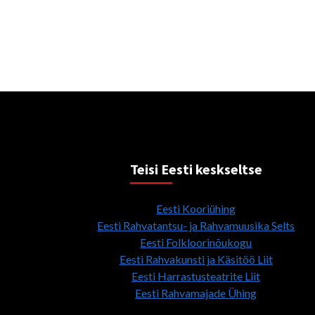
Teisi Eesti keskseltse
Eesti Kooriühing
Eesti Rahvatantsu- ja Rahvamuusika Selts
Eesti Folkloorinõukogu
Eesti Rahvakunsti ja Käsitöö Liit
Eesti Harrastusteatrite Liit
Eesti Rahvamajade Ühing