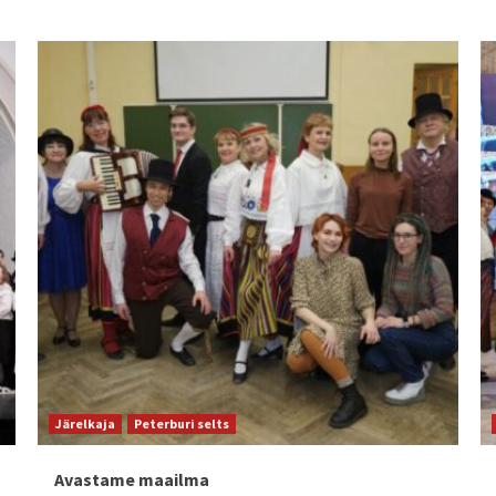
Järelkaja
Peterburi selts
Avastame maailma