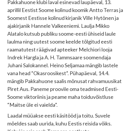
Pakkahuone klubi laval esinevad laupäeval, 13.
aprillil Eestist Soome kolinud koomik Antto Terras ja
Soomest Eestisse kolinud kirjanik Ville Hytönen ja
ajakirjanik Hannele Valkeeniemi. Laulja Mikko
Alatalo kutsub publiku soome-eesti ühiseid laule
laulma ning uu
test soome keelde tõlgitud eesti
raamatutest räägivad apteeker Melchiori looja
Indrek Hargla ja A. H. Tammsaare soomendaja
Juhani Salokannel. Heino Seljamaa mängib lastele
vana head “Okasroosikest”. Pühapäeval, 14.4.
mängib Pakkahuone saalis mõnusat rahvamuusikat
Piret Aus. Paneme proovile oma teadmised Eesti-
Soome viktoriinis ja peame maha toiduvõistluse
“Maitse üle ei vaielda”.
Laadal müüakse eesti käsitööd ja toitu. Suvele
mõeldes saab uurida, kuhu Eestis reisida võiks.