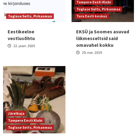
Tampere Eesti Klubi
Tuglase Selts, Pirkanmaa
Tuglase Selts, Pirkanmaa
Turu Eesti keskus
Eestikeelne
EKSÜ ja Soomes asuvad
vestlusõhtu
liikmesseltsid said
omavahel kokku
22. jaan. 2020
29. nov. 2019
Järelkaja
Tampere Eesti Klubi
Tuglase Selts, Pirkanmaa