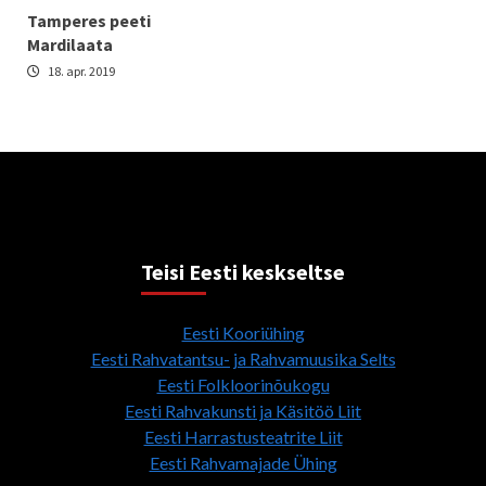
Tamperes peeti
Mardilaata
18. apr. 2019
Teisi Eesti keskseltse
Eesti Kooriühing
Eesti Rahvatantsu- ja Rahvamuusika Selts
Eesti Folkloorinõukogu
Eesti Rahvakunsti ja Käsitöö Liit
Eesti Harrastusteatrite Liit
Eesti Rahvamajade Ühing