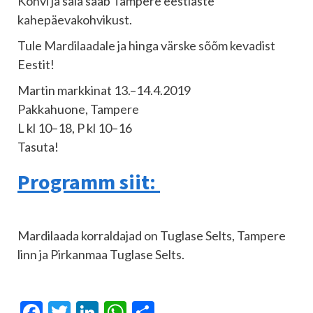
Kohvi ja saia saab Tampere eestlaste
kahepäevakohvikust.
Tule Mardilaadale ja hinga värske sõõm kevadist
Eestit!
Martin markkinat 13.–14.4.2019
Pakkahuone, Tampere
L kl 10–18, P kl 10–16
Tasuta!
Programm siit:
Mardilaada korraldajad on Tuglase Selts, Tampere
linn ja Pirkanmaa Tuglase Selts.
Facebook
Twitter
LinkedIn
WhatsApp
Share