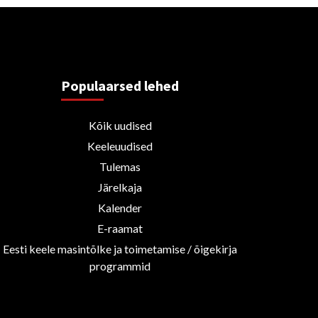
Populaarsed lehed
Kõik uudised
Keeleuudised
Tulemas
Järelkaja
Kalender
E-raamat
Eesti keele masintõlke ja toimetamise / õigekirja
programmid