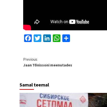
Facebook
Twitter
LinkedIn
WhatsApp
Share
Continue
Previous
Jaan Tõnissoni meenutades
Reading
Samal teemal