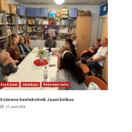
Eesti keel
Järelkaja
Peterburi selts
Esimene keelekohvik Jaani kirikus
27. juuli 2026