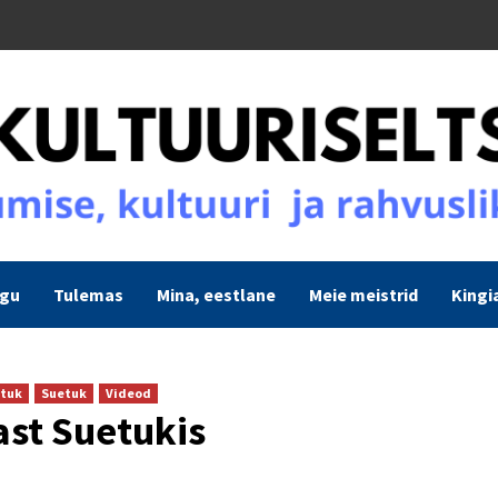
ogu
Tulemas
Mina, eestlane
Meie meistrid
Kingi
tuk
Suetuk
Videod
ast Suetukis