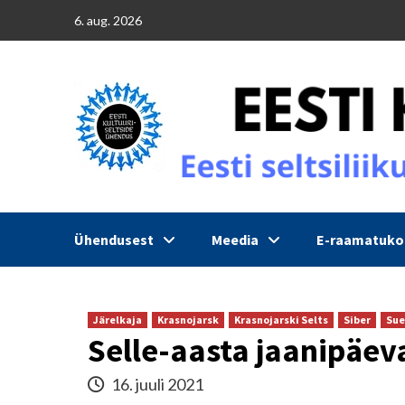
Skip
6. aug. 2026
to
content
Ühendusest
Meedia
E-raamatuk
Järelkaja
Krasnojarsk
Krasnojarski Selts
Siber
Sue
Selle-aasta jaanipäev
16. juuli 2021