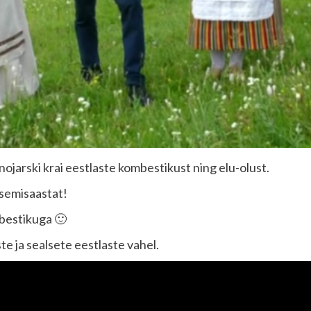
nojarski krai eestlaste kombestikust ning elu-olust.
tsemisaastat!
mbestikuga 🙂
te ja sealsete eestlaste vahel.