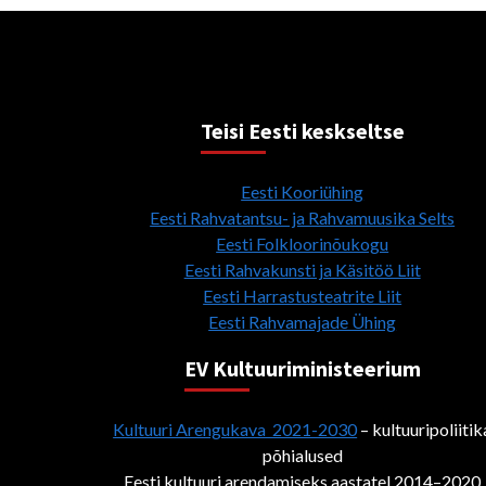
Teisi Eesti keskseltse
Eesti Kooriühing
Eesti Rahvatantsu- ja Rahvamuusika Selts
Eesti Folkloorinõukogu
Eesti Rahvakunsti ja Käsitöö Liit
Eesti Harrastusteatrite Liit
Eesti Rahvamajade Ühing
EV Kultuuriministeerium
Kultuuri Arengukava 2021-2030
– kultuuripoliitik
põhialused
Eesti kultuuri arendamiseks aastatel 2014–2020