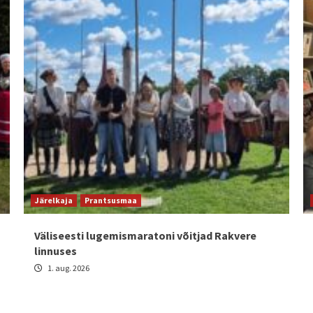
Järelkaja
Prantsusmaa
Väliseesti lugemismaratoni võitjad Rakvere
linnuses
1. aug. 2026