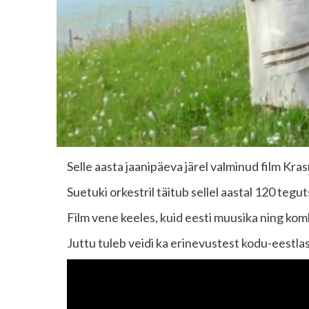
Selle aasta jaanipäeva järel valminud film Kras
Suetuki orkestril täitub sellel aastal 120 tegu
Film vene keeles, kuid eesti muusika ning ko
Juttu tuleb veidi ka erinevustest kodu-eestlas