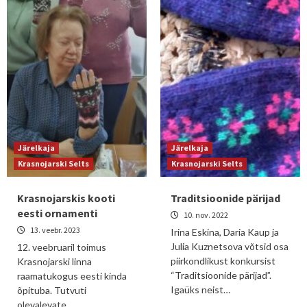
Järelkaja
Järelkaja
Krasnojarski Selts
Krasnojarski Selts
Krasnojarskis kooti
Traditsioonide pärijad
eesti ornamenti
10. nov. 2022
13. veebr. 2023
Irina Eskina, Daria Kaup ja
Julia Kuznetsova võtsid osa
12. veebruaril toimus
piirkondlikust konkursist
Krasnojarski linna
“Traditsioonide pärijad”.
raamatukogus eesti kinda
Igaüks neist…
õpituba. Tutvuti
olevalevate