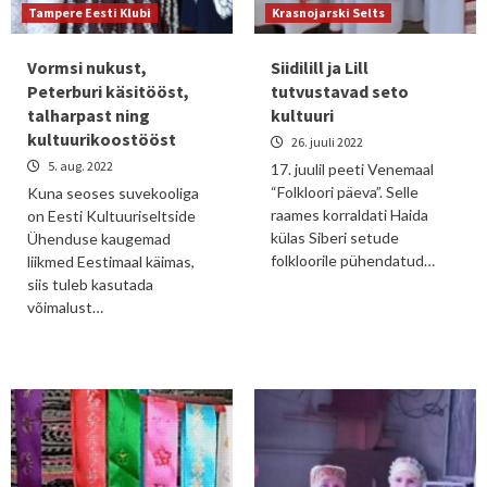
Tampere Eesti Klubi
Krasnojarski Selts
Vormsi nukust,
Siidilill ja Lill
Peterburi käsitööst,
tutvustavad seto
talharpast ning
kultuuri
kultuurikoostööst
26. juuli 2022
5. aug. 2022
17. juulil peeti Venemaal
“Folkloori päeva”. Selle
Kuna seoses suvekooliga
raames korraldati Haida
on Eesti Kultuuriseltside
külas Siberi setude
Ühenduse kaugemad
folkloorile pühendatud…
liikmed Eestimaal käimas,
siis tuleb kasutada
võimalust…