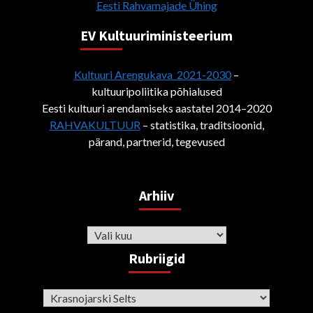
Eesti Rahvamajade Ühing
EV Kultuuriministeerium
Kultuuri Arengukava 2021-2030
–
kultuuripoliitika põhialused
Eesti kultuuri arendamiseks aastatel 2014–2020
RAHVAKULTUUR
– statistika, traditsioonid,
pärand, partnerid, tegevused
Arhiiv
Arhiiv
Rubriigid
Rubriigid