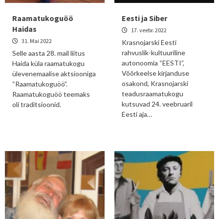
Raamatukoguöö
Eesti ja Siber
Haidas
17. veebr. 2022
31. Mai 2022
Krasnojarski Eesti
rahvuslik-kultuuriline
Selle aasta 28. mail liitus
autonoomia “EESTI”,
Haida küla raamatukogu
Võõrkeelse kirjanduse
ülevenemaalise aktsiooniga
osakond, Krasnojarski
“Raamatukoguöö”.
teadusraamatukogu
Raamatukoguöö teemaks
kutsuvad 24. veebruaril
oli traditsioonid.
Eesti aja…