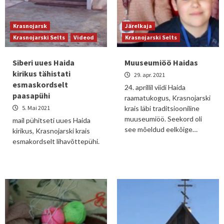
Krasnojarsk
Järelkaja
Krasnojarski Selts
Videod
Krasnojarski Selts
Siberi uues Haida
Muuseumiöö Haidas
kirikus tähistati
29. apr. 2021
esmaskordselt
24. aprillil viidi Haida
paasapühi
raamatukogus, Krasnojarski
5. Mai 2021
krais läbi traditsiooniline
muuseumiöö. Seekord oli
mail pühitseti uues Haida
see mõeldud eelkõige…
kirikus, Krasnojarski krais
esmakordselt lihavõttepühi.