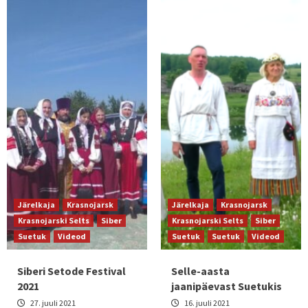
Järelkaja
Krasnojarsk
Järelkaja
Krasnojarsk
Krasnojarski Selts
Siber
Krasnojarski Selts
Siber
Suetuk
Videod
Suetuk
Suetuk
Videod
Siberi Setode Festival
Selle-aasta
2021
jaanipäevast Suetukis
27. juuli 2021
16. juuli 2021