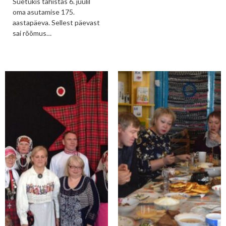
Suetukis tähistas 6. juulil
oma asutamise 175.
aastapäeva. Sellest päevast
sai rõõmus…