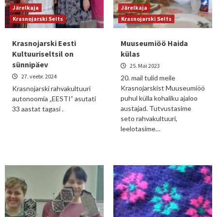
Järelkaja
Järelkaja
Krasnojarski Selts
Krasnojarski Selts
Krasnojarski Eesti
Muuseumiöö Haida
Kultuuriseltsil on
külas
sünnipäev
25. Mai 2023
27. veebr. 2024
20. mail tulid meile
Krasnojarskist Muuseumiöö
Krasnojarski rahvakultuuri
puhul külla kohaliku ajaloo
autonoomia „EESTI” asutati
austajad. Tutvustasime
33 aastat tagasi .
seto rahvakultuuri,
leelotasime…