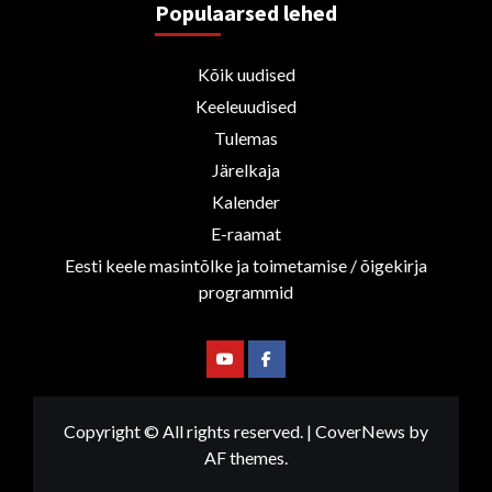
Populaarsed lehed
Kõik uudised
Keeleuudised
Tulemas
Järelkaja
Kalender
E-raamat
Eesti keele masintõlke ja toimetamise / õigekirja
programmid
Youtube
Facebook
Copyright © All rights reserved.
|
CoverNews
by
AF themes.