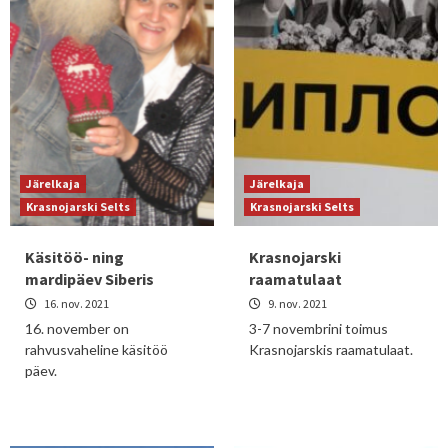
Järelkaja
Järelkaja
Krasnojarski Selts
Krasnojarski Selts
Käsitöö- ning
Krasnojarski
mardipäev Siberis
raamatulaat
16. nov. 2021
9. nov. 2021
16. november on
3-7 novembrini toimus
rahvusvaheline käsitöö
Krasnojarskis raamatulaat.
päev.