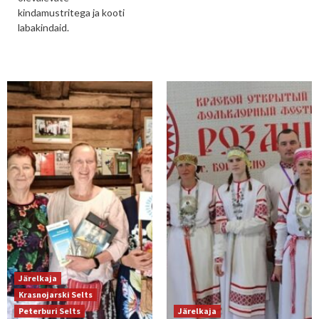
kindamustritega ja kooti
labakindaid.
Järelkaja
Krasnojarski Selts
Peterburi Selts
Järelkaja