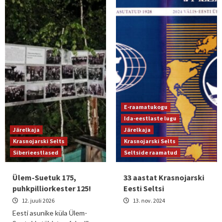
E-raamatukogu
Ida-eestlaste lugu
Järelkaja
Järelkaja
Krasnojarski Selts
Krasnojarski Selts
Siberieestlased
Seltside raamatud
Ülem-Suetuk 175,
33 aastat Krasnojarski
puhkpilliorkester 125!
Eesti Seltsi
12. juuli 2026
13. nov. 2024
Eesti asunike küla Ülem-