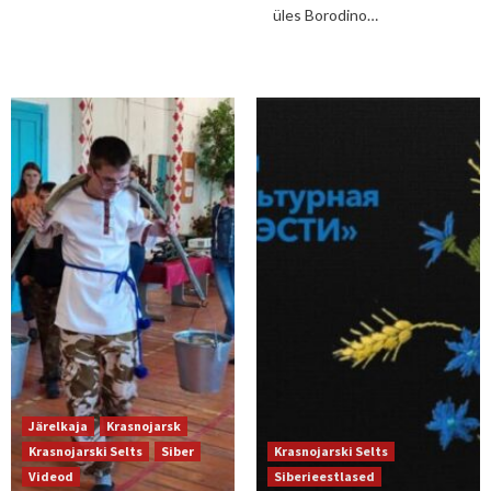
üles Borodino…
Järelkaja
Krasnojarsk
Krasnojarski Selts
Siber
Krasnojarski Selts
Videod
Siberieestlased