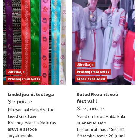
Järelkaja
Järelkaja
Krasnojarski Selts
Krasnojarski Selts
Siberieestlased
Lindid joonistustega
Setud Rozantsveti
festivalil
7. juuli 2022
25. juuni 2022
Pihkvamaal elavad setud
tegid kingituse
Need on fotod Haida küla
Krasnojarskis Haida külas
uuenenud seto
asuvale setode
folkloorirühmast “Siidilill”.
kogukonnale.
Ansambel astus 20. juunil