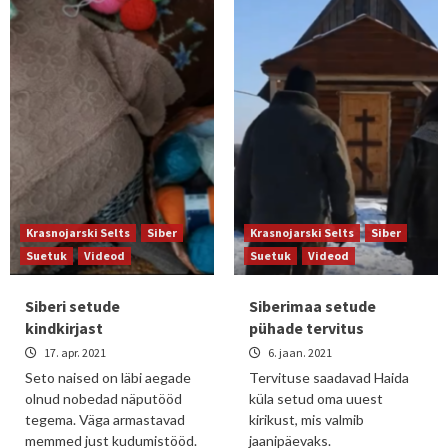
Krasnojarski Selts
Siber
Krasnojarski Selts
Siber
Suetuk
Videod
Suetuk
Videod
Siberi setude
Siberimaa setude
kindkirjast
pühade tervitus
17. apr. 2021
6. jaan. 2021
Seto naised on läbi aegade
Tervituse saadavad Haida
olnud nobedad näputööd
küla setud oma uuest
tegema. Väga armastavad
kirikust, mis valmib
memmed just kudumistööd.
jaanipäevaks.