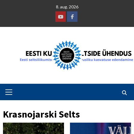
Skip
8. aug. 2026
to
content
Youtube
Facebook
Primary
Menu
Krasnojarski Selts