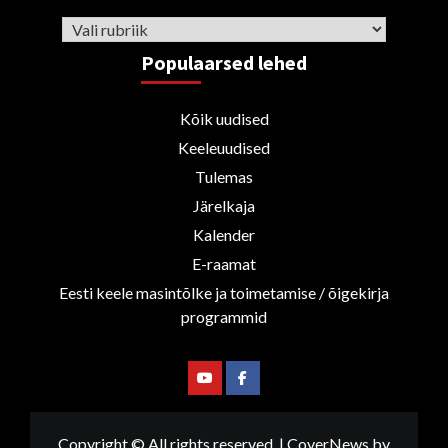
Rubriigid
Populaarsed lehed
Kõik uudised
Keeleuudised
Tulemas
Järelkaja
Kalender
E-raamat
Eesti keele masintõlke ja toimetamise / õigekirja
programmid
Youtube
Facebook
Copyright © All rights reserved.
|
CoverNews
by