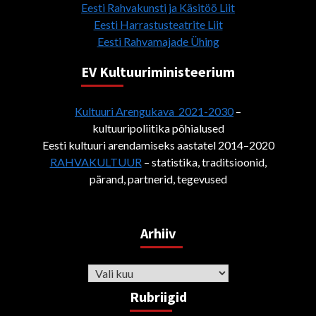
Eesti Rahvakunsti ja Käsitöö Liit
Eesti Harrastusteatrite Liit
Eesti Rahvamajade Ühing
EV Kultuuriministeerium
Kultuuri Arengukava 2021-2030
–
kultuuripoliitika põhialused
Eesti kultuuri arendamiseks aastatel 2014–2020
RAHVAKULTUUR
– statistika, traditsioonid,
pärand, partnerid, tegevused
Arhiiv
Arhiiv
Rubriigid