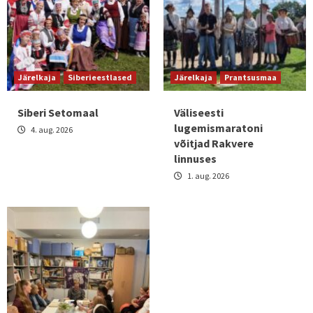
Järelkaja
Siberieestlased
Järelkaja
Prantsusmaa
Siberi Setomaal
Väliseesti
lugemismaratoni
4. aug. 2026
võitjad Rakvere
linnuses
1. aug. 2026