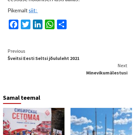
Pikemalt
siit:
Facebook
Twitter
LinkedIn
WhatsApp
Share
Continue
Previous
Šveitsi Eesti Seltsi jõululeht 2021
Reading
Next
Minevikumälestusi
Samal teemal