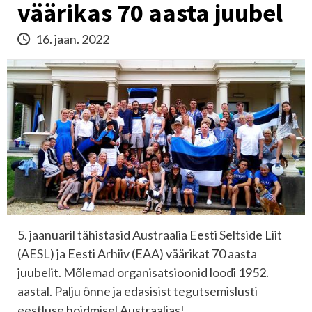
väärikas 70 aasta juubel
16. jaan. 2022
5. jaanuaril tähistasid Austraalia Eesti Seltside Liit
(AESL) ja Eesti Arhiiv (EAA) väärikat 70 aasta
juubelit. Mõlemad organisatsioonid loodi 1952.
aastal. Palju õnne ja edasisist tegutsemislusti
eestluse hoidmisel Austraalias!