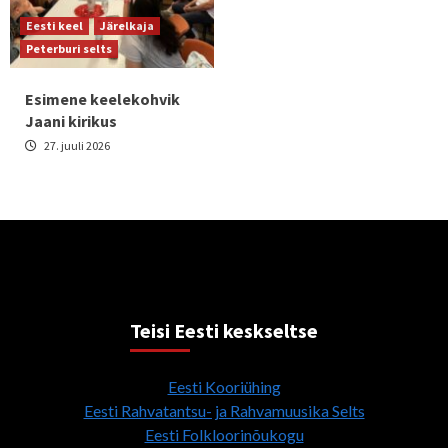
Eesti keel
Järelkaja
Peterburi selts
Esimene keelekohvik
Jaani kirikus
27. juuli 2026
Teisi Eesti keskseltse
Eesti Kooriühing
Eesti Rahvatantsu- ja Rahvamuusika Selts
Eesti Folkloorinõukogu