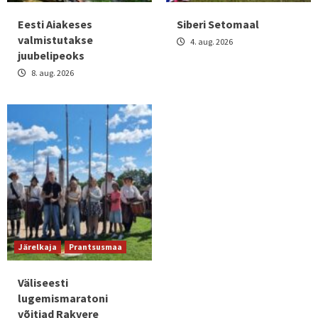
Eesti Aiakeses
Siberi Setomaal
valmistutakse
4. aug. 2026
juubelipeoks
8. aug. 2026
Järelkaja
Prantsusmaa
Väliseesti
lugemismaratoni
võitjad Rakvere