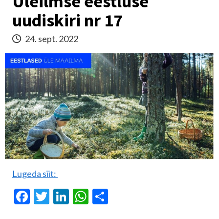
Üleilmse eestluse
uudiskiri nr 17
24. sept. 2022
Lugeda siit:
Facebook
Twitter
LinkedIn
WhatsApp
Share