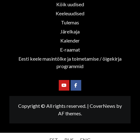
Kõik uudised
Keeleuudised
Tulemas
Järelkaja
Kalender
E-raamat
Eesti keele masintõlke ja toimetamise / õigekirja
programmid
Youtube
Facebook
Copyright © All rights reserved.
|
CoverNews
by
AF themes.
EST
RUS
ENG