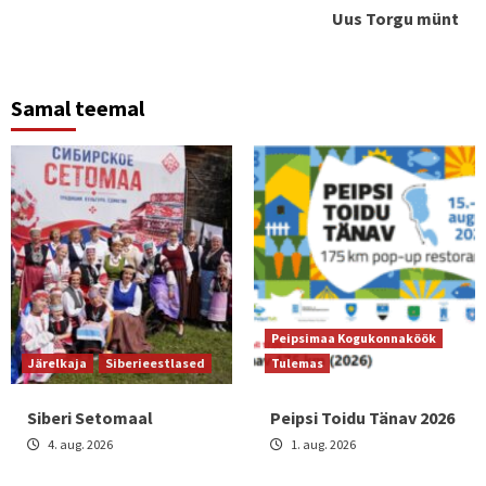
Uus Torgu münt
Samal teemal
Peipsimaa Kogukonnaköök
Järelkaja
Siberieestlased
Tulemas
Siberi Setomaal
Peipsi Toidu Tänav 2026
4. aug. 2026
1. aug. 2026