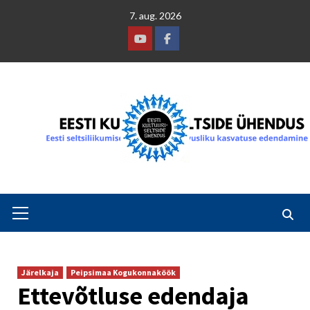
Skip
7. aug. 2026
to
content
Youtube
Facebook
Primary
Menu
Järelkaja
Peipsimaa Kogukonnaköök
Ettevõtluse edendaja