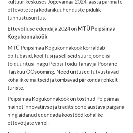
kultuurikeskuses Jõgevamaa 2024. aasta parimate
ettevõtete ja kodanikuühenduste pidulik
tunnustusüritus.
Ettevõtluse edendaja 2024 on
MTÜ Peipsimaa
Kogukonnaköök
MTÜ Peipsimaa Kogukonnaköök korraldab
õpitubasid, koolitusi ja selliseid suurejoonelisi
toiduüritusi, nagu Peipsi Toidu Tänav ja Pöörane
Täiskuu ÖÖsööming. Need üritused tutvustavad
kohalikke maitseid ja tõmbavad piirkonda rohkelt
turiste.
Peipsimaa Kogukonnaköök on tõstnud Peipsimaa
mainet innovatiivse ja traditsioone austava paigana
ning aidanud edendada koostööd kohalike
ettevõtjate vahel.