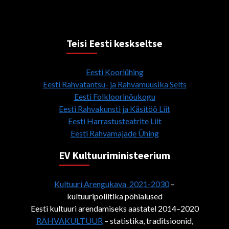
Teisi Eesti keskseltse
Eesti Kooriühing
Eesti Rahvatantsu- ja Rahvamuusika Selts
Eesti Folkloorinõukogu
Eesti Rahvakunsti ja Käsitöö Liit
Eesti Harrastusteatrite Liit
Eesti Rahvamajade Ühing
EV Kultuuriministeerium
Kultuuri Arengukava 2021-2030
–
kultuuripoliitika põhialused
Eesti kultuuri arendamiseks aastatel 2014–2020
RAHVAKULTUUR
– statistika, traditsioonid,