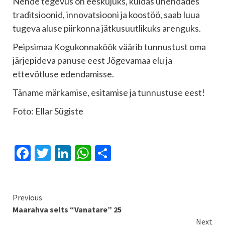
Nende tegevus on eeskujuks, kuidas ühendades
traditsioonid, innovatsiooni ja koostöö, saab luua
tugeva aluse piirkonna jätkusuutlikuks arenguks.
Peipsimaa Kogukonnaköök väärib tunnustust oma
järjepideva panuse eest Jõgevamaa elu ja
ettevõtluse edendamisse.
Täname märkamise, esitamise ja tunnustuse eest!
Foto: Ellar Sügiste
Facebook
Twitter
LinkedIn
WhatsApp
Share
Continue
Previous
Maarahva selts “Vanatare” 25
Reading
Next