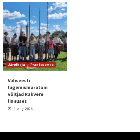
Järelkaja
Prantsusmaa
Väliseesti
lugemismaratoni
võitjad Rakvere
linnuses
1. aug. 2026