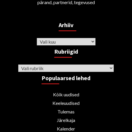
pärand, partnerid, tegevused
Arhiiv
Arhiiv
Rubriigid
Rubriigid
Populaarsed lehed
Kõik uudised
Keeleuudised
Tulemas
Järelkaja
Kalender