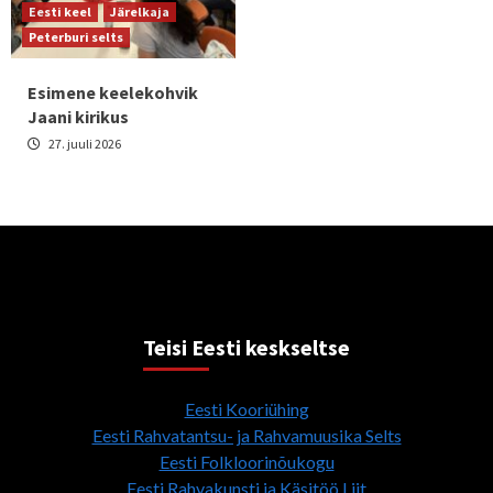
Eesti keel
Järelkaja
Peterburi selts
Esimene keelekohvik
Jaani kirikus
27. juuli 2026
Teisi Eesti keskseltse
Eesti Kooriühing
Eesti Rahvatantsu- ja Rahvamuusika Selts
Eesti Folkloorinõukogu
Eesti Rahvakunsti ja Käsitöö Liit