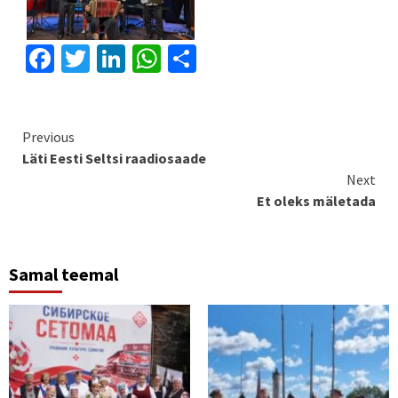
Facebook
Twitter
LinkedIn
WhatsApp
Share
Continue
Previous
Läti Eesti Seltsi raadiosaade
Reading
Next
Et oleks mäletada
Samal teemal