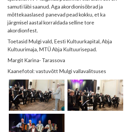
samuti läbi saanud. Aga akordionisõbrad ja
mõttekaaslased panevad pead kokku, et ka
järgmisel aastal korraldada selline tore
akordionfest.
Toetasid Mulgi vald, Eesti Kultuurkapital, Abja
Kultuurimaja, MTÜ Abja Kultuurisepad.
Margit Karina- Tarassova
Kaanefotol: vastuvõtt Mulgi vallavalitsuses