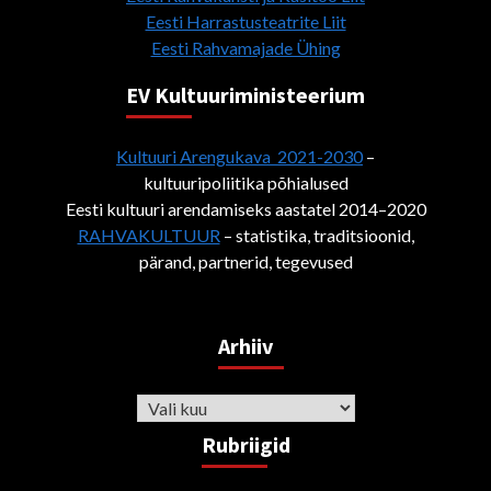
Eesti Harrastusteatrite Liit
Eesti Rahvamajade Ühing
EV Kultuuriministeerium
Kultuuri Arengukava 2021-2030
–
kultuuripoliitika põhialused
Eesti kultuuri arendamiseks aastatel 2014–2020
RAHVAKULTUUR
– statistika, traditsioonid,
pärand, partnerid, tegevused
Arhiiv
Arhiiv
Rubriigid