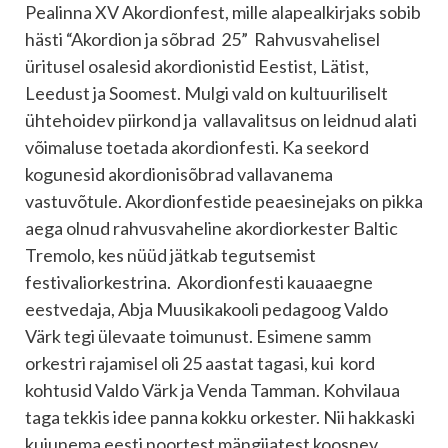
Pealinna XV Akordionfest, mille alapealkirjaks sobib
hästi “Akordion ja sõbrad 25” Rahvusvahelisel
üritusel osalesid akordionistid Eestist, Lätist,
Leedust ja Soomest. Mulgi vald on kultuuriliselt
ühtehoidev piirkond ja vallavalitsus on leidnud alati
võimaluse toetada akordionfesti. Ka seekord
kogunesid akordionisõbrad vallavanema
vastuvõtule. Akordionfestide peaesinejaks on pikka
aega olnud rahvusvaheline akordiorkester Baltic
Tremolo, kes nüüd jätkab tegutsemist
festivaliorkestrina. Akordionfesti kauaaegne
eestvedaja, Abja Muusikakooli pedagoog Valdo
Värk tegi ülevaate toimunust. Esimene samm
orkestri rajamisel oli 25 aastat tagasi, kui kord
kohtusid Valdo Värk ja Venda Tamman. Kohvilaua
taga tekkis idee panna kokku orkester. Nii hakkaski
kujunema eesti noortest mängijatest koosnev