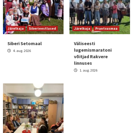
Järelkaja
Siberieestlased
Järelkaja
Prantsusmaa
Siberi Setomaal
Väliseesti
lugemismaratoni
4. aug. 2026
võitjad Rakvere
linnuses
1. aug. 2026