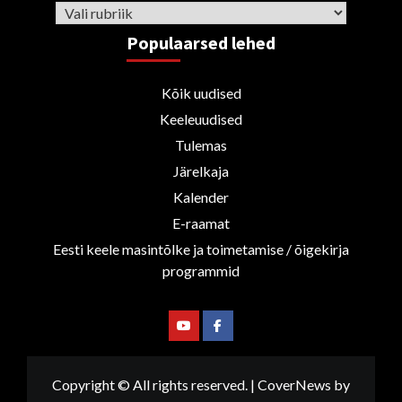
Rubriigid
Populaarsed lehed
Kõik uudised
Keeleuudised
Tulemas
Järelkaja
Kalender
E-raamat
Eesti keele masintõlke ja toimetamise / õigekirja
programmid
Youtube
Facebook
Copyright © All rights reserved.
|
CoverNews
by