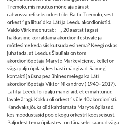
Tremolo, mis muutus mõne aja pärast
rahvusvaheliseks orkestriks Baltic Tremolo, sest
orkestriga liitusid ka Läti ja Leedu akordionistid.
Valdo Värk meenutab: „ 20 aastat tagasi
hakkasime korraldama akordionifestivale ja
mõtlesime keda siis kutsuda esinema? Keegi oskas
juhatada, et Leedus Šiauliais on tore
akordioniõpetaja Maryte Markeviciene
,
kellel on
väga palju õpilasi, kes hästi mängivad. Saimegi
kontakti ja üsna pea ühines meiega ka Läti
akordioniõpetaja Viktor Nikandrov ( 1940– 2017).
Lätil ja Leedul oli palju mängijaid, et ei mahtunud
lavale äragi. Kokku oli orkestris üle 40 akordionisti.
Kandvaks jõuks olid kahtlemata Maryte õpilased,
kes moodustasid poole kogu orkestri koosseisust.
Paljudest tema õpilastest on tänaseks saanud väga