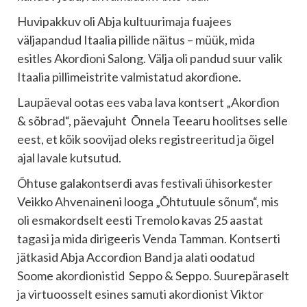
Huvipakkuv oli Abja kultuurimaja fuajees
väljapandud Itaalia pillide näitus – müük, mida
esitles Akordioni Salong. Välja oli pandud suur valik
Itaalia pillimeistrite valmistatud akordione.
Laupäeval ootas ees vaba lava kontsert „Akordion
& sõbrad“, päevajuht Õnnela Teearu hoolitses selle
eest, et kõik soovijad oleks registreeritud ja õigel
ajal lavale kutsutud.
Õhtuse galakontserdi avas festivali ühisorkester
Veikko Ahvenaineni looga „Õhtutuule sõnum“, mis
oli esmakordselt eesti Tremolo kavas 25 aastat
tagasi ja mida dirigeeris Venda Tamman. Kontserti
jätkasid Abja Accordion Band ja alati oodatud
Soome akordionistid Seppo & Seppo. Suurepäraselt
ja virtuoosselt esines samuti akordionist Viktor