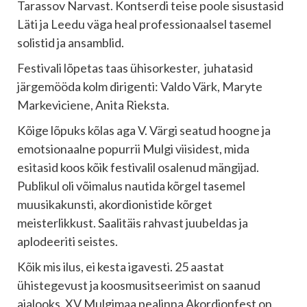
Tarassov Narvast. Kontserdi teise poole sisustasid
Läti ja Leedu väga heal professionaalsel tasemel
solistid ja ansamblid.
Festivali lõpetas taas ühisorkester, juhatasid
järgemööda kolm dirigenti: Valdo Värk, Maryte
Markeviciene, Anita Rieksta.
Kõige lõpuks kõlas aga V. Värgi seatud hoogne ja
emotsionaalne popurrii Mulgi viisidest, mida
esitasid koos kõik festivalil osalenud mängijad.
Publikul oli võimalus nautida kõrgel tasemel
muusikakunsti, akordionistide kõrget
meisterlikkust. Saalitäis rahvast juubeldas ja
aplodeeriti seistes.
Kõik mis ilus, ei kesta igavesti. 25 aastat
ühistegevust ja koosmusitseerimist on saanud
ajalooks. XV Mulgimaa pealinna Akordionfest on