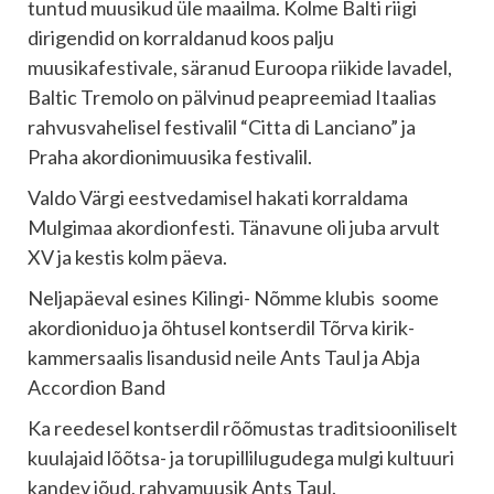
tuntud muusikud üle maailma. Kolme Balti riigi
dirigendid on korraldanud koos palju
muusikafestivale, säranud Euroopa riikide lavadel,
Baltic Tremolo on pälvinud peapreemiad Itaalias
rahvusvahelisel festivalil “Citta di Lanciano” ja
Praha akordionimuusika festivalil.
Valdo Värgi eestvedamisel hakati korraldama
Mulgimaa akordionfesti. Tänavune oli juba arvult
XV ja kestis kolm päeva.
Neljapäeval esines Kilingi- Nõmme klubis soome
akordioniduo ja õhtusel kontserdil Tõrva kirik-
kammersaalis lisandusid neile Ants Taul ja Abja
Accordion Band
Ka reedesel kontserdil rõõmustas traditsiooniliselt
kuulajaid lõõtsa- ja torupillilugudega mulgi kultuuri
kandev jõud, rahvamuusik Ants Taul.