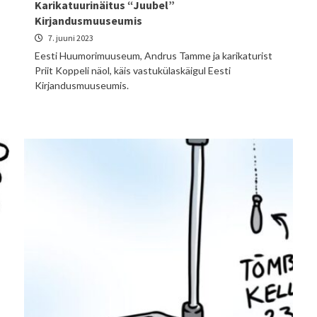
Karikatuurinäitus “Juubel”
Kirjandusmuuseumis
7. juuni 2023
Eesti Huumorimuuseum, Andrus Tamme ja karikaturist
Priit Koppeli näol, käis vastukülaskäigul Eesti
Kirjandusmuuseumis.