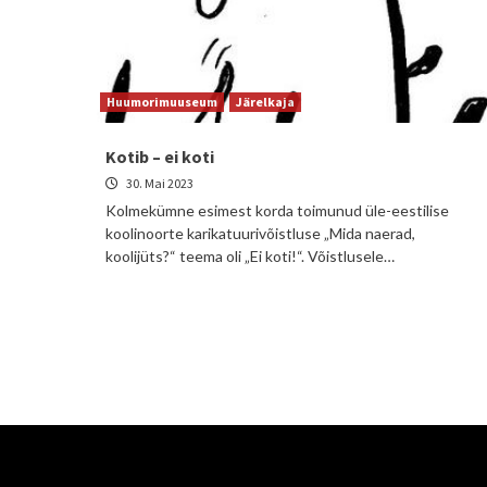
Huumorimuuseum
Järelkaja
Kotib – ei koti
30. Mai 2023
Kolmekümne esimest korda toimunud üle-eestilise
koolinoorte karikatuurivõistluse „Mida naerad,
koolijüts?“ teema oli „Ei koti!“. Võistlusele…