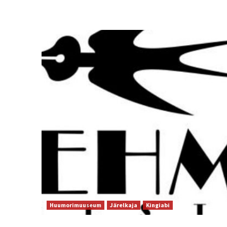
Huumorimuuseum
Järelkaja
Kingiabi