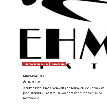
Huumorimuuseum
Järelkaja
Mürakarud 25
16. okt. 2023
Karikaturist Urmas Nemvalts on Mürakarude koomiksit
joonistanud 25 aastat. Tal on detailideni meeles, mida
mõmmikud…