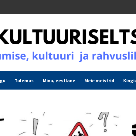
ogu
Tulemas
Mina, eestlane
Meie meistrid
Kingi