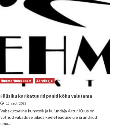
Huumorimuuseum
Järelkaja
Füüsiku karikatuurid panid kõhu valutama
13. sept. 2023
Vabakutseline kunstnik ja kujundaja Artur Kuus on
võtnud vabaduse pilada keeleteaduse üle ja andnud
oma…