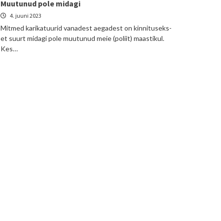
Muutunud pole midagi
4. juuni 2023
Mitmed karikatuurid vanadest aegadest on kinnituseks-
et suurt midagi pole muutunud meie (poliit) maastikul.
Kes…