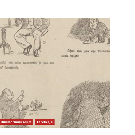
Huumorimuuseum
Järelkaja