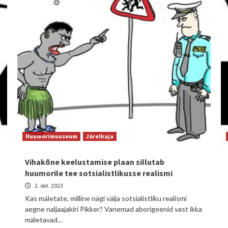
Huumorimuuseum
Järelkaja
Vihakõne keelustamise plaan sillutab
huumorile tee sotsialistlikusse realismi
2. okt. 2023
Kas mäletate, milline nägi välja sotsialistliku realismi
aegne naljaajakiri Pikker? Vanemad aborigeenid vast ikka
mäletavad…