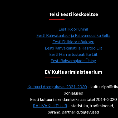
Teisi Eesti keskseltse
Eesti Kooriühing
Eesti Rahvatantsu- ja Rahvamuusika Selts
Eesti Folkloorinõukogu
Eesti Rahvakunsti ja Käsitöö Liit
Eesti Harrastusteatrite Liit
Eesti Rahvamajade Ühing
EV Kultuuriministeerium
Kultuuri Arengukava 2021-2030
– kultuuripoliitik
põhialused
Eesti kultuuri arendamiseks aastatel 2014–2020
RAHVAKULTUUR
– statistika, traditsioonid,
pärand, partnerid, tegevused