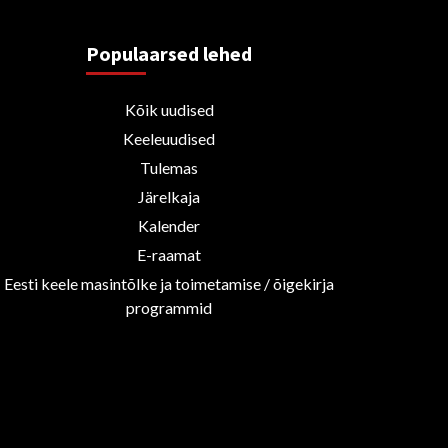
Populaarsed lehed
Kõik uudised
Keeleuudised
Tulemas
Järelkaja
Kalender
E-raamat
Eesti keele masintõlke ja toimetamise / õigekirja
programmid