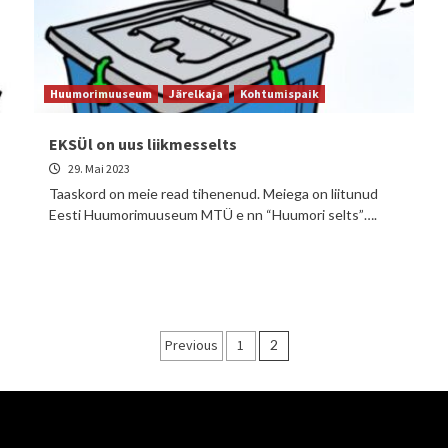
Huumorimuuseum
Järelkaja
Kohtumispaik
EKSÜl on uus liikmesselts
29. Mai 2023
Taaskord on meie read tihenenud. Meiega on liitunud
Eesti Huumorimuuseum MTÜ e nn “Huumori selts”….
Posts
Previous
1
2
pagination