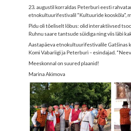
23. augustil korraldas Peterburi eesti rahvata
etnokultuurifestivalil “Kultuuride kooskõla”, m
Pidu oli tõeliselt lõbus: olid interaktiivsed 
Ruhnu saare tantsude süidiga ning viis läbi kak
Aastapäeva etnokultuurifestivalile Gatšinas 
Komi Vabariigi ja Peterburi – esindajad. “Nee
Meeskonnal on suured plaanid!
Marina Akimova