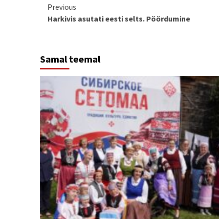
Continue
Previous
Harkivis asutati eesti selts. Pöördumine
Reading
Samal teemal