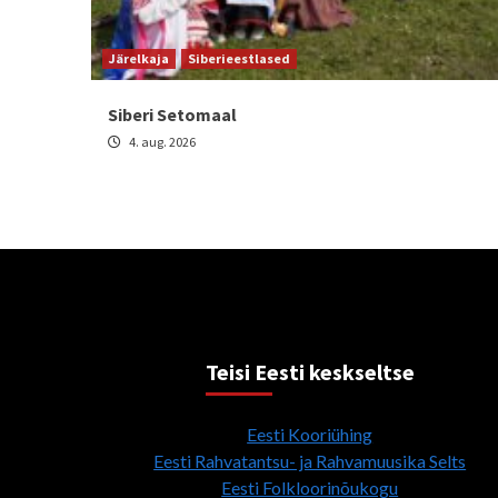
Järelkaja
Siberieestlased
Siberi Setomaal
4. aug. 2026
Teisi Eesti keskseltse
Eesti Kooriühing
Eesti Rahvatantsu- ja Rahvamuusika Selts
Eesti Folkloorinõukogu