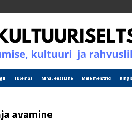
ogu
Tulemas
Mina, eestlane
Meie meistrid
Kingi
aja avamine