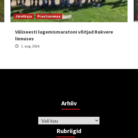
Järelkaja
Prantsusmaa
Väliseesti lugemismaratoni võitjad Rakvere
linnuses
1. aug. 2026
Arhiiv
Arhiiv
Rubriigid