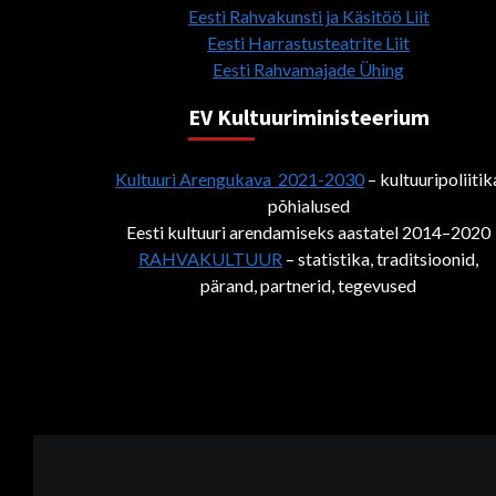
Eesti Rahvakunsti ja Käsitöö Liit
Eesti Harrastusteatrite Liit
Eesti Rahvamajade Ühing
EV Kultuuriministeerium
Kultuuri Arengukava 2021-2030
– kultuuripoliitik
põhialused
Eesti kultuuri arendamiseks aastatel 2014–2020
RAHVAKULTUUR
– statistika, traditsioonid,
pärand, partnerid, tegevused