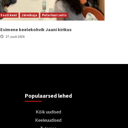
Eesti keel
Järelkaja
Peterburi selts
Esimene keelekohvik Jaani kirikus
27. juuli 2026
Populaarsed lehed
Kõik uudised
Keeleuudised