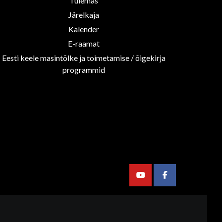
Tulemas
Järelkaja
Kalender
E-raamat
Eesti keele masintõlke ja toimetamise / õigekirja
programmid
Youtube
Facebook