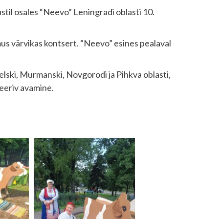
stil osales “Neevo” Leningradi oblasti 10.
imus värvikas kontsert. “Neevo” esines pealaval
lski, Murmanski, Novgorodi ja Pihkva oblasti,
reeriv avamine.