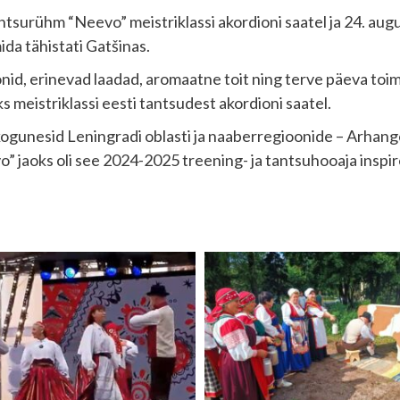
ntsurühm “Neevo” meistriklassi akordioni saatel ja 24. augu
ida tähistati Gatšinas.
tsoonid, erinevad laadad, aromaatne toit ning terve päeva to
s meistriklassi eesti tantsudest akordioni saatel.
kogunesid Leningradi oblasti ja naaberregioonide – Arhange
vo” jaoks oli see 2024-2025 treening- ja tantsuhooaja inspi