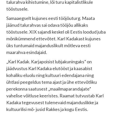
talurahva kihistumine, lõi turu kapitalistlikule
tööstusele.
Samaaegselt kujunes eesti tööjõuturg. Maata
jäänud talurahvas sai odava tööjõu allikaks
tööstusele. XIX sajandi keskel oli Eestis loodud juba
mõnikümmend ettevõtet. Karl Kadakast kujunes
üks tuntumaid majanduslikult mõtleva eesti
maarahva esindajaid.
„Karl Kadak. Karjapoisist lubjakuningaks” on
jäädvustus Karl Kadaka elutööst ja kaasabist
kohaliku eluolu ning kultuuri edendajana ning
ühtlasi peegeldus tema ajast ja ühe ettevõtliku
perekonna saatusest „maailmaparandajate”
vahelise võitluse keeristes. Raamat tutvustab Karl
Kadaka tegevusest tulenevaid majanduslikke ja
kultuurilisi mõ- jusid Rakkes ja kogu Eestis.