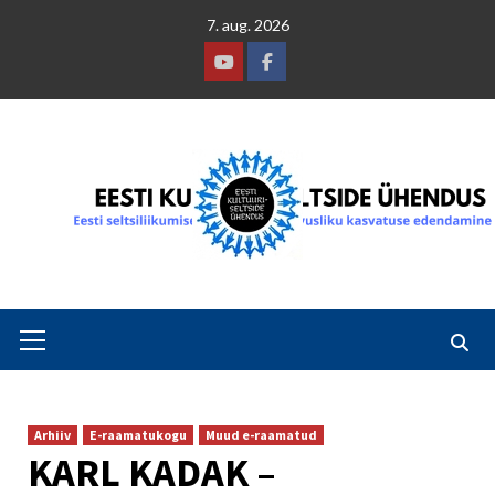
Skip
7. aug. 2026
to
content
Youtube
Facebook
Primary
Menu
Arhiiv
E-raamatukogu
Muud e-raamatud
KARL KADAK –