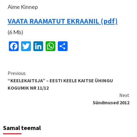
Aime Kinnep
VAATA RAAMATUT EKRAANIL (pdf)
(6 Mb)
Facebook
Twitter
LinkedIn
WhatsApp
Share
Continue
Previous
“KEELEKAITSJA” – EESTI KEELE KAITSE ÜHINGU
Reading
KOGUMIK NR 11/12
Next
Sündmused 2012
Samal teemal