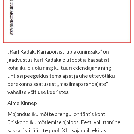
„Karl Kadak. Karjapoisist lubjakuningaks” on
jäädvustus Karl Kadaka elutööst ja kaasabist
kohaliku eluolu ning kultuuri edendajana ning
ühtlasi peegeldus tema ajast ja ühe ettevõtliku
perekonna saatusest „maailmaparandajate”
vahelise võitluse keeristes.
Aime Kinnep
Majandusliku mõtte arengul on tähtis koht
ühiskondliku mõtlemise ajaloos. Eesti vallutamine
saksa ristirüütlite poolt XIII sajandil tekitas