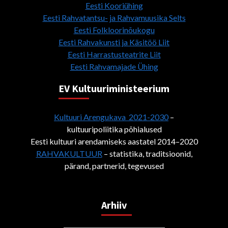
Eesti Kooriühing
Eesti Rahvatantsu- ja Rahvamuusika Selts
Eesti Folkloorinõukogu
Eesti Rahvakunsti ja Käsitöö Liit
Eesti Harrastusteatrite Liit
Eesti Rahvamajade Ühing
EV Kultuuriministeerium
Kultuuri Arengukava 2021-2030
–
kultuuripoliitika põhialused
Eesti kultuuri arendamiseks aastatel 2014–2020
RAHVAKULTUUR
– statistika, traditsioonid,
pärand, partnerid, tegevused
Arhiiv