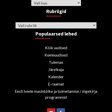
Arhiiv
Rubriigid
Rubriigid
Populaarsed lehed
Kõik uudised
Keeleuudised
Tulemas
Järelkaja
Kalender
E-raamat
Eesti keele masintõlke ja toimetamise / õigekirja
programmid