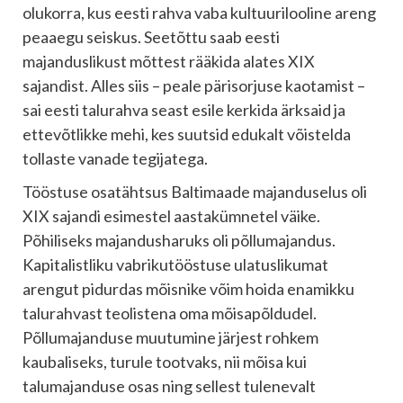
olukorra, kus eesti rahva vaba kultuurilooline areng
peaaegu seiskus. Seetõttu saab eesti
majanduslikust mõttest rääkida alates XIX
sajandist. Alles siis – peale pärisorjuse kaotamist –
sai eesti talurahva seast esile kerkida ärksaid ja
ettevõtlikke mehi, kes suutsid edukalt võistelda
tollaste vanade tegijatega.
Tööstuse osatähtsus Baltimaade majanduselus oli
XIX sajandi esimestel aastakümnetel väike.
Põhiliseks majandusharuks oli põllumajandus.
Kapitalistliku vabrikutööstuse ulatuslikumat
arengut pidurdas mõisnike võim hoida enamikku
talurahvast teolistena oma mõisapõldudel.
Põllumajanduse muutumine järjest rohkem
kaubaliseks, turule tootvaks, nii mõisa kui
talumajanduse osas ning sellest tulenevalt