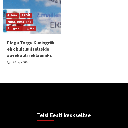
Arhiiv
EKSÜ
Mina, eestlane
Torgu Kuningriik
Elagu Torgu Kuningriik
ehk kultuuriseltside
suvekooli reklaamiks
30. apr. 2026
Teisi Eesti keskseltse