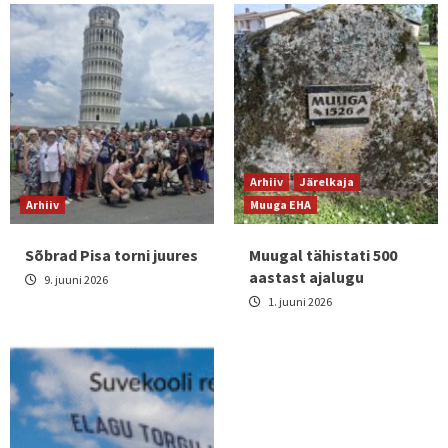
Arhiiv
Järelkaja
Arhiiv
Muuga EHA
Sõbrad Pisa torni juures
Muugal tähistati 500
aastast ajalugu
9. juuni 2026
1. juuni 2026