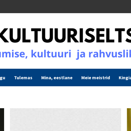
ogu
Tulemas
Mina, eestlane
Meie meistrid
Kingi