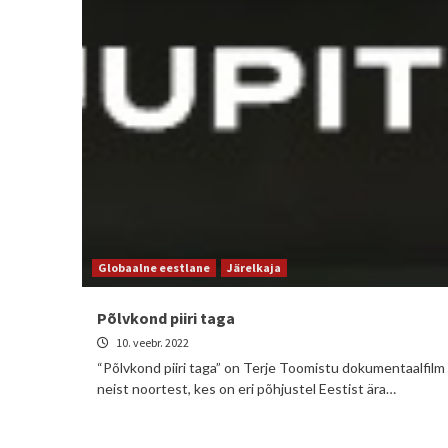
Globaalne eestlane
Järelkaja
Põlvkond piiri taga
10. veebr. 2022
“Põlvkond piiri taga” on Terje Toomistu dokumentaalfilm
neist noortest, kes on eri põhjustel Eestist ära…