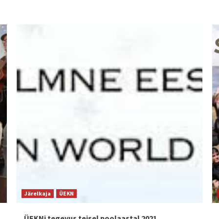
Järelkaja
ÜEKN
ÜEKNi tegevus teisel poolaastal 2021