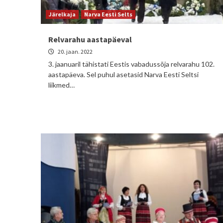
Järelkaja
Narva Eesti Selts
Relvarahu aastapäeval
20. jaan. 2022
3. jaanuaril tähistati Eestis vabadussõja relvarahu 102.
aastapäeva. Sel puhul asetasid Narva Eesti Seltsi
liikmed…