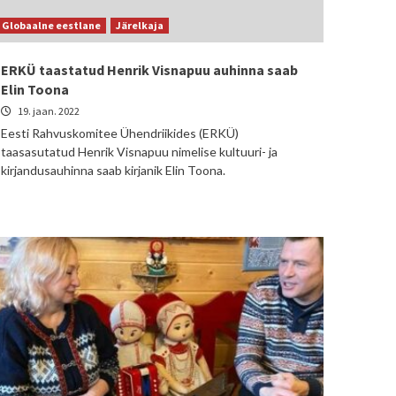
Globaalne eestlane
Järelkaja
ERKÜ taastatud Henrik Visnapuu auhinna saab
Elin Toona
19. jaan. 2022
Eesti Rahvuskomitee Ühendriikides (ERKÜ)
taasasutatud Henrik Visnapuu nimelise kultuuri- ja
kirjandusauhinna saab kirjanik Elin Toona.