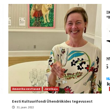
Ameerika eestlased
Järelkaja
Eesti Kultuurifondi Ühendriikides tegevusest
31. jaan. 2022