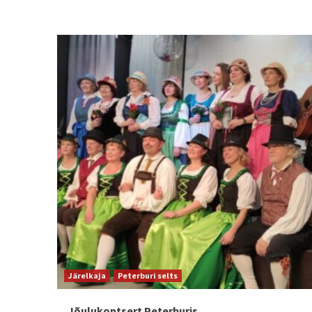
Järelkaja
Peterburi selts
Jõulukontsert Peterburis