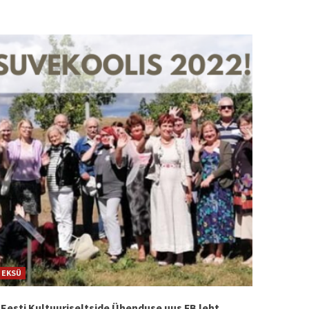
EKSÜ
Eesti Kultuuriseltside Ühenduse uus FB leht