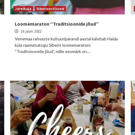
Järelkaja
Siberieestlased
Loomemaraton “Traditsioonide jõud”
19. jaan. 2022
Venemaa rahvaste kultuuripärandi aastal käivitab Haida
küla raamatukogu Siberis loomemaratoni
“Traditsioonide jõud”, mille eesmärk on…