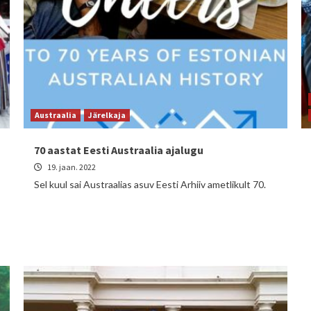
Austraalia
Järelkaja
70 aastat Eesti Austraalia ajalugu
19. jaan. 2022
Sel kuul sai Austraalias asuv Eesti Arhiiv ametlikult 70.