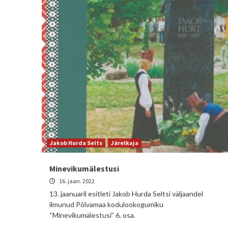
Jakob Hurda Selts
Järelkaja
Minevikumälestusi
16. jaan. 2022
13. jaanuaril esitleti Jakob Hurda Seltsi väljaandel
ilmunud Põlvamaa kodulookogumiku
“Minevikumälestusi” 6. osa.