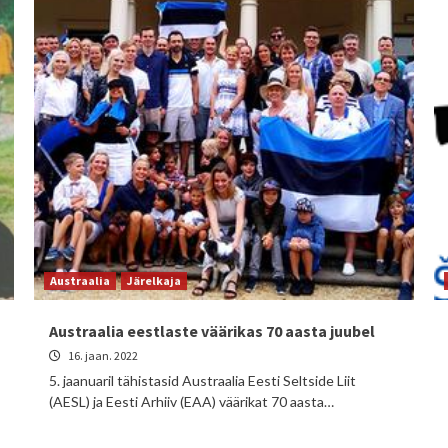
Austraalia
Järelkaja
Austraalia eestlaste väärikas 70 aasta juubel
16. jaan. 2022
5. jaanuaril tähistasid Austraalia Eesti Seltside Liit
(AESL) ja Eesti Arhiiv (EAA) väärikat 70 aasta…