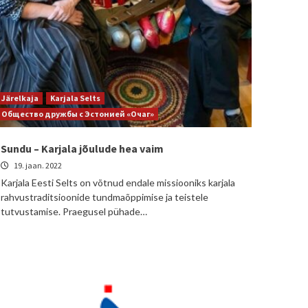
Järelkaja
Karjala Selts
Общество дружбы с Эстонией «Очаг»
Sundu – Karjala jõulude hea vaim
19. jaan. 2022
Karjala Eesti Selts on võtnud endale missiooniks karjala
rahvustraditsioonide tundmaõppimise ja teistele
tutvustamise. Praegusel pühade…