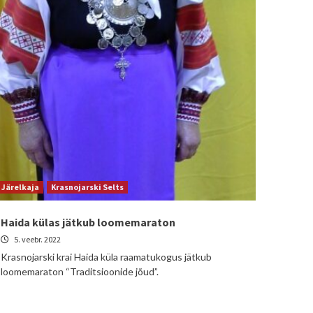
Järelkaja
Krasnojarski Selts
Haida külas jätkub loomemaraton
5. veebr. 2022
Krasnojarski krai Haida küla raamatukogus jätkub
loomemaraton “Traditsioonide jõud”.