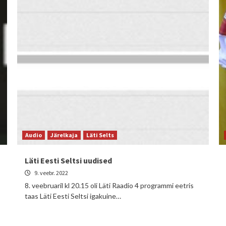
Audio
Järelkaja
Läti Selts
Läti Eesti Seltsi uudised
9. veebr. 2022
8. veebruaril kl 20.15 oli Läti Raadio 4 programmi eetris
taas Läti Eesti Seltsi igakuine…