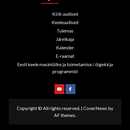
Kõik uudised
Keeleuudised
Tulemas
Järelkaja
Kalender
E-raamat
Eesti keele masintõlke ja toimetamise / õigekirja
programmid
Youtube
Facebook
Copyright © All rights reserved.
|
CoverNews
by
AF themes.