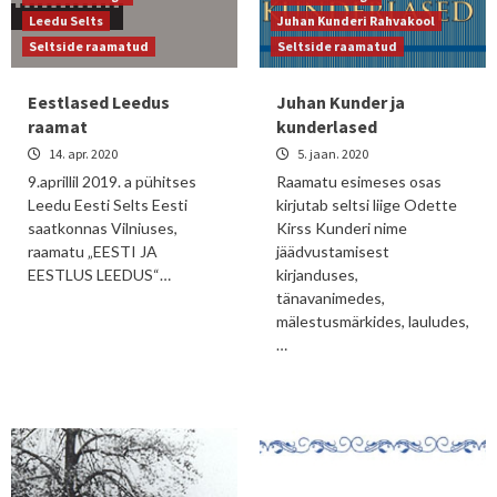
Leedu Selts
Juhan Kunderi Rahvakool
Seltside raamatud
Seltside raamatud
Eestlased Leedus
Juhan Kunder ja
raamat
kunderlased
14. apr. 2020
5. jaan. 2020
9.aprillil 2019. a pühitses
Raamatu esimeses osas
Leedu Eesti Selts Eesti
kirjutab seltsi liige Odette
saatkonnas Vilniuses,
Kirss Kunderi nime
raamatu „EESTI JA
jäädvustamisest
EESTLUS LEEDUS“…
kirjanduses,
tänavanimedes,
mälestusmärkides, lauludes,
…