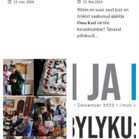
13. nov. 2024
31. Mai 2024
Rõõm on suur, sest just on
trükist saabunud ajakirja
𝐎𝐦𝐚 𝐊𝐞𝐞𝐥 värske
kevadnumber! Tänasel
põhikooli…