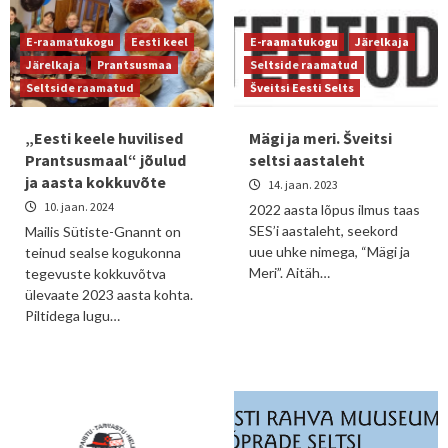
E-raamatukogu
Eesti keel
E-raamatukogu
Järelkaja
Järelkaja
Prantsusmaa
Seltside raamatud
Seltside raamatud
Šveitsi Eesti Selts
„Eesti keele huvilised
Mägi ja meri. Šveitsi
Prantsusmaal“ jõulud
seltsi aastaleht
ja aasta kokkuvõte
14. jaan. 2023
10. jaan. 2024
2022 aasta lõpus ilmus taas
SES’i aastaleht, seekord
Mailis Sütiste-Gnannt on
uue uhke nimega, “Mägi ja
teinud sealse kogukonna
Meri”. Aitäh…
tegevuste kokkuvõtva
ülevaate 2023 aasta kohta.
Piltidega lugu…