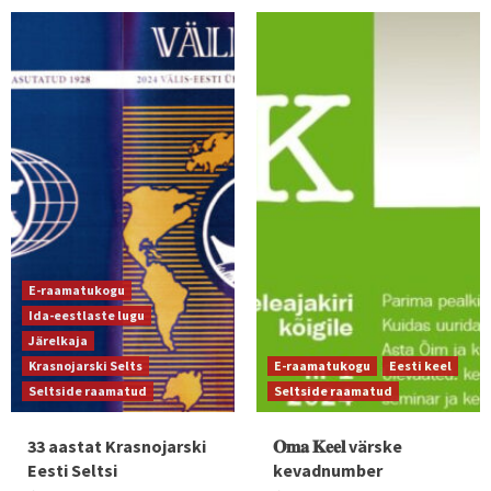
E-raamatukogu
Ida-eestlaste lugu
Järelkaja
Krasnojarski Selts
E-raamatukogu
Eesti keel
Seltside raamatud
Seltside raamatud
33 aastat Krasnojarski
𝐎𝐦𝐚 𝐊𝐞𝐞𝐥 värske
Eesti Seltsi
kevadnumber