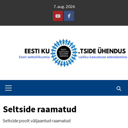
Skip
7. aug. 2026
to
content
Youtube
Facebook
Primary
Menu
Seltside raamatud
Seltside poolt väljaantud raamatud