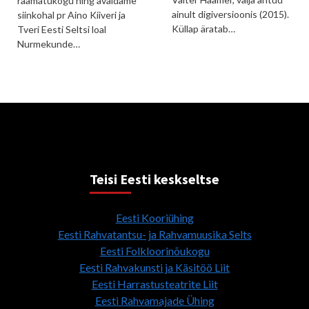
raamatukogu ning avaldame
ainult digiversioonis (2015).
siinkohal pr Aino Kiiveri ja
Küllap äratab…
Tveri Eesti Seltsi loal
Nurmekunde…
Teisi Eesti keskseltse
Eesti Kooriühing
Eesti Rahvatantsu- ja Rahvamuusika Selts
Eesti Folkloorinõukogu
Eesti Rahvakunsti ja Käsitöö Liit
Eesti Harrastusteatrite Liit
Eesti Rahvamajade Ühing