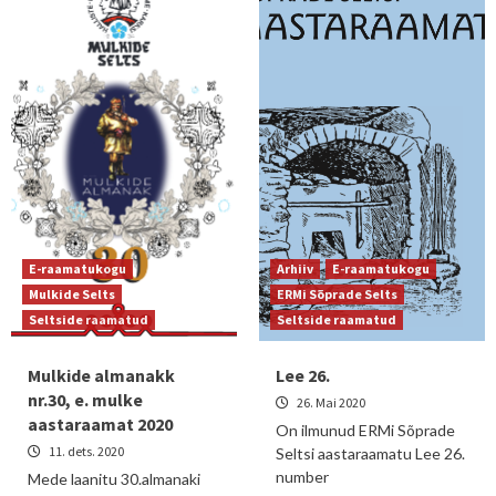
E-raamatukogu
Arhiiv
E-raamatukogu
Mulkide Selts
ERMi Sõprade Selts
Seltside raamatud
Seltside raamatud
Mulkide almanakk
Lee 26.
nr.30, e. mulke
26. Mai 2020
aastaraamat 2020
On ilmunud ERMi Sõprade
11. dets. 2020
Seltsi aastaraamatu Lee 26.
number
Mede laanitu 30.almanaki