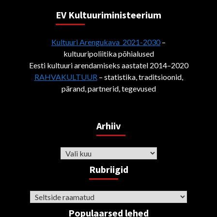
EV Kultuuriministeerium
Kultuuri Arengukava 2021-2030
–
kultuuripoliitika põhialused
Eesti kultuuri arendamiseks aastatel 2014–2020
RAHVAKULTUUR
– statistika, traditsioonid,
pärand, partnerid, tegevused
Arhiiv
Arhiiv
Rubriigid
Rubriigid
Populaarsed lehed