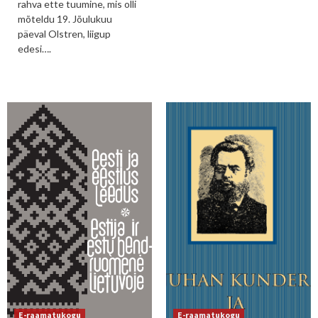
rahva ette tuumine, mis olli
mõteldu 19. Jõulukuu
päeval Olstren, liigup
edesi….
E-raamatukogu
E-raamatukogu