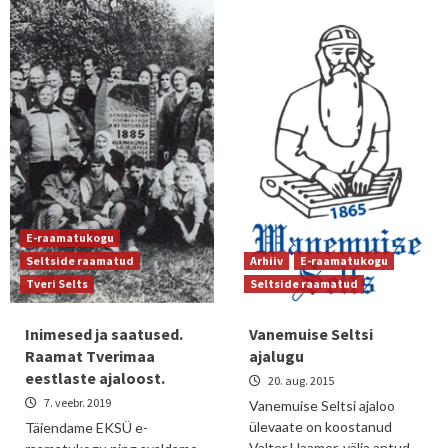
E-raamatukogu
Seltside raamatud
Arhiiv
E-raamatukogu
Tveri Selts
Seltside raamatud
Inimesed ja saatused.
Vanemuise Seltsi
Raamat Tverimaa
ajalugu
eestlaste ajaloost.
20. aug. 2015
7. veebr. 2019
Vanemuise Seltsi ajaloo
ülevaate on koostanud
Täiendame EKSÜ e-
Valter Haamer, välja antud