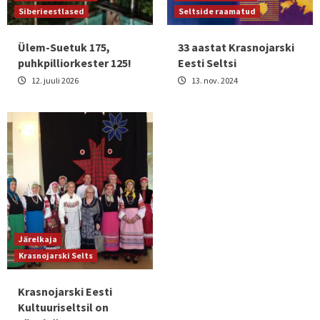
Siberieestlased
Seltside raamatud
Ülem-Suetuk 175,
33 aastat Krasnojarski
puhkpilliorkester 125!
Eesti Seltsi
12. juuli 2026
13. nov. 2024
Järelkaja
Krasnojarski Selts
Krasnojarski Eesti
Kultuuriseltsil on