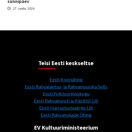
sünnipäev
27. veebr. 2024
Teisi Eesti keskseltse
Eesti Kooriühing
Eesti Rahvatantsu- ja Rahvamuusika Selts
Eesti Folkloorinõukogu
Eesti Rahvakunsti ja Käsitöö Liit
Eesti Harrastusteatrite Liit
Eesti Rahvamajade Ühing
EV Kultuuriministeerium