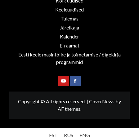
Kõik uudised
Keeleuudised
Tulemas
Järelkaja
Kalender
E-raamat
Eesti keele masintõlke ja toimetamise / õigekirja
programmid
Youtube
Facebook
Copyright © All rights reserved.
|
CoverNews
by
AF themes.
EST
RUS
ENG