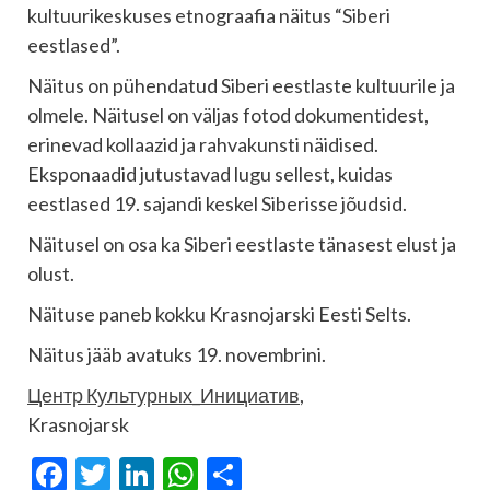
kultuurikeskuses etnograafia näitus “Siberi
eestlased”.
Näitus on pühendatud Siberi eestlaste kultuurile ja
olmele. Näitusel on väljas fotod dokumentidest,
erinevad kollaazid ja rahvakunsti näidised.
Eksponaadid jutustavad lugu sellest, kuidas
eestlased 19. sajandi keskel Siberisse jõudsid.
Näitusel on osa ka Siberi eestlaste tänasest elust ja
olust.
Näituse paneb kokku Krasnojarski Eesti Selts.
Näitus jääb avatuks 19. novembrini.
Центр Культурных_Инициатив
,
Krasnojarsk
Facebook
Twitter
LinkedIn
WhatsApp
Share