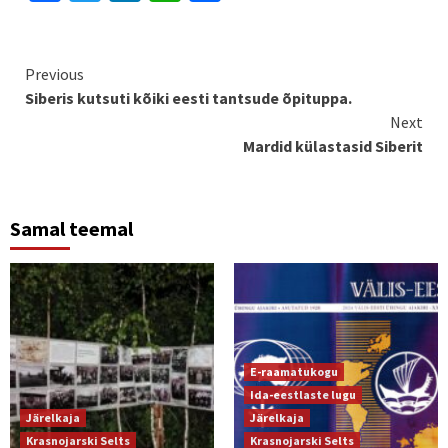
Continue
Previous
Siberis kutsuti kõiki eesti tantsude õpituppa.
Reading
Next
Mardid külastasid Siberit
Samal teemal
E-raamatukogu
Ida-eestlaste lugu
Järelkaja
Järelkaja
Krasnojarski Selts
Krasnojarski Selts